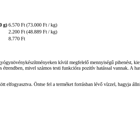
0 g)
6.570 Ft
(73.000 Ft / kg)
2.200 Ft
(48.889 Ft / kg)
8.770 Ft
yógynövénykészítményeken kívül megfelelő mennyiségű pihenést, kiegyen
étrendben, mivel számos testi funkcióra pozitív hatással vannak. A ha
t elfogyasztva. Öntse fel a terméket forrásban lévő vízzel, hagyja álln