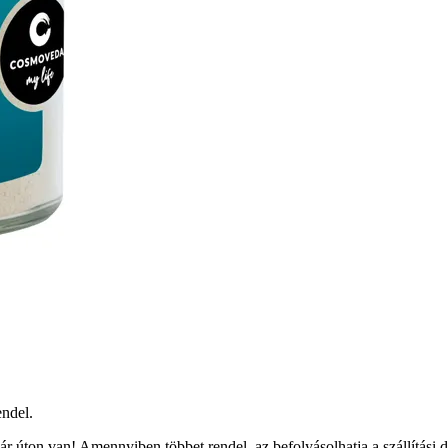
ndel.
r úton van! Amennyiben többet rendel, az befolyásolhatja a szállítási 