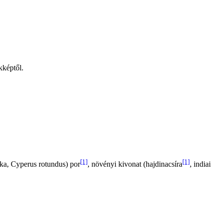
kképtől.
[1]
[1]
lka, Cyperus rotundus) por
, növényi kivonat (hajdinacsíra
, indiai