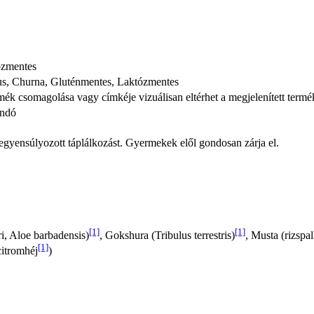
ózmentes
us, Churna, Gluténmentes, Laktózmentes
ermék csomagolása vagy címkéje vizuálisan eltérhet a megjelenített termé
andó
iegyensúlyozott táplálkozást. Gyermekek elől gondosan zárja el.
[1]
[1]
i, Aloe barbadensis)
, Gokshura (Tribulus terrestris)
, Musta (rizspa
[1]
citromhéj
)