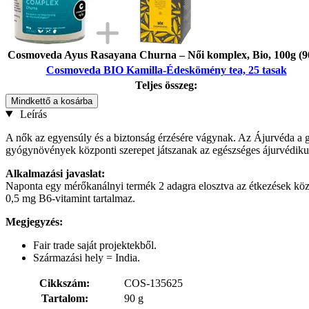
Cosmoveda Ayus Rasayana Churna – Női komplex, Bio, 100g (9
Cosmoveda BIO Kamilla-Édeskömény tea, 25 tasak
Teljes összeg:
Mindkettő a kosárba
Leírás
A nők az egyensúly és a biztonság érzésére vágynak. Az Ájurvéda a g
gyógynövények központi szerepet játszanak az egészséges ájurvédikus 
Alkalmazási javaslat:
Naponta egy mérőkanálnyi termék 2 adagra elosztva az étkezések közöt
0,5 mg B6-vitamint tartalmaz.
Megjegyzés:
Fair trade saját projektekből.
Származási hely = India.
Cikkszám:
COS-135625
Tartalom:
90 g