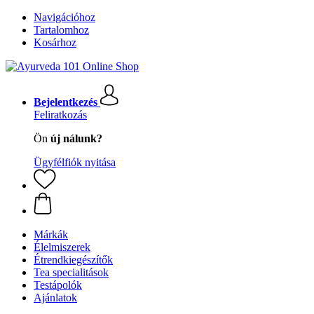
Navigációhoz
Tartalomhoz
Kosárhoz
Bejelentkezés
Feliratkozás
Ön
új nálunk?
Ügyfélfiók nyitása
Márkák
Élelmiszerek
Étrendkiegészítők
Tea specialitások
Testápolók
Ajánlatok