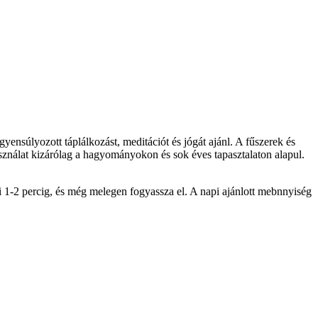
súlyozott táplálkozást, meditációt és jógát ajánl. A fűszerek és
sználat kizárólag a hagyományokon és sok éves tapasztalaton alapul.
i 1-2 percig, és még melegen fogyassza el. A napi ajánlott mebnnyiség