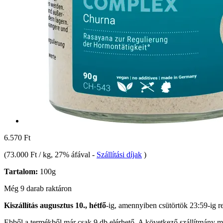
6.570 Ft
(
73.000 Ft / kg
, 27% áfával
-
Szállítási díjak
)
Tartalom:
100g
Még 9 darab raktáron
Kiszállítás augusztus 10., hétfő
-ig, amennyiben
csütörtök 23:59-ig
re
Ebből a termékből már csak 9 db elérhető. A következő szállítmány má