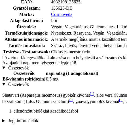
EAN:
4032108135625
Gyártói szám:
135625-DE
Márka:
Cosmoveda
Adagolási forma:
Por
Étrendek:
Vegán, Vegetáriánus, Gluténmentes, Lakt
Terméktulajdonságok:
Nyerskoszt, Rasayana, Vegán, Vegetárián
Általános információk:
A termék megújítása miatt a kiszállított t
Tárolási utasítások:
Száraz, hűvös, fénytől védett helyen tárol
Testrész - Testpanaszok:
Ciklus és menstruáció
i
Az étrend-kiegészítők alkalmazása nem helyettesíti a változatos és k
Az ajánlott napi mennyiséget ne lépje túl!
Összetevők
Összetevők
napi adag (1 adagolókanál)
B6-vitamin (piridoxin)
0,5 mg
Összetevők
[1]
Shatavari (Asparagus racemosus) gyökér kivonat
, aloe vera (Kumar
[1]
[1]
bazsalikom (Tulsi, Ocimum sanctum)
, guava gyümölcs kivonat
, 
ellenőrzött biológiai gazdálkodásból
Jogi információk