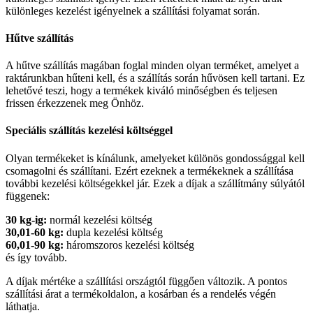
különleges kezelést igényelnek a szállítási folyamat során.
Hűtve szállítás
A hűtve szállítás magában foglal minden olyan terméket, amelyet a
raktárunkban hűteni kell, és a szállítás során hűvösen kell tartani. Ez
lehetővé teszi, hogy a termékek kiváló minőségben és teljesen
frissen érkezzenek meg Önhöz.
Speciális szállítás kezelési költséggel
Olyan termékeket is kínálunk, amelyeket különös gondossággal kell
csomagolni és szállítani. Ezért ezeknek a termékeknek a szállítása
további kezelési költségekkel jár. Ezek a díjak a szállítmány súlyától
függenek:
30 kg-ig:
normál kezelési költség
30,01-60 kg:
dupla kezelési költség
60,01-90 kg:
háromszoros kezelési költség
és így tovább.
A díjak mértéke a szállítási országtól függően változik. A pontos
szállítási árat a termékoldalon, a kosárban és a rendelés végén
láthatja.