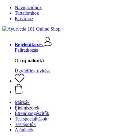
Navigációhoz
Tartalomhoz
Kosárhoz
Bejelentkezés
Feliratkozás
Ön
új nálunk?
Ügyfélfiók nyitása
Márkák
Élelmiszerek
Étrendkiegészítők
Tea specialitások
Testápolók
Ajánlatok