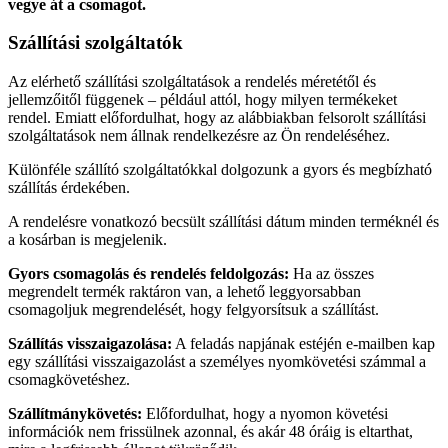
vegye át a csomagot.
Szállítási szolgáltatók
Az elérhető szállítási szolgáltatások a rendelés méretétől és
jellemzőitől függenek – például attól, hogy milyen termékeket
rendel. Emiatt előfordulhat, hogy az alábbiakban felsorolt ​​szállítási
szolgáltatások nem állnak rendelkezésre az Ön rendeléséhez.
Különféle szállító szolgáltatókkal dolgozunk a gyors és megbízható
szállítás érdekében.
A rendelésre vonatkozó becsült szállítási dátum minden terméknél és
a kosárban is megjelenik.
Gyors csomagolás és rendelés feldolgozás:
Ha az összes
megrendelt termék raktáron van, a lehető leggyorsabban
csomagoljuk megrendelését, hogy felgyorsítsuk a szállítást.
Szállítás visszaigazolása:
A feladás napjának estéjén e-mailben kap
egy szállítási visszaigazolást a személyes nyomkövetési számmal a
csomagkövetéshez.
Szállítmánykövetés:
Előfordulhat, hogy a nyomon követési
információk nem frissülnek azonnal, és akár 48 óráig is eltarthat,