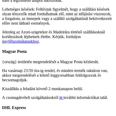
mire a legfrissebb állapot tükröződik.
Lehetséges késések: Felhívjuk figyelmét, hogy a szállítási késések
olyan tényezők miatt fordulhatnak elő, mint az időjárási viszonyok,
a forgalom, az ünnepek vagy a szállító szolgáltatónál bekövetkezett
előre nem látható események.
Jelenleg az Azori-szigetekre és Madeirára történő szállításoknál
korlátozások léphetnek életbe. Kérjük, forduljon
ügyfélszolgálatunkhoz
.
Magyar Posta
{ország} területén megrendelését a Magyar Posta kézbesíti.
Ha vasárnap 23:59 óra-ig rendel, és minden termék raktáron van,
akkor megrendelését a lehető leggyorsabban feldolgozzuk és
becsomagoljuk.
Kiszállítás a feladást követő 2 munkanapon belül.
A csomagátvételi szolgáltatásokról
itt
további információkat talál.
DHL Express