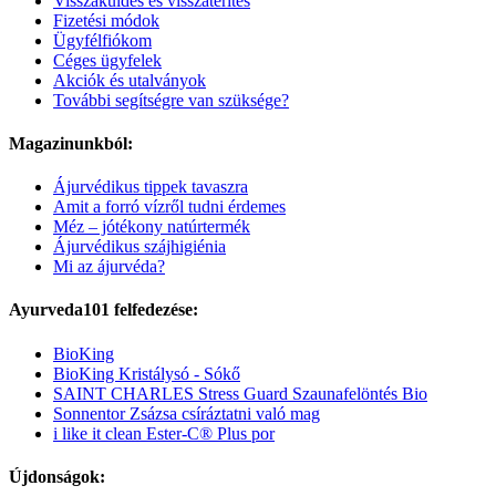
Visszaküldés és visszatérítés
Fizetési módok
Ügyfélfiókom
Céges ügyfelek
Akciók és utalványok
További segítségre van szüksége?
Magazinunkból:
Ájurvédikus tippek tavaszra
Amit a forró vízről tudni érdemes
Méz – jótékony natúrtermék
Ájurvédikus szájhigiénia
Mi az ájurvéda?
Ayurveda101 felfedezése:
BioKing
BioKing Kristálysó - Sókő
SAINT CHARLES Stress Guard Szaunafelöntés Bio
Sonnentor Zsázsa csíráztatni való mag
i like it clean Ester-C® Plus por
Újdonságok: