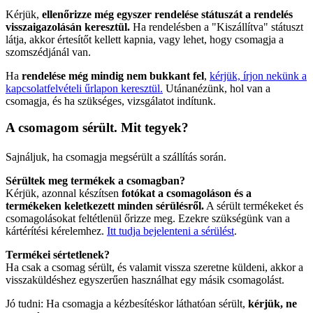
Kérjük,
ellenőrizze még egyszer rendelése státuszát a rendelés
visszaigazolásán keresztül.
Ha rendelésben a "Kiszállítva" státuszt
látja, akkor értesítőt kellett kapnia, vagy lehet, hogy csomagja a
szomszédjánál van.
Ha
rendelése még mindig nem bukkant fel
,
kérjük, írjon nekünk a
kapcsolatfelvételi űrlapon keresztül.
Utánanézünk, hol van a
csomagja, és ha szükséges, vizsgálatot indítunk.
A csomagom sérült. Mit tegyek?
Sajnáljuk, ha csomagja megsérült a szállítás során.
Sérültek meg termékek a csomagban?
Kérjük, azonnal készítsen
fotókat a csomagoláson és a
termékeken keletkezett minden sérülésről.
A sérült termékeket és
csomagolásokat feltétlenül őrizze meg. Ezekre szükségünk van a
kártérítési kérelemhez.
Itt tudja bejelenteni a sérülést
.
Termékei sértetlenek?
Ha csak a csomag sérült, és valamit vissza szeretne küldeni, akkor a
visszaküldéshez egyszerűen használhat egy másik csomagolást.
Jó tudni: Ha csomagja a kézbesítéskor láthatóan sérült,
kérjük, ne