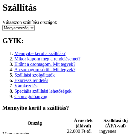
Szállítás
Válasszon szállítási országot:
GYIK:
Mennyibe kerül a szállítás?
Mikor kapom meg a rendelésemet?
Eltűnt a csomagom. Mit tegyek?
A csomagom sérült. Mit tegyek?
Szállítási szolgáltatók
Expressz rendelés
Vámkezelés
Speciális szállítási lehetőségek
Csomagolóanyag
Mennyibe kerül a szállítás?
Áruérték
Szállítási díj
Ország
(áfával)
(ÁFA-val)
22.000 Ft-tól
ingyenes
Magyarország