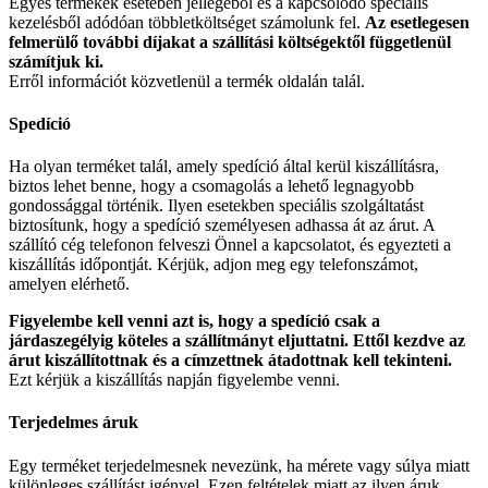
Egyes termékek esetében jellegéből és a kapcsolódó speciális
kezelésből adódóan többletköltséget számolunk fel.
Az esetlegesen
felmerülő további díjakat a szállítási költségektől függetlenül
számítjuk ki.
Erről információt közvetlenül a termék oldalán talál.
Spedíció
Ha olyan terméket talál, amely spedíció által kerül kiszállításra,
biztos lehet benne, hogy a csomagolás a lehető legnagyobb
gondossággal történik. Ilyen esetekben speciális szolgáltatást
biztosítunk, hogy a spedíció személyesen adhassa át az árut. A
szállító cég telefonon felveszi Önnel a kapcsolatot, és egyezteti a
kiszállítás időpontját. Kérjük, adjon meg egy telefonszámot,
amelyen elérhető.
Figyelembe kell venni azt is, hogy a spedíció csak a
járdaszegélyig köteles a szállítmányt eljuttatni. Ettől kezdve az
árut kiszállítottnak és a címzettnek átadottnak kell tekinteni.
Ezt kérjük a kiszállítás napján figyelembe venni.
Terjedelmes áruk
Egy terméket terjedelmesnek nevezünk, ha mérete vagy súlya miatt
különleges szállítást igényel. Ezen feltételek miatt az ilyen áruk