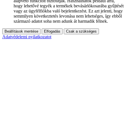
alapvető funkcióit biztosítják. Használhatók például arra,
hogy lehetővé tegyék a termékek bevásárlókosarába gyűjtését
vagy az ügyfélfiókba való bejelentkezést. Ez azt jelenti, hogy
semmilyen következtetés levonása nem lehetséges, így ebből
származó adatot soha nem adunk át harmadik félnek.
Beállítások mentése
Elfogadás
Csak a szükséges
Adatvédelemi nyilatkozatot