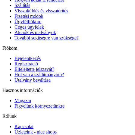
Szállítás
Visszaküldés és visszatérítés
Fizetési módok
Ügyfélfiókom
Céges ügyfelek
Akciók és utalványok
További segítségre van szüksége?
Fiókom
Bejelentkezés
Regisztráció
Elfelejtette jelszavát?
Hol van a szállítmányom?
Utalvány beváltása
Hasznos információk
Magazin
Figyelünk környezetünkre
Rólunk
Kapcsolat
Üzleteink - nice shops