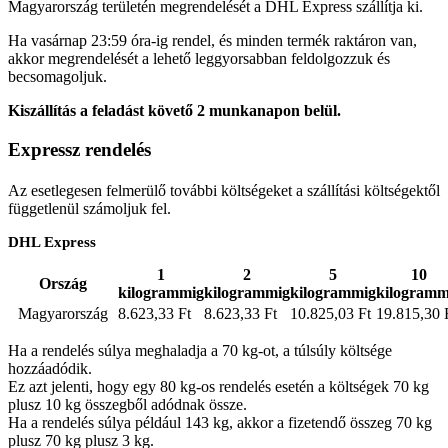
Magyarország területén megrendelését a DHL Express szállítja ki.
Ha vasárnap 23:59 óra-ig rendel, és minden termék raktáron van,
akkor megrendelését a lehető leggyorsabban feldolgozzuk és
becsomagoljuk.
Kiszállítás a feladást követő 2 munkanapon belül.
Expressz rendelés
Az esetlegesen felmerülő további költségeket a szállítási költségektől
függetlenül számoljuk fel.
DHL Express
1
2
5
10
Ország
kilogrammig
kilogrammig
kilogrammig
kilogramm
Magyarország
8.623,33 Ft
8.623,33 Ft
10.825,03 Ft
19.815,30 
Ha a rendelés súlya meghaladja a 70 kg-ot, a túlsúly költsége
hozzáadódik.
Ez azt jelenti, hogy egy 80 kg-os rendelés esetén a költségek 70 kg
plusz 10 kg összegből adódnak össze.
Ha a rendelés súlya például 143 kg, akkor a fizetendő összeg 70 kg
plusz 70 kg plusz 3 kg.