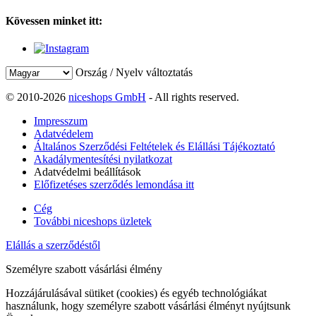
Kövessen minket itt:
Ország / Nyelv változtatás
© 2010-2026
niceshops GmbH
- All rights reserved.
Impresszum
Adatvédelem
Általános Szerződési Feltételek és Elállási Tájékoztató
Akadálymentesítési nyilatkozat
Adatvédelmi beállítások
Előfizetéses szerződés lemondása itt
Cég
További niceshops üzletek
Elállás a szerződéstől
Személyre szabott vásárlási élmény
Hozzájárulásával sütiket (cookies) és egyéb technológiákat
használunk, hogy személyre szabott vásárlási élményt nyújtsunk