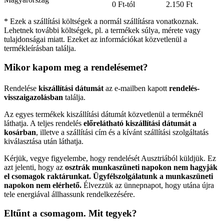
0 Ft-tól
2.150 Ft
* Ezek a szállítási költségek a normál szállításra vonatkoznak.
Lehetnek további költségek, pl. a termékek súlya, mérete vagy
tulajdonságai miatt. Ezeket az információkat közvetlenül a
termékleírásban találja.
Mikor kapom meg a rendelésemet?
Rendelése
kiszállítási dátumát
az e-mailben kapott
rendelés-
visszaigazolásban
találja.
Az egyes termékek kiszállítási dátumát közvetlenül a terméknél
láthatja. A teljes rendelés
előrelátható kiszállítási dátumát a
kosárban
, illetve a szállítási cím és a kívánt szállítási szolgáltatás
kiválasztása után láthatja.
Kérjük, vegye figyelembe, hogy rendelését Ausztriából küldjük. Ez
azt jelenti, hogy az
osztrák munkaszüneti napokon nem hagyják
el csomagok raktárunkat. Ügyfélszolgálatunk a munkaszüneti
napokon nem elérhető.
Élvezzük az ünnepnapot, hogy utána újra
tele energiával állhassunk rendelkezésére.
Eltűnt a csomagom. Mit tegyek?