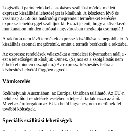
Logisztikai partnereinkkel a szokásos szállítási módok mellett
expressz kiszállítási lehetőséget is kínálunk. A készleten lévő és
vasárnap 23:59 óra határidőig megrendelt termékeket kérésére
expressz lehetőséggel szállítjuk ki. Ez azt jelenti, hogy a következő
munkanapon minden európai nagyvárosban megkapja csomagját!
A raktáron nem lévő termékek expressz kiszállítása is megoldható. A
kiszállítás azonnal megtörténik, amint a termék beérkezik a raktárba.
Az expressz rendelések választékát a rendelési folyamatban találja -
ezt a lehetőséget itt kínáljuk Önnek. (Sajnos ez a szolgáltatás nem
érhető el minden országban.) Az expressz kézbesítés felára a
kézbesítés helyétől függően egyedi.
Vámkezelés
Székhelyünk Ausztriában, az Európai Unióban található. Az EU-n
belül szállított rendelések esetében a teljes ár tartalmazza az áfát.
Mivel az áruforgalom az EU-n belül ingyenes, nem merülnek fel
további költségek.
Speciális szállítási lehetőségek