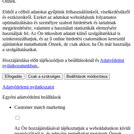
Önnek.
Ebből a célból adatokat gyűjtünk felhasználóinkról, viselkedésükről
és eszközeikről. Ezeket az adatokat weboldalunk folyamatos
optimalizálására és személyre szabott hirdetések és tartalmak
megjelenítésére, valamint a használati statisztikák elemzésére
használjuk fel. Az Ön titkosított adatait külső szolgáltatókkal is
szinkronizálhatjuk, és az ő online hirdetési csatornáikon keresztül
ajánlatokat mutathatunk Önnek, de csak akkor, ha Ön már használja
a szolgáltatásaikat.
Hozzájárulása előtt tájékozódjon a beállításoknál és
Adatvédelmi
nyilatkozatunkban.
.
Elfogadás
Csak a szükséges
Beállítások módosítása
Adatvédelemi nyilatkozatot
Egyéni adatvédelmi beállítások
Customer match marketing
Az Ön hozzájárulásával tájékoztatjuk a weboldalunkon kívüli
promóciókról is, és releváns termékeket mutatunk Önnek.