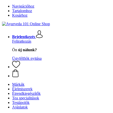
Navigációhoz
Tartalomhoz
Kosárhoz
Bejelentkezés
Feliratkozás
Ön
új nálunk?
Ügyfélfiók nyitása
Márkák
Élelmiszerek
Étrendkiegészítők
Tea specialitások
Testápolók
Ajánlatok