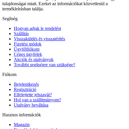
tulajdonságai miatt. Ezeket az információkat közvetlenül a
termékleírásban találja.
Segítség
Hogyan adjak le rendelést
Szállítás
Visszaküldés és visszatérítés
Fizetési módok
Ügyfélfiókom
Céges ügyfelek
Akciók és utalványok
További segítségre van szüksége?
Fiókom
Bejelentkezés
Regisztráció
Elfelejtette jelszavát?
Hol van a szállítmányom?
Utalvány beváltása
Hasznos információk
Magazin