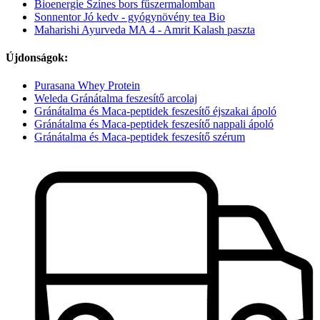
Bioenergie Színes bors fűszermalomban
Sonnentor Jó kedv - gyógynövény tea Bio
Maharishi Ayurveda MA 4 - Amrit Kalash paszta
Újdonságok:
Purasana Whey Protein
Weleda Gránátalma feszesítő arcolaj
Gránátalma és Maca-peptidek feszesítő éjszakai ápoló
Gránátalma és Maca-peptidek feszesítő nappali ápoló
Gránátalma és Maca-peptidek feszesítő szérum