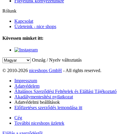
Figyelünk környezetünkre
Rólunk
Kapcsolat
Üzleteink - nice shops
Kövessen minket itt:
Ország / Nyelv változtatás
© 2010-2026
niceshops GmbH
- All rights reserved.
Impresszum
Adatvédelem
Általános Szerződési Feltételek és Elállási Tájékoztató
Akadálymentesítési nyilatkozat
Adatvédelmi beállítások
Előfizetéses szerződés lemondása itt
Cég
További niceshops üzletek
Elállás a szerződéstől