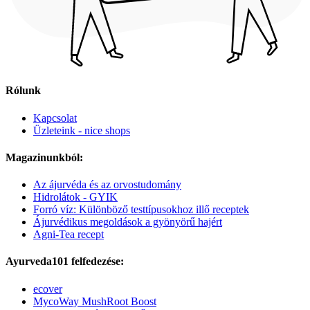
Rólunk
Kapcsolat
Üzleteink - nice shops
Magazinunkból:
Az ájurvéda és az orvostudomány
Hidrolátok - GYIK
Forró víz: Különböző testtípusokhoz illő receptek
Ájurvédikus megoldások a gyönyörű hajért
Agni-Tea recept
Ayurveda101 felfedezése:
ecover
MycoWay MushRoot Boost