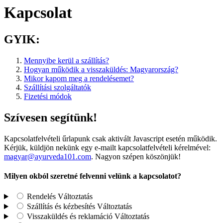
Kapcsolat
GYIK:
Mennyibe kerül a szállítás?
Hogyan működik a visszaküldés: Magyarország?
Mikor kapom meg a rendelésemet?
Szállítási szolgáltatók
Fizetési módok
Szívesen segítünk!
Kapcsolatfelvételi űrlapunk csak aktivált Javascript esetén működik.
Kérjük, küldjön nekünk egy e-mailt kapcsolatfelvételi kérelmével:
magyar@ayurveda101.com
. Nagyon szépen köszönjük!
Milyen okból szeretné felvenni velünk a kapcsolatot?
Rendelés
Változtatás
Szállítás és kézbesítés
Változtatás
Visszaküldés és reklamáció
Változtatás