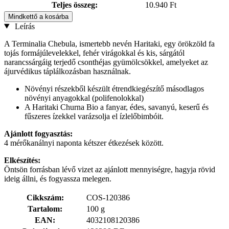
Teljes összeg:
10.940 Ft
Mindkettő a kosárba
Leírás
A Terminalia Chebula, ismertebb nevén Haritaki, egy örökzöld fa
tojás formájúlevelekkel, fehér virágokkal és kis, sárgától
narancssárgáig terjedő csonthéjas gyümölcsökkel, amelyeket az
ájurvédikus táplálkozásban használnak.
Növényi részekből készült étrendkiegészítő másodlagos
növényi anyagokkal (polifenolokkal)
A Haritaki Churna Bio a fanyar, édes, savanyú, keserű és
fűszeres ízekkel varázsolja el ízlelőbimbóit.
Ajánlott fogyasztás:
4 mérőkanálnyi naponta kétszer étkezések között.
Elkészítés:
Öntsön forrásban lévő vizet az ajánlott mennyiségre, hagyja rövid
ideig állni, és fogyassza melegen.
Cikkszám:
COS-120386
Tartalom:
100 g
EAN:
4032108120386