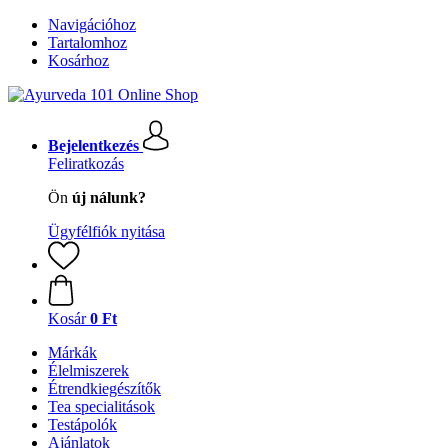
Navigációhoz
Tartalomhoz
Kosárhoz
Bejelentkezés
Feliratkozás
Ön
új nálunk?
Ügyfélfiók nyitása
Kosár
0 Ft
Márkák
Élelmiszerek
Étrendkiegészítők
Tea specialitások
Testápolók
Ajánlatok