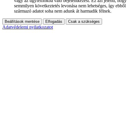
vagy az ügyfélfiókba való bejelentkezést. Ez azt jelenti, hogy
semmilyen következtetés levonása nem lehetséges, így ebből
származó adatot soha nem adunk át harmadik félnek.
Beállítások mentése
Elfogadás
Csak a szükséges
Adatvédelemi nyilatkozatot