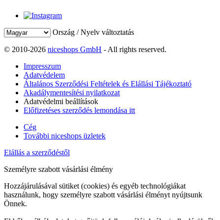
Ország / Nyelv változtatás
© 2010-2026
niceshops GmbH
- All rights reserved.
Impresszum
Adatvédelem
Általános Szerződési Feltételek és Elállási Tájékoztató
Akadálymentesítési nyilatkozat
Adatvédelmi beállítások
Előfizetéses szerződés lemondása itt
Cég
További niceshops üzletek
Elállás a szerződéstől
Személyre szabott vásárlási élmény
Hozzájárulásával sütiket (cookies) és egyéb technológiákat
használunk, hogy személyre szabott vásárlási élményt nyújtsunk
Önnek.