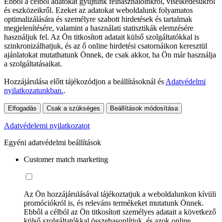
Ebből a célból adatokat gyűjtünk felhasználóinkról, viselkedésükről
és eszközeikről. Ezeket az adatokat weboldalunk folyamatos
optimalizálására és személyre szabott hirdetések és tartalmak
megjelenítésére, valamint a használati statisztikák elemzésére
használjuk fel. Az Ön titkosított adatait külső szolgáltatókkal is
szinkronizálhatjuk, és az ő online hirdetési csatornáikon keresztül
ajánlatokat mutathatunk Önnek, de csak akkor, ha Ön már használja
a szolgáltatásaikat.
Hozzájárulása előtt tájékozódjon a beállításoknál és
Adatvédelmi
nyilatkozatunkban.
.
Elfogadás
Csak a szükséges
Beállítások módosítása
Adatvédelemi nyilatkozatot
Egyéni adatvédelmi beállítások
Customer match marketing
Az Ön hozzájárulásával tájékoztatjuk a weboldalunkon kívüli
promóciókról is, és releváns termékeket mutatunk Önnek.
Ebből a célból az Ön titkosított személyes adatait a következő
külső szolgáltatókkal összehasonlítjuk, és azok online