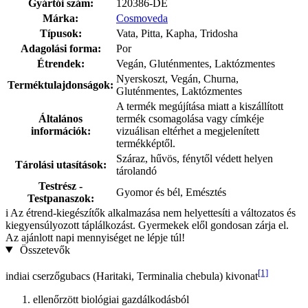
Gyártói szám:
120386-DE
Márka:
Cosmoveda
Típusok:
Vata, Pitta, Kapha, Tridosha
Adagolási forma:
Por
Étrendek:
Vegán, Gluténmentes, Laktózmentes
Nyerskoszt, Vegán, Churna,
Terméktulajdonságok:
Gluténmentes, Laktózmentes
A termék megújítása miatt a kiszállított
Általános
termék csomagolása vagy címkéje
információk:
vizuálisan eltérhet a megjelenített
termékképtől.
Száraz, hűvös, fénytől védett helyen
Tárolási utasítások:
tárolandó
Testrész -
Gyomor és bél, Emésztés
Testpanaszok:
i
Az étrend-kiegészítők alkalmazása nem helyettesíti a változatos és
kiegyensúlyozott táplálkozást. Gyermekek elől gondosan zárja el.
Az ajánlott napi mennyiséget ne lépje túl!
Összetevők
[1]
indiai cserzőgubacs (Haritaki, Terminalia chebula) kivonat
ellenőrzött biológiai gazdálkodásból