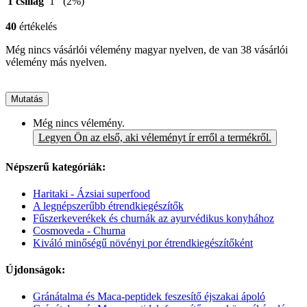
1 csillag
1
(2%)
40
értékelés
Még nincs vásárlói vélemény magyar nyelven, de van 38 vásárlói
vélemény más nyelven.
Mutatás
Még nincs vélemény.
Legyen Ön az első, aki véleményt ír erről a termékről.
Népszerű kategóriák:
Haritaki - Ázsiai superfood
A legnépszerűbb étrendkiegészítők
Fűszerkeverékek és churnák az ayurvédikus konyhához
Cosmoveda - Churna
Kiváló minőségű növényi por étrendkiegészítőként
Újdonságok:
Gránátalma és Maca-peptidek feszesítő éjszakai ápoló