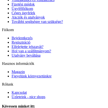
Fizetési módok
Ügyfélfiókom
Céges ügyfelek
Akciók és utalványok
További segítségre van szüksége?
Fiókom
Bejelentkezés
Regisztráció
Elfelejtette jelszavát?
Hol van a szállítmányom?
Utalvány beváltása
Hasznos információk
Magazin
Figyelünk környezetünkre
Rólunk
Kapcsolat
Üzleteink - nice shops
Kövessen minket itt: