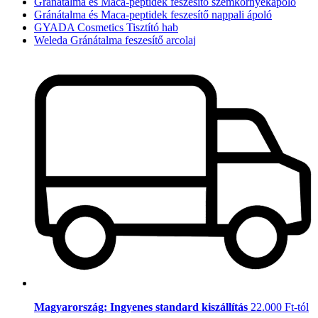
Gránátalma és Maca-peptidek feszesítő szemkörnyékápoló
Gránátalma és Maca-peptidek feszesítő nappali ápoló
GYADA Cosmetics Tisztító hab
Weleda Gránátalma feszesítő arcolaj
Magyarország: Ingyenes standard kiszállítás
22.000 Ft-tól