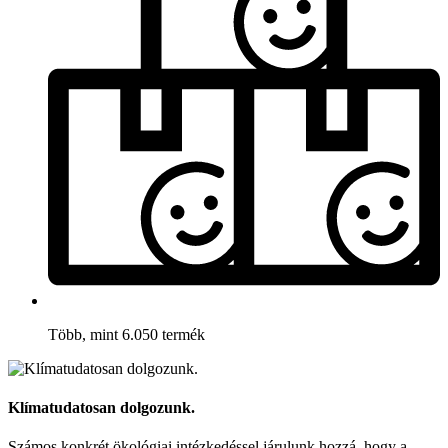
Több, mint 6.050 termék
Klímatudatosan dolgozunk.
Számos konkrét ökológiai intézkedéssel járulunk hozzá, hogy a