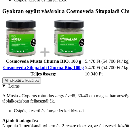
Gyakran együtt vásárolt a Cosmoveda Sitopaladi Chu
Cosmoveda Musta Churna BIO, 100 g
5.470 Ft
(54.700 Ft / kg
Cosmoveda Sitopaladi Churna Bio, 100 g
5.470 Ft
(54.700 Ft / kg
Teljes összeg:
10.940 Ft
Mindkettő a kosárba
Leírás
A Musta - Cyperus rotundus - egy évelő, 30-40 cm magas, háromszög a
táplálkozásban felhasználják.
Csípős, keserű és fanyar ízeket biztosít.
Ajánlott adagolás:
Naponta 1 mérőkanálnyi termék 2 részre elosztva, az étkezések közö