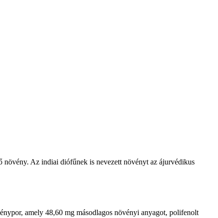
 növény. Az indiai diófűnek is nevezett növényt az ájurvédikus
övénypor, amely 48,60 mg másodlagos növényi anyagot, polifenolt