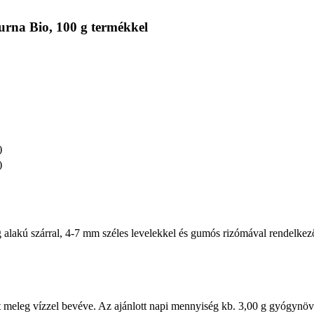
rna Bio, 100 g termékkel
)
)
lakú szárral, 4-7 mm széles levelekkel és gumós rizómával rendelkező
tt meleg vízzel bevéve. Az ajánlott napi mennyiség kb. 3,00 g gyógyn