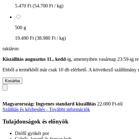
5.470 Ft
(54.700 Ft / kg)
500 g
19.490 Ft
(38.980 Ft / kg)
raktáron
Kiszállítás augusztus 11., kedd
-ig, amennyiben
vasárnap 23:59-ig
re
Ebből a termékből már csak 10 db elérhető. A következő szállítmány m
Kosárba
Magyarország: Ingyenes standard kiszállítás
22.000 Ft-tól
Szállítás és kézbesítés - További információk
Tulajdonságok és előnyök
Diófű gyökér por
Csípős, keserű és fanyar ízek