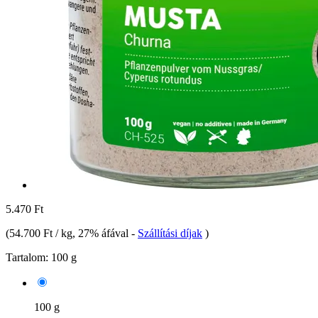
5.470 Ft
(
54.700 Ft / kg
, 27% áfával
-
Szállítási díjak
)
Tartalom:
100 g
100 g