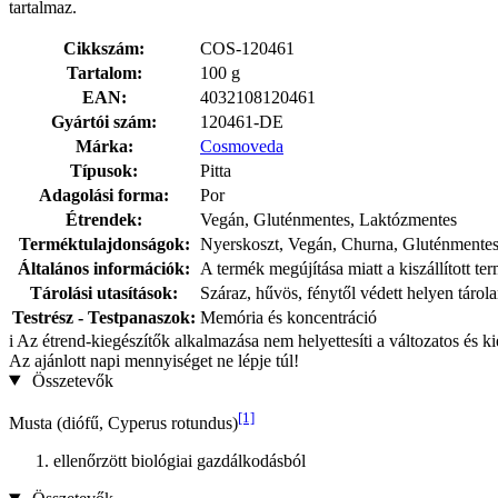
tartalmaz.
Cikkszám:
COS-120461
Tartalom:
100 g
EAN:
4032108120461
Gyártói szám:
120461-DE
Márka:
Cosmoveda
Típusok:
Pitta
Adagolási forma:
Por
Étrendek:
Vegán, Gluténmentes, Laktózmentes
Terméktulajdonságok:
Nyerskoszt, Vegán, Churna, Gluténmente
Általános információk:
A termék megújítása miatt a kiszállított t
Tárolási utasítások:
Száraz, hűvös, fénytől védett helyen tárol
Testrész - Testpanaszok:
Memória és koncentráció
i
Az étrend-kiegészítők alkalmazása nem helyettesíti a változatos és k
Az ajánlott napi mennyiséget ne lépje túl!
Összetevők
[1]
Musta (diófű, Cyperus rotundus)
ellenőrzött biológiai gazdálkodásból