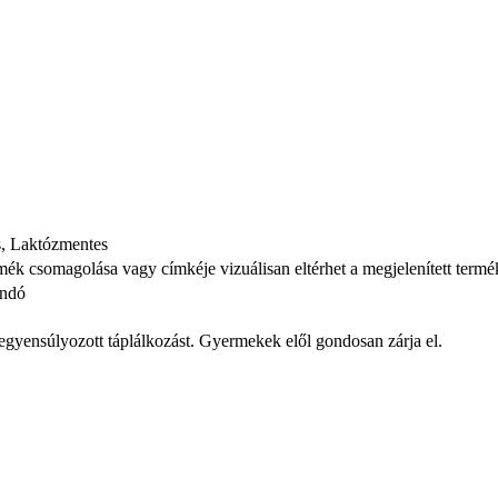
s, Laktózmentes
ermék csomagolása vagy címkéje vizuálisan eltérhet a megjelenített termé
andó
iegyensúlyozott táplálkozást. Gyermekek elől gondosan zárja el.