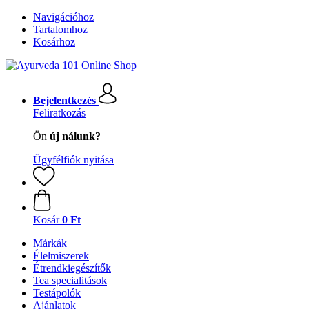
Navigációhoz
Tartalomhoz
Kosárhoz
Bejelentkezés
Feliratkozás
Ön
új nálunk?
Ügyfélfiók nyitása
Kosár
0 Ft
Márkák
Élelmiszerek
Étrendkiegészítők
Tea specialitások
Testápolók
Ajánlatok