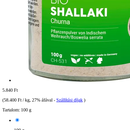
5.840 Ft
(
58.400 Ft / kg
, 27% áfával
-
Szállítási díjak
)
Tartalom:
100 g