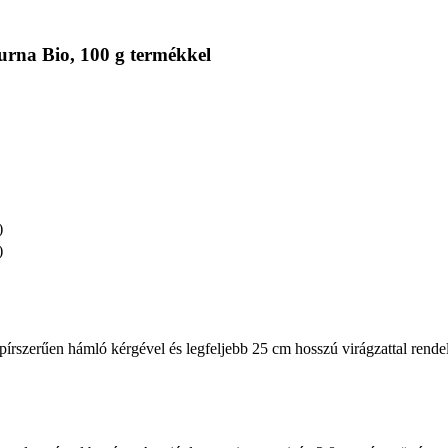
rna Bio, 100 g termékkel
)
)
apírszerűen hámló kérgével és legfeljebb 25 cm hosszú virágzattal rende