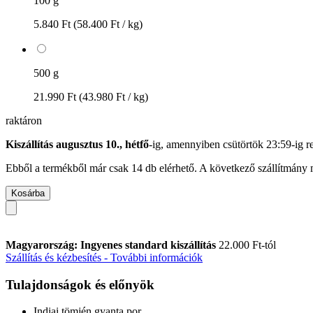
100 g
5.840 Ft
(58.400 Ft / kg)
500 g
21.990 Ft
(43.980 Ft / kg)
raktáron
Kiszállítás augusztus 10., hétfő
-ig, amennyiben
csütörtök 23:59-ig
re
Ebből a termékből már csak 14 db elérhető. A következő szállítmány m
Kosárba
Magyarország: Ingyenes standard kiszállítás
22.000 Ft-tól
Szállítás és kézbesítés - További információk
Tulajdonságok és előnyök
Indiai tömjén gyanta por