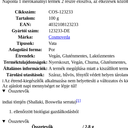
Naponta 1 mérőkanálnyi termék 2 részre elosztva, az étkezések közöt
Cikkszám:
COS-123233
Tartalom:
100 g
EAN:
4032108123233
Gyártói szám:
123233-DE
Márka:
Cosmoveda
Típusok:
Vata
Adagolási forma:
Por
Étrendek:
Vegán, Gluténmentes, Laktózmentes
Terméktulajdonságok:
Nyerskoszt, Vegán, Churna, Gluténmentes,
Általános információk:
A termék megújítása miatt a kiszállított ter
Tárolási utasítások:
Száraz, hűvös, fénytől védett helyen tárola
i
Az étrend-kiegészítők alkalmazása nem helyettesíti a változatos és k
Az ajánlott napi mennyiséget ne lépje túl!
Összetevők
[1]
indiai tömjén (Shallaki, Boswelia serrata)
ellenőrzött biológiai gazdálkodásból
Összetevők
Összetevők
/ 2,8 g