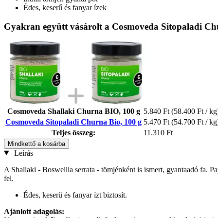
Édes, keserű és fanyar ízek
Gyakran együtt vásárolt a Cosmoveda Sitopaladi Chu
Cosmoveda Shallaki Churna BIO, 100 g
5.840 Ft
(58.400 Ft / kg
Cosmoveda Sitopaladi Churna Bio, 100 g
5.470 Ft
(54.700 Ft / kg
Teljes összeg:
11.310 Ft
Mindkettő a kosárba
Leírás
A Shallaki - Boswellia serrata - tömjénként is ismert, gyantaadó fa. P
fel.
Édes, keserű és fanyar ízt biztosít.
Ajánlott adagolás: