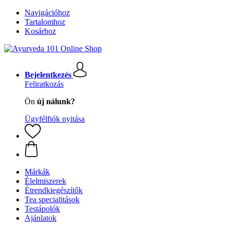
Navigációhoz
Tartalomhoz
Kosárhoz
Bejelentkezés
Feliratkozás
Ön
új nálunk?
Ügyfélfiók nyitása
Márkák
Élelmiszerek
Étrendkiegészítők
Tea specialitások
Testápolók
Ajánlatok