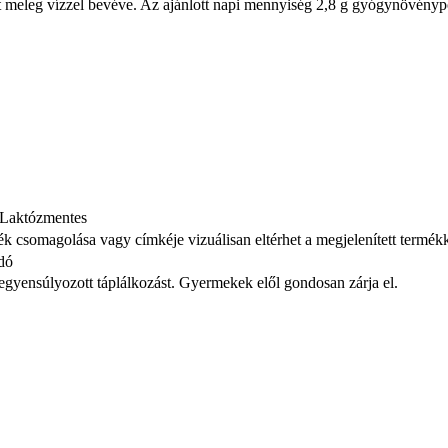
t meleg vízzel bevéve. Az ajánlott napi mennyiség 2,8 g gyógynövényp
 Laktózmentes
mék csomagolása vagy címkéje vizuálisan eltérhet a megjelenített termék
ndó
iegyensúlyozott táplálkozást. Gyermekek elől gondosan zárja el.