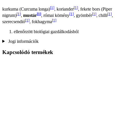
[1]
[1]
kurkuma (Curcuma longa)
, koriander
, fekete bors (Piper
[1]
[1]
[1]
[1]
[1]
nigrum)
,
mustár
, római kömény
, gyömbér
, chilli
,
[1]
[1]
szerecsendió
, fokhagyma
ellenőrzött biológiai gazdálkodásból
Jogi információk
Kapcsolódó termékek