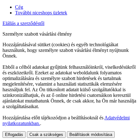
Cég
További niceshops üzletek
Elállás a szerződéstől
Személyre szabott vásárlási élmény
Hozzájárulásával sütiket (cookies) és egyéb technológiákat
használunk, hogy személyre szabott vásárlási élményt nyújtsunk
Önnek.
Ebből a célból adatokat gyűjtünk felhasználóinkról, viselkedésükről
és eszközeikről. Ezeket az adatokat weboldalunk folyamatos
optimalizálására és személyre szabott hirdetések és tartalmak
megjelenítésére, valamint a használati statisztikák elemzésére
használjuk fel. Az Ön titkosított adatait külső szolgáltatókkal is
szinkronizálhatjuk, és az ő online hirdetési csatornáikon keresztül
ajánlatokat mutathatunk Önnek, de csak akkor, ha Ön már használja
a szolgáltatásaikat.
Hozzájárulása előtt tájékozódjon a beállításoknál és
Adatvédelmi
nyilatkozatunkban.
.
Elfogadás
Csak a szükséges
Beállítások módosítása