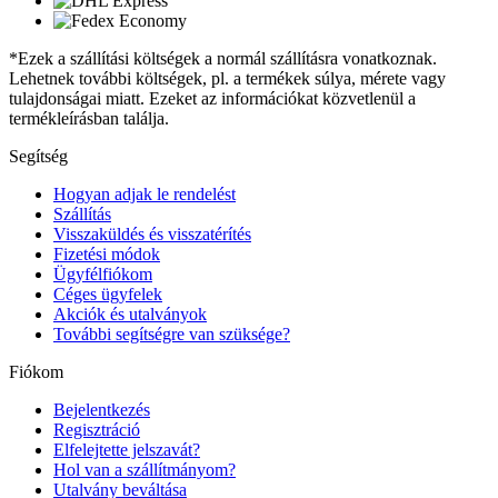
*Ezek a szállítási költségek a normál szállításra vonatkoznak.
Lehetnek további költségek, pl. a termékek súlya, mérete vagy
tulajdonságai miatt. Ezeket az információkat közvetlenül a
termékleírásban találja.
Segítség
Hogyan adjak le rendelést
Szállítás
Visszaküldés és visszatérítés
Fizetési módok
Ügyfélfiókom
Céges ügyfelek
Akciók és utalványok
További segítségre van szüksége?
Fiókom
Bejelentkezés
Regisztráció
Elfelejtette jelszavát?
Hol van a szállítmányom?
Utalvány beváltása