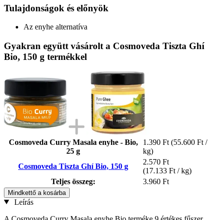
Tulajdonságok és előnyök
Az enyhe alternatíva
Gyakran együtt vásárolt a Cosmoveda Tiszta Ghí
Bio, 150 g termékkel
Cosmoveda Curry Masala enyhe - Bio,
1.390 Ft
(55.600 Ft /
25 g
kg)
2.570 Ft
Cosmoveda Tiszta Ghí Bio, 150 g
(17.133 Ft / kg)
Teljes összeg:
3.960 Ft
Mindkettő a kosárba
Leírás
A Cosmoveda Curry Masala enyhe Bio terméke 9 értékes fűszer