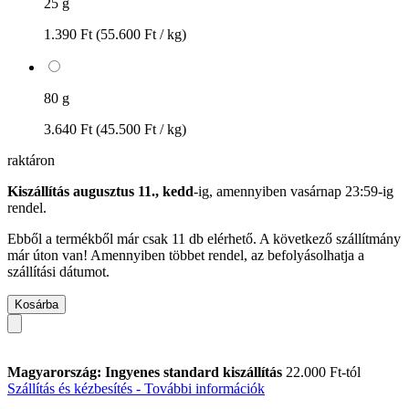
25 g
1.390 Ft
(55.600 Ft / kg)
80 g
3.640 Ft
(45.500 Ft / kg)
raktáron
Kiszállítás augusztus 11., kedd
-ig, amennyiben
vasárnap 23:59-ig
rendel.
Ebből a termékből már csak 11 db elérhető. A következő szállítmány
már úton van! Amennyiben többet rendel, az befolyásolhatja a
szállítási dátumot.
Kosárba
Magyarország: Ingyenes standard kiszállítás
22.000 Ft-tól
Szállítás és kézbesítés - További információk