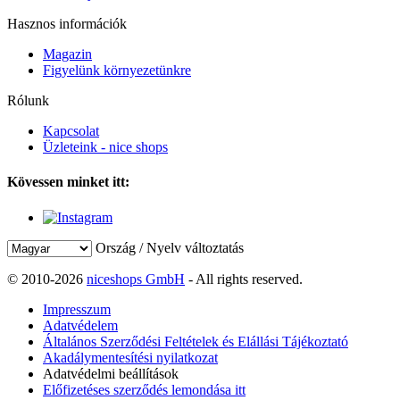
Hasznos információk
Magazin
Figyelünk környezetünkre
Rólunk
Kapcsolat
Üzleteink - nice shops
Kövessen minket itt:
Ország / Nyelv változtatás
© 2010-2026
niceshops GmbH
- All rights reserved.
Impresszum
Adatvédelem
Általános Szerződési Feltételek és Elállási Tájékoztató
Akadálymentesítési nyilatkozat
Adatvédelmi beállítások
Előfizetéses szerződés lemondása itt