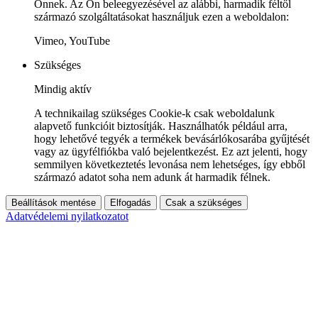
Önnek. Az Ön beleegyezésével az alábbi, harmadik féltől
származó szolgáltatásokat használjuk ezen a weboldalon:
Vimeo, YouTube
Szükséges
Mindig aktív
A technikailag szükséges Cookie-k csak weboldalunk
alapvető funkcióit biztosítják. Használhatók például arra,
hogy lehetővé tegyék a termékek bevásárlókosarába gyűjtését
vagy az ügyfélfiókba való bejelentkezést. Ez azt jelenti, hogy
semmilyen következtetés levonása nem lehetséges, így ebből
származó adatot soha nem adunk át harmadik félnek.
Beállítások mentése
Elfogadás
Csak a szükséges
Adatvédelemi nyilatkozatot