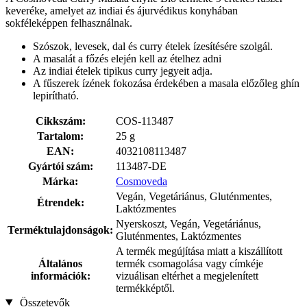
keveréke, amelyet az indiai és ájurvédikus konyhában
sokféleképpen felhasználnak.
Szószok, levesek, dal és curry ételek ízesítésére szolgál.
A masalát a főzés elején kell az ételhez adni
Az indiai ételek tipikus curry jegyeit adja.
A fűszerek ízének fokozása érdekében a masala előzőleg ghín
lepirítható.
Cikkszám:
COS-113487
Tartalom:
25 g
EAN:
4032108113487
Gyártói szám:
113487-DE
Márka:
Cosmoveda
Vegán, Vegetáriánus, Gluténmentes,
Étrendek:
Laktózmentes
Nyerskoszt, Vegán, Vegetáriánus,
Terméktulajdonságok:
Gluténmentes, Laktózmentes
A termék megújítása miatt a kiszállított
Általános
termék csomagolása vagy címkéje
információk:
vizuálisan eltérhet a megjelenített
termékképtől.
Összetevők