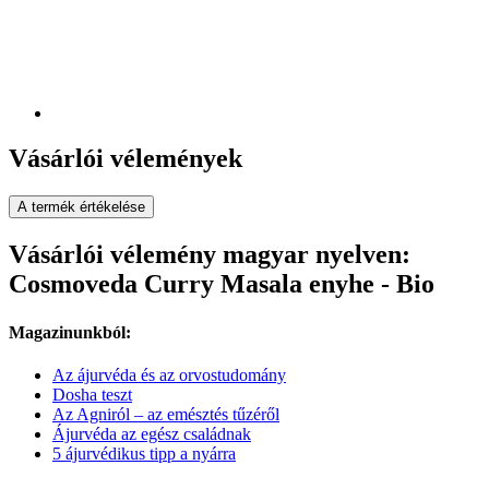
Vásárlói vélemények
A termék értékelése
Vásárlói vélemény magyar nyelven:
Cosmoveda Curry Masala enyhe - Bio
Magazinunkból:
Az ájurvéda és az orvostudomány
Dosha teszt
Az Agniról – az emésztés tűzéről
Ájurvéda az egész családnak
5 ájurvédikus tipp a nyárra