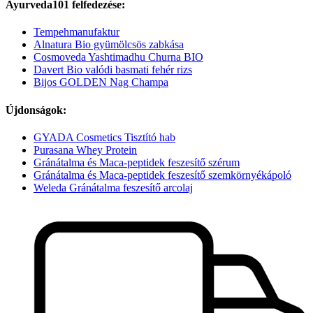
Ayurveda101 felfedezése:
Tempehmanufaktur
Alnatura Bio gyümölcsös zabkása
Cosmoveda Yashtimadhu Churna BIO
Davert Bio valódi basmati fehér rizs
Bijos GOLDEN Nag Champa
Újdonságok:
GYADA Cosmetics Tisztító hab
Purasana Whey Protein
Gránátalma és Maca-peptidek feszesítő szérum
Gránátalma és Maca-peptidek feszesítő szemkörnyékápoló
Weleda Gránátalma feszesítő arcolaj