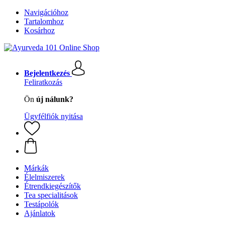
Navigációhoz
Tartalomhoz
Kosárhoz
Bejelentkezés
Feliratkozás
Ön
új nálunk?
Ügyfélfiók nyitása
Márkák
Élelmiszerek
Étrendkiegészítők
Tea specialitások
Testápolók
Ajánlatok