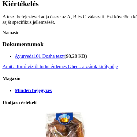
Kiértékelés
A teszt befejeztével adja össze az A, B és C válaszait. Ezt követően 
saját specifikus jellemzését.
Namaste
Dokumentumok
Ayurveda101 Dosha teszt
(98,28 KB)
Amit a forró vízről tudni érdemes
Ghee - a zsírok királynője
Magazin
Minden bejegyzés
Utoljára értékelt