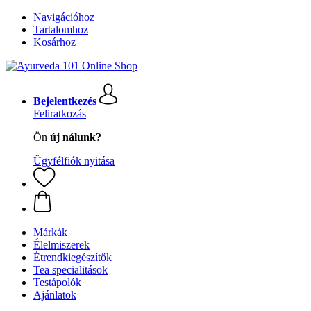
Navigációhoz
Tartalomhoz
Kosárhoz
Bejelentkezés
Feliratkozás
Ön
új nálunk?
Ügyfélfiók nyitása
Márkák
Élelmiszerek
Étrendkiegészítők
Tea specialitások
Testápolók
Ajánlatok