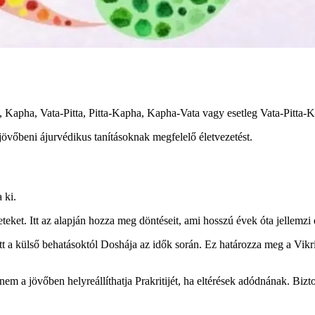
ta, Kapha, Vata-Pitta, Pitta-Kapha, Kapha-Vata vagy esetleg Vata-Pitta-
jövőbeni ájurvédikus tanításoknak megfelelő életvezetést.
 ki.
reteket. Itt az alapján hozza meg döntéseit, ami hosszú évek óta jellemzi é
tt a külső behatásoktól Doshája az idők során. Ez határozza meg a Vikri
nem a jövőben helyreállíthatja Prakritijét, ha eltérések adódnának. Biz