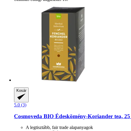
Kosár
5.0 (3)
Cosmoveda
BIO Édeskömény-​Koriander tea, 25
A legtisztább, fair trade alapanyagok