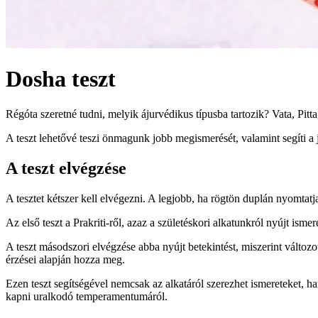
Dosha teszt
Régóta szeretné tudni, melyik ájurvédikus típusba tartozik? Vata, Pit
A teszt lehetővé teszi önmagunk jobb megismerését, valamint segíti a 
A teszt elvégzése
A tesztet kétszer kell elvégezni. A legjobb, ha rögtön duplán nyomtatja
Az első teszt a Prakriti-ről, azaz a születéskori alkatunkról nyújt isme
A teszt másodszori elvégzése abba nyújt betekintést, miszerint változo
érzései alapján hozza meg.
Ezen teszt segítségével nemcsak az alkatáról szerezhet ismereteket, ha
kapni uralkodó temperamentumáról.