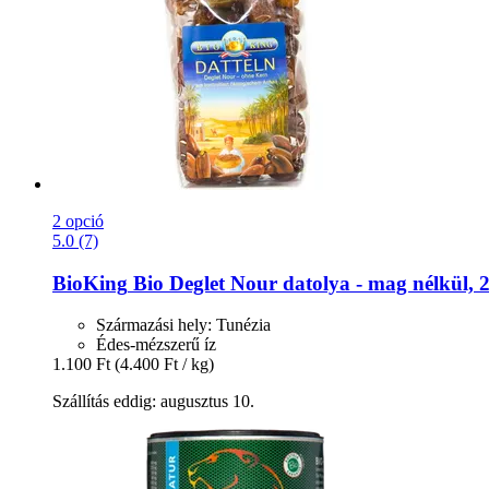
2 opció
5.0 (7)
BioKing
Bio Deglet Nour datolya -​ mag nélkül, 
Származási hely: Tunézia
Édes-mézszerű íz
1.100 Ft
(4.400 Ft / kg)
Szállítás eddig: augusztus 10.