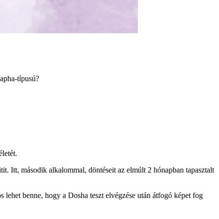
Kapha-típusú?
letét.
tit. Itt, második alkalommal, döntéseit az elmúlt 2 hónapban tapasztalt
tos lehet benne, hogy a Dosha teszt elvégzése után átfogó képet fog