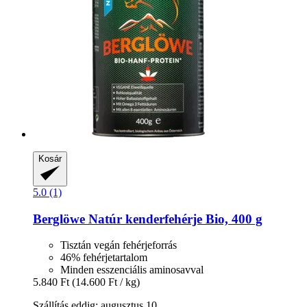
Kosár
5.0 (1)
Berglöwe
Natúr kenderfehérje Bio, 400 g
Tisztán vegán fehérjeforrás
46% fehérjetartalom
Minden esszenciális aminosavval
5.840 Ft
(14.600 Ft / kg)
Szállítás eddig: augusztus 10.