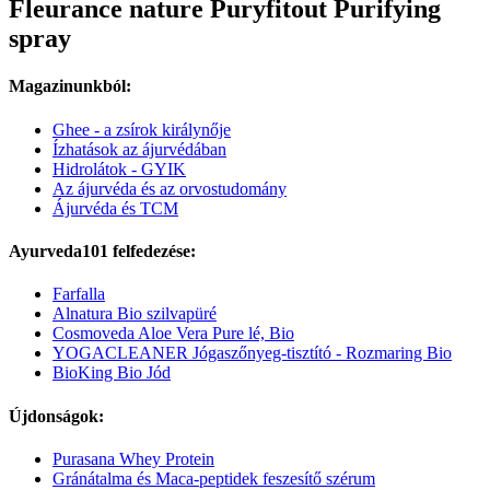
Fleurance nature Puryfitout Purifying
spray
Magazinunkból:
Ghee - a zsírok királynője
Ízhatások az ájurvédában
Hidrolátok - GYIK
Az ájurvéda és az orvostudomány
Ájurvéda és TCM
Ayurveda101 felfedezése:
Farfalla
Alnatura Bio szilvapüré
Cosmoveda Aloe Vera Pure lé, Bio
YOGACLEANER Jógaszőnyeg-tisztító - Rozmaring Bio
BioKing Bio Jód
Újdonságok:
Purasana Whey Protein
Gránátalma és Maca-peptidek feszesítő szérum