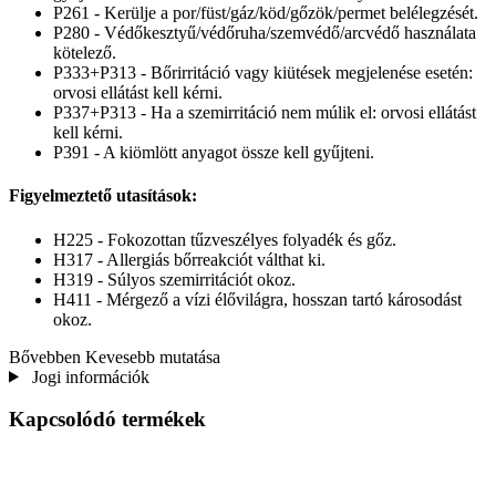
P261 - Kerülje a por/füst/gáz/köd/gőzök/permet belélegzését.
P280 - Védőkesztyű/védőruha/szemvédő/arcvédő használata
kötelező.
P333+P313 - Bőrirritáció vagy kiütések megjelenése esetén:
orvosi ellátást kell kérni.
P337+P313 - Ha a szemirritáció nem múlik el: orvosi ellátást
kell kérni.
P391 - A kiömlött anyagot össze kell gyűjteni.
Figyelmeztető utasítások:
H225 - Fokozottan tűzveszélyes folyadék és gőz.
H317 - Allergiás bőrreakciót válthat ki.
H319 - Súlyos szemirritációt okoz.
H411 - Mérgező a vízi élővilágra, hosszan tartó károsodást
okoz.
Bővebben
Kevesebb mutatása
Jogi információk
Kapcsolódó termékek