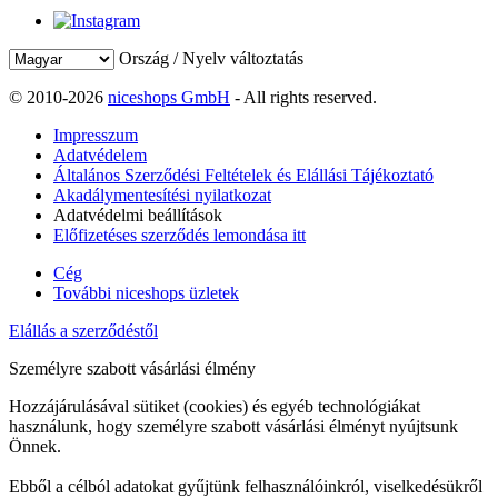
Ország / Nyelv változtatás
© 2010-2026
niceshops GmbH
- All rights reserved.
Impresszum
Adatvédelem
Általános Szerződési Feltételek és Elállási Tájékoztató
Akadálymentesítési nyilatkozat
Adatvédelmi beállítások
Előfizetéses szerződés lemondása itt
Cég
További niceshops üzletek
Elállás a szerződéstől
Személyre szabott vásárlási élmény
Hozzájárulásával sütiket (cookies) és egyéb technológiákat
használunk, hogy személyre szabott vásárlási élményt nyújtsunk
Önnek.
Ebből a célból adatokat gyűjtünk felhasználóinkról, viselkedésükről