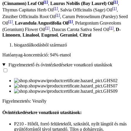
[1]
[1]
(Cinnamon) Leaf Oil
,
Laurus Nobilis (Bay Laurel) Oil
,
[1]
[1]
Thymus Capitatus Herb Oil
, Salvia Officinalis (Sage) Oil
,
[1]
Zinziber Officinalis Root Oil
, Carum Petroselinum (Parsley) Seed
[1]
[1]
Oil
,
Lavandula Angustifolia Oil
, Pelargonium Graveolons
[1]
[1]
(Geranium) Flower Oil
, Daucus Carota Sativa Seed Oil
,
D-
Limonen
,
Linalool
,
Eugenol
,
Geraniol
,
Citral
biogazdálkodásból származó
Hatóanyag-koncentráció: 94% etanol
Figyelmeztető és óvintézkedésekre vonatkozó utasítások
Figyelmeztetés: Veszély
Óvintézkedésekre vonatkozó utasítások:
P210 - Hőtől, forró felületektől, szikrától, nyílt lángtól és más
gyújtóforrástól távol tartandó. Tilos a dohányzás.