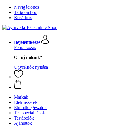
Navigációhoz
Tartalomhoz
Kosárhoz
Bejelentkezés
Feliratkozás
Ön
új nálunk?
Ügyfélfiók nyitása
Márkák
Élelmiszerek
Étrendkiegészítők
Tea specialitások
Testápolók
Ajánlatok