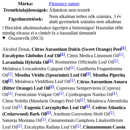
Márka:
Fleurance nature
Terméktulajdonságok:
Állatokon nem tesztelt
Nem alkalmas terhes nők számára, 3 év
Figyelmeztetések:
alatti gyermekek számára nem alkalmas
!
Biocidok alkalmazásakor ügyeljen a biztonságra! Használat előtt
mindig olvassa el a címkét és a használati útmutatót
Összetevők (INCI)
[1]
Alcohol Denat,
Citrus Aurantium Dulcis (Sweet Orange) Peel
,
[1]
[1]
Eucalyptus Globulus Leaf Oil
, Citrus Medica Limonum Oil
,
[1]
[1]
Lavandula Hybrida Oil
, Rosmarinus Officinalis Leaf Oil
,
[1]
Melaleuca Leucadendra Cajuputi Oil
, Gaultheria Fragantissima
[1]
[1]
Oil
,
Mentha Viridis (Spearmint) Leaf Oil
,
Mentha Piperita
[1]
[1]
Oil
, Melaleuca Viridiflora Leaf Oil
,
Citrus Aurantium Amara
[1]
(Bitter Orange) Leaf Oil
, Cupressus Sempervirens (Cypress)
[1]
[1]
[1]
Oil
, Foeniculum Vulgare Oil
, Cymbopogon Nardus Oil
,
[1]
Citrus Nobilis (Mandarin Orange) Peel Oil
, Melaleuca Alternifolia
[1]
[1]
Leaf Oil
,
Eugenia Caryophyllus Leaf Oil
,
Cedrus Atlantica
[1]
[1]
(Cedarwood) Bark Oil
, Anethum Graveolens Herb Oil
,
[1]
Satureja Montana Oil
, Cinnamomum Camphora Linalooliferum
[1]
[1]
Leaf Oil
, Eucalyptus Radiata Leaf Oil
,
Cinnamomum Cassia