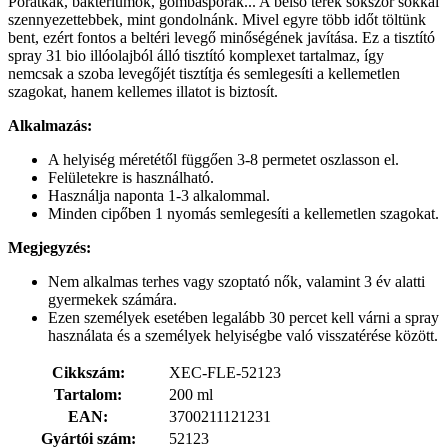
Poratkák, baktériumok, gombaspórák... A belső terek sokszor sokkal
szennyezettebbek, mint gondolnánk. Mivel egyre több időt töltünk
bent, ezért fontos a beltéri levegő minőségének javítása. Ez a tisztító
spray 31 bio illóolajból álló tisztító komplexet tartalmaz, így
nemcsak a szoba levegőjét tisztítja és semlegesíti a kellemetlen
szagokat, hanem kellemes illatot is biztosít.
Alkalmazás:
A helyiség méretétől függően 3-8 permetet oszlasson el.
Felületekre is használható.
Használja naponta 1-3 alkalommal.
Minden cipőben 1 nyomás semlegesíti a kellemetlen szagokat.
Megjegyzés:
Nem alkalmas terhes vagy szoptató nők, valamint 3 év alatti
gyermekek számára.
Ezen személyek esetében legalább 30 percet kell várni a spray
használata és a személyek helyiségbe való visszatérése között.
Cikkszám:
XEC-FLE-52123
Tartalom:
200 ml
EAN:
3700211121231
Gyártói szám:
52123