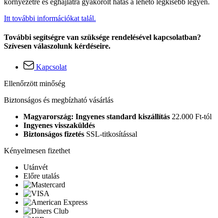
környezetre és éghajlatra gyakorolt hatás a lehető legkisebb legyen.
Itt további információkat talál.
További segítségre van szüksége rendelésével kapcsolatban?
Szívesen válaszolunk kérdéseire.
Kapcsolat
Ellenőrzött minőség
Biztonságos és megbízható vásárlás
Magyarország: Ingyenes standard kiszállítás
22.000 Ft-tól
Ingyenes visszaküldés
Biztonságos fizetés
SSL-titkosítással
Kényelmesen fizethet
Utánvét
Előre utalás