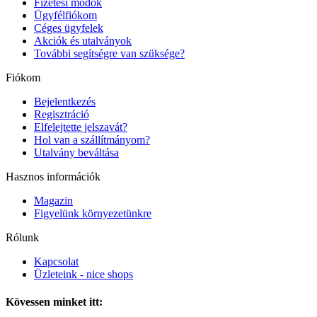
Fizetési módok
Ügyfélfiókom
Céges ügyfelek
Akciók és utalványok
További segítségre van szüksége?
Fiókom
Bejelentkezés
Regisztráció
Elfelejtette jelszavát?
Hol van a szállítmányom?
Utalvány beváltása
Hasznos információk
Magazin
Figyelünk környezetünkre
Rólunk
Kapcsolat
Üzleteink - nice shops
Kövessen minket itt: