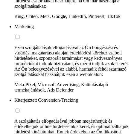
hirdetési csatornáikat használjuk, ha Ön már használja a
szolgáltatásaikat:
Bing, Criteo, Meta, Google, LinkedIn, Pinterest, TikTok
Marketing
Ezen szolgáltatások elfogadásával az Ön böngészési és
vásárlási magatartása alapján érdeklődési köréhez szabott
hirdetéseket, szponzorált tartalmakat vagy kedvezményes
promóciókat tudunk biztosítani, és mérni tudjuk azok sikerét.
Az Ön beleegyezésével az alábbi, harmadik féltől származó
szolgáltatásokat használjuk ezen a weboldalon:
Meta-Pixel, Microsoft Advertising, Kattintásalapú
termékajánlások, Ads Defender
Kiterjesztett Conversion-Tracking
A szolgáltatás elfogadásával jobban megérthetjük és
értékelhetjük online hirdetéseink sikerét, és optimalizálhatjuk
hirdetési kínálatunkat. Ennek érdekében az Ön titkosított