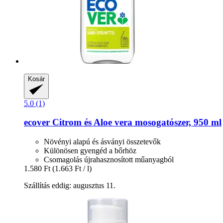
Kosár
5.0 (1)
ecover
Citrom és Aloe vera mosogatószer, 950 ml
Növényi alapú és ásványi összetevők
Különösen gyengéd a bőrhöz
Csomagolás újrahasznosított műanyagból
1.580 Ft
(1.663 Ft / l)
Szállítás eddig: augusztus 11.