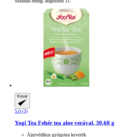
Szállítás eddig: augusztus 11.
Kosár
5.0 (3)
Yogi Tea
Fehér tea aloe verával, 30,60 g
Ájurvédikus gyógytea keverék