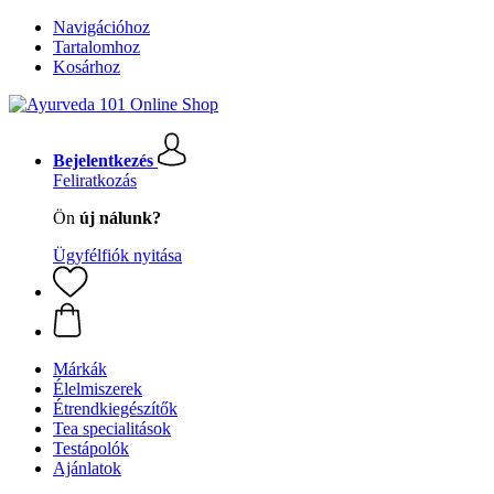
Navigációhoz
Tartalomhoz
Kosárhoz
Bejelentkezés
Feliratkozás
Ön
új nálunk?
Ügyfélfiók nyitása
Márkák
Élelmiszerek
Étrendkiegészítők
Tea specialitások
Testápolók
Ajánlatok