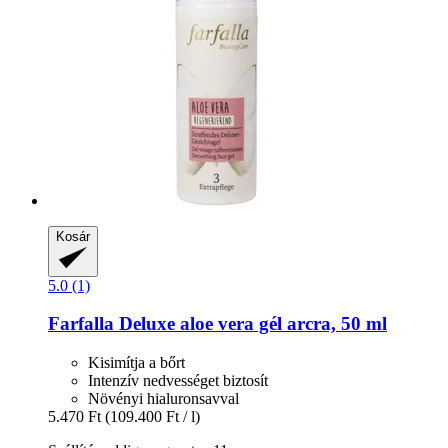
Kosár
5.0 (1)
Farfalla
Deluxe aloe vera gél arcra, 50 ml
Kisimítja a bőrt
Intenzív nedvességet biztosít
Növényi hialuronsavval
5.470 Ft
(109.400 Ft / l)