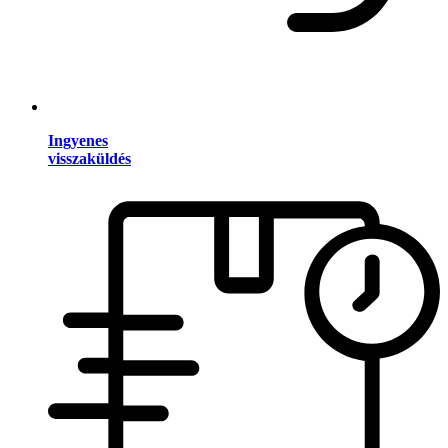
Ingyenes
visszaküldés