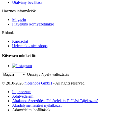
Utalvány beváltása
Hasznos információk
Magazin
Figyelünk környezetünkre
Rólunk
Kapcsolat
Üzleteink - nice shops
Kövessen minket itt:
Ország / Nyelv változtatás
© 2010-2026
niceshops GmbH
- All rights reserved.
Impresszum
Adatvédelem
Általános Szerződési Feltételek és Elállási Tájékoztató
Akadálymentesítési nyilatkozat
Adatvédelmi beállítások