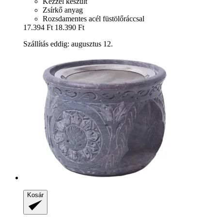
Kézzel készült
Zsírkő anyag
Rozsdamentes acél füstölőráccsal
17.394 Ft
18.390 Ft
Szállítás eddig: augusztus 12.
Kosár