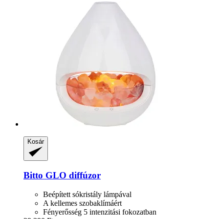
Kosár
Bitto
GLO diffúzor
Beépített sókristály lámpával
A kellemes szobaklímáért
Fényerősség 5 intenzitási fokozatban