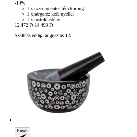
-14%
1 x rozsdamentes fém korong
1 x sárgaréz kefe nyéllel
1 x füstölő edény
12.472 Ft
14.493 Ft
Szállítás eddig: augusztus 12.
Kosár