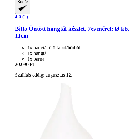
Kosár
4.0 (1)
Bitto
Öntött hangtál készlet, 7es méret: Ø kb.
11cm
1x hangtál ütő fából/bőrből
1x hangtál
1x párna
20.090 Ft
Szállítás eddig: augusztus 12.