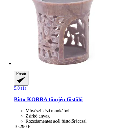
Kosár
5.0 (1)
Bitto
KORBA tömjén füstölő
Művészi kézi munkából
Zsírkő anyag
Rozsdamentes acél füstölőráccsal
10.290 Ft