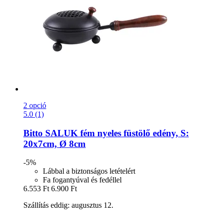
2 opció
5.0 (1)
Bitto
SALUK fém nyeles füstölő edény, S:
20x7cm, Ø 8cm
-5%
Lábbal a biztonságos letételért
Fa fogantyúval és fedéllel
6.553 Ft
6.900 Ft
Szállítás eddig: augusztus 12.