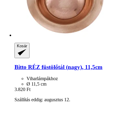
Kosár
Bitto
RÉZ füstölőtál (nagy), 11,5cm
Viharlámpákhoz
Ø 11,5 cm
3.820 Ft
Szállítás eddig: augusztus 12.