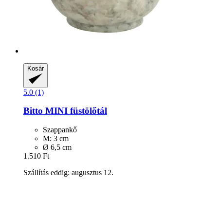
Kosár
5.0 (1)
Bitto
MINI füstölőtál
Szappankő
M: 3 cm
Ø 6,5 cm
1.510 Ft
Szállítás eddig: augusztus 12.