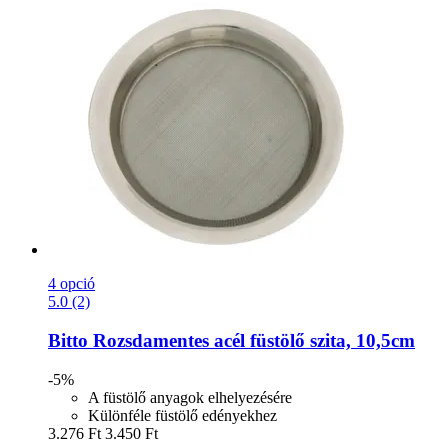
4 opció
5.0 (2)
Bitto
Rozsdamentes acél füstölő szita, 10,5cm
-5%
A füstölő anyagok elhelyezésére
Különféle füstölő edényekhez
3.276 Ft
3.450 Ft