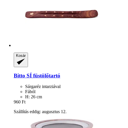
Kosár
Bitto
SÍ füstölőtartó
Sárgaréz intarziával
Fából
H: 26 cm
960 Ft
Szállítás eddig: augusztus 12.