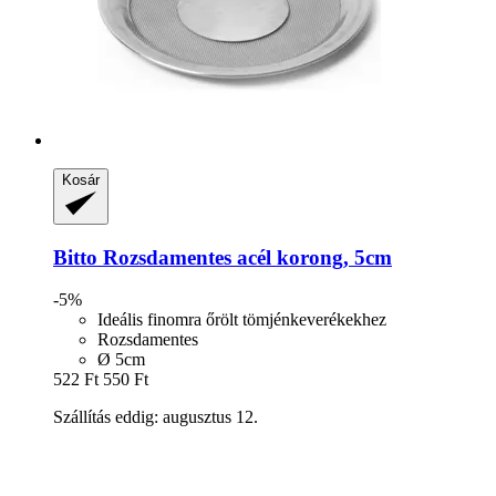
Kosár
Bitto
Rozsdamentes acél korong, 5cm
-5%
Ideális finomra őrölt tömjénkeverékekhez
Rozsdamentes
Ø 5cm
522 Ft
550 Ft
Szállítás eddig: augusztus 12.