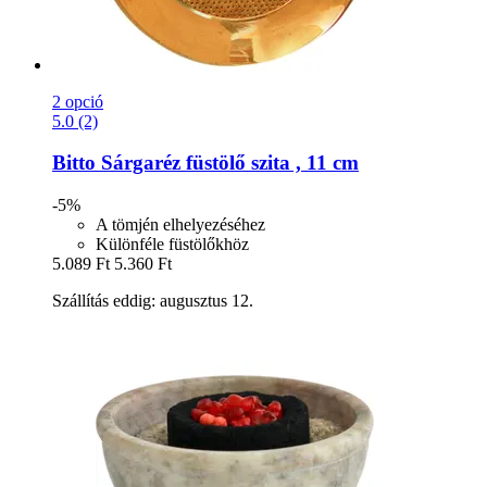
2 opció
5.0 (2)
Bitto
Sárgaréz füstölő szita , 11 cm
-5%
A tömjén elhelyezéséhez
Különféle füstölőkhöz
5.089 Ft
5.360 Ft
Szállítás eddig: augusztus 12.