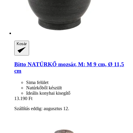
Kosár
Bitto
NATÚRKŐ mozsár, M: M 9 cm, Ø 11,5
cm
Sima felület
Natúrkőből készült
Ideális konyhai kisegítő
13.190 Ft
Szállítás eddig: augusztus 12.