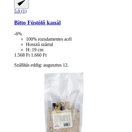
5.0 (1)
Bitto
Füstölő kanál
-6%
100% rozsdamentes acél
Hosszú szárral
H: 19 cm
1.568 Ft
1.660 Ft
Szállítás eddig: augusztus 12.