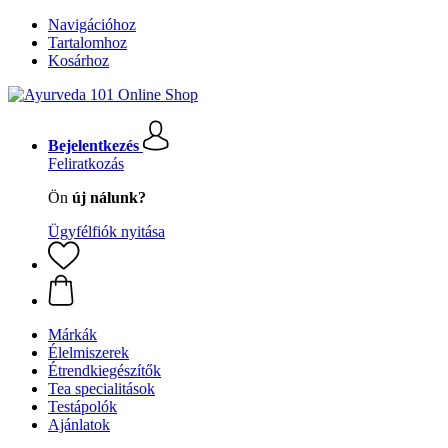
Navigációhoz
Tartalomhoz
Kosárhoz
Bejelentkezés
Feliratkozás
Ön
új nálunk?
Ügyfélfiók nyitása
Márkák
Élelmiszerek
Étrendkiegészítők
Tea specialitások
Testápolók
Ajánlatok