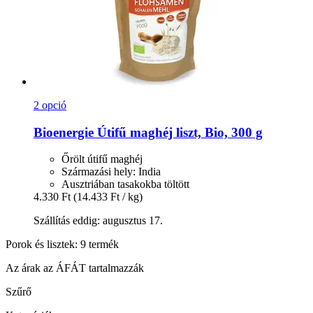
2 opció
Bioenergie
Útifű maghéj liszt, Bio, 300 g
Őrölt útifű maghéj
Származási hely: India
Ausztriában tasakokba töltött
4.330 Ft
(14.433 Ft / kg)
Szállítás eddig: augusztus 17.
Porok és lisztek: 9 termék
Az árak az ÁFÁT tartalmazzák
Szűrő