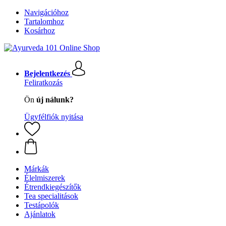
Navigációhoz
Tartalomhoz
Kosárhoz
Bejelentkezés
Feliratkozás
Ön
új nálunk?
Ügyfélfiók nyitása
Márkák
Élelmiszerek
Étrendkiegészítők
Tea specialitások
Testápolók
Ajánlatok