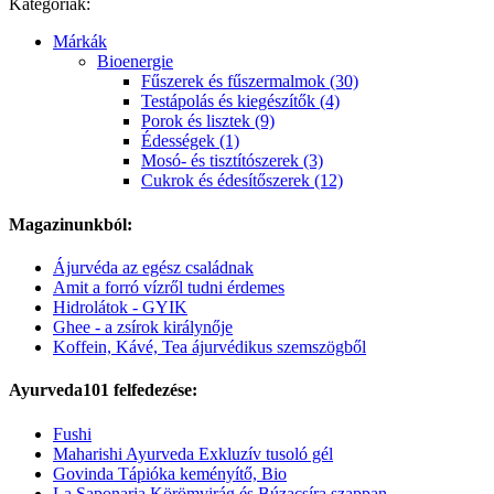
Kategóriák:
Márkák
Bioenergie
Fűszerek és fűszermalmok (30)
Testápolás és kiegészítők (4)
Porok és lisztek (9)
Édességek (1)
Mosó- és tisztítószerek (3)
Cukrok és édesítőszerek (12)
Magazinunkból:
Ájurvéda az egész családnak
Amit a forró vízről tudni érdemes
Hidrolátok - GYIK
Ghee - a zsírok királynője
Koffein, Kávé, Tea ájurvédikus szemszögből
Ayurveda101 felfedezése:
Fushi
Maharishi Ayurveda Exkluzív tusoló gél
Govinda Tápióka keményítő, Bio
La Saponaria Körömvirág és Búzacsíra szappan