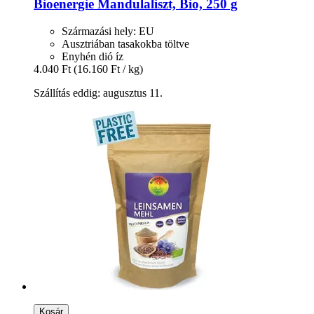
Bioenergie
Mandulaliszt, Bio, 250 g
Származási hely: EU
Ausztriában tasakokba töltve
Enyhén dió íz
4.040 Ft
(16.160 Ft / kg)
Szállítás eddig: augusztus 11.
Kosár