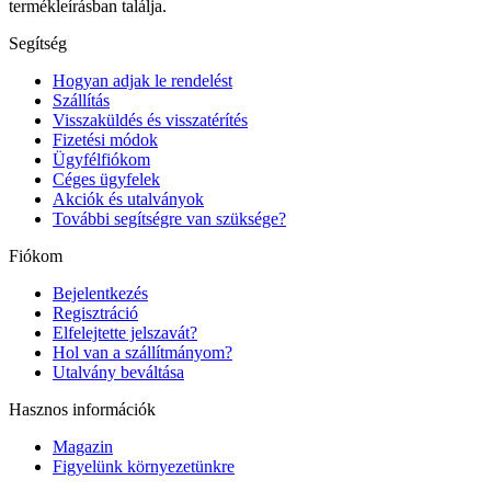
termékleírásban találja.
Segítség
Hogyan adjak le rendelést
Szállítás
Visszaküldés és visszatérítés
Fizetési módok
Ügyfélfiókom
Céges ügyfelek
Akciók és utalványok
További segítségre van szüksége?
Fiókom
Bejelentkezés
Regisztráció
Elfelejtette jelszavát?
Hol van a szállítmányom?
Utalvány beváltása
Hasznos információk
Magazin
Figyelünk környezetünkre