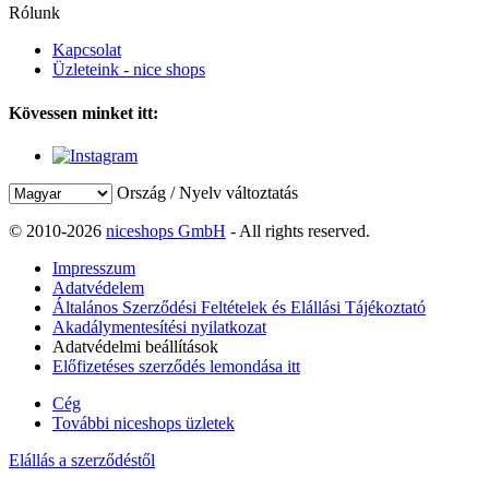
Rólunk
Kapcsolat
Üzleteink - nice shops
Kövessen minket itt:
Ország / Nyelv változtatás
© 2010-2026
niceshops GmbH
- All rights reserved.
Impresszum
Adatvédelem
Általános Szerződési Feltételek és Elállási Tájékoztató
Akadálymentesítési nyilatkozat
Adatvédelmi beállítások
Előfizetéses szerződés lemondása itt
Cég
További niceshops üzletek
Elállás a szerződéstől