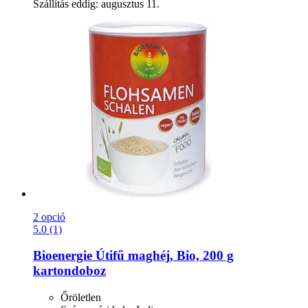
Szállítás eddig: augusztus 11.
2 opció
5.0 (1)
Bioenergie
Útifű maghéj, Bio, 200 g
kartondoboz
Őröletlen