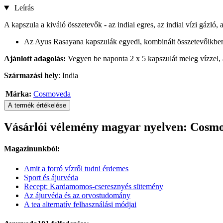
Leírás
A kapszula a kiváló összetevők - az indiai egres, az indiai vízi gázló
Az Ayus Rasayana kapszulák egyedi, kombinált összetevőikbe
Ajánlott adagolás:
Vegyen be naponta 2 x 5 kapszulát meleg vízzel, 
Származási hely
: India
Márka:
Cosmoveda
A termék értékelése
Vásárlói vélemény magyar nyelven: Cosm
Magazinunkból:
Amit a forró vízről tudni érdemes
Sport és ájurvéda
Recept: Kardamomos-cseresznyés sütemény
Az ájurvéda és az orvostudomány
A tea alternatív felhasználási módjai