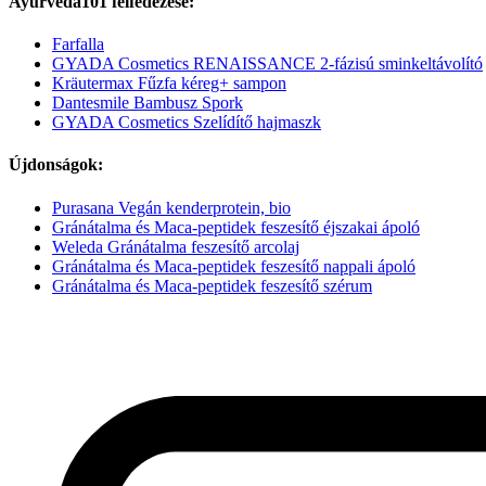
Ayurveda101 felfedezése:
Farfalla
GYADA Cosmetics RENAISSANCE 2-fázisú sminkeltávolító
Kräutermax Fűzfa kéreg+ sampon
Dantesmile Bambusz Spork
GYADA Cosmetics Szelídítő hajmaszk
Újdonságok:
Purasana Vegán kenderprotein, bio
Gránátalma és Maca-peptidek feszesítő éjszakai ápoló
Weleda Gránátalma feszesítő arcolaj
Gránátalma és Maca-peptidek feszesítő nappali ápoló
Gránátalma és Maca-peptidek feszesítő szérum