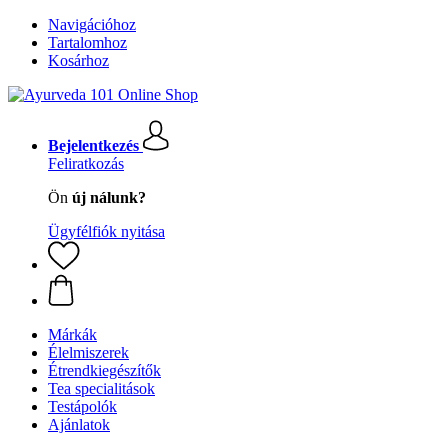
Navigációhoz
Tartalomhoz
Kosárhoz
Bejelentkezés
Feliratkozás
Ön
új nálunk?
Ügyfélfiók nyitása
Márkák
Élelmiszerek
Étrendkiegészítők
Tea specialitások
Testápolók
Ajánlatok