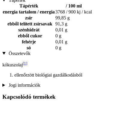
Tápérték
Tápérték
/ 100 ml
energia tartalom / energia
3768 / 900 kj / kcal
zsír
99,85 g
ebből telített zsírsavak
91,3 g
szénhidrát
0,01 g
ebből cukor
0 g
fehérje
0,01 g
só
0 g
Összetevők
[1]
kókuszolaj
ellenőrzött biológiai gazdálkodásból
Jogi információk
Kapcsolódó termékek