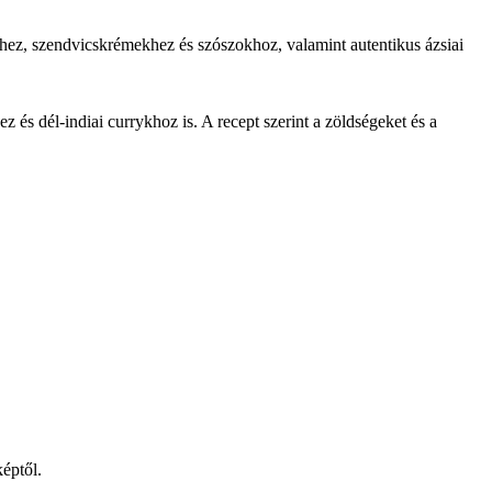
séhez, szendvicskrémekhez és szószokhoz, valamint autentikus ázsiai
 és dél-indiai currykhoz is. A recept szerint a zöldségeket és a
képtől.