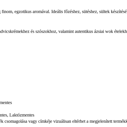
 finom, egzotikus aromával. Ideális főzéshez, sütéshez, sültek készíté
ndvicskrémekhez és szószokhoz, valamint autentikus ázsiai wok ételekhez
zmentes
ntes, Laktózmentes
mék csomagolása vagy címkéje vizuálisan eltérhet a megjelenített termék