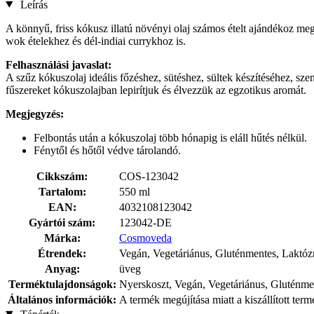
Leírás
A könnyű, friss kókusz illatú növényi olaj számos ételt ajándékoz meg
wok ételekhez és dél-indiai currykhoz is.
Felhasználási javaslat:
A szűz kókuszolaj ideális főzéshez, sütéshez, sültek készítéséhez, sze
fűszereket kókuszolajban lepirítjuk és élvezzük az egzotikus aromát.
Megjegyzés:
Felbontás után a kókuszolaj több hónapig is eláll hűtés nélkül.
Fénytől és hőtől védve tárolandó.
Cikkszám:
COS-123042
Tartalom:
550 ml
EAN:
4032108123042
Gyártói szám:
123042-DE
Márka:
Cosmoveda
Étrendek:
Vegán, Vegetáriánus, Gluténmentes, Laktó
Anyag:
üveg
Terméktulajdonságok:
Nyerskoszt, Vegán, Vegetáriánus, Gluténme
Általános információk:
A termék megújítása miatt a kiszállított ter