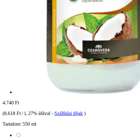
4.740 Ft
(
8.618 Ft / l
, 27% áfával
-
Szállítási díjak
)
Tartalom:
550 ml