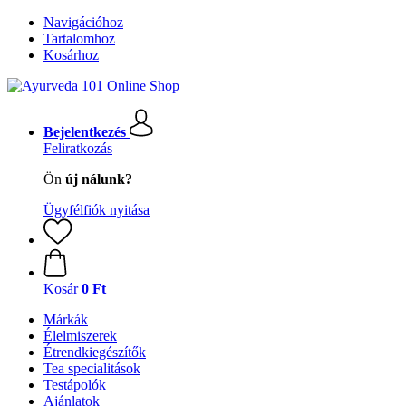
Navigációhoz
Tartalomhoz
Kosárhoz
Bejelentkezés
Feliratkozás
Ön
új nálunk?
Ügyfélfiók nyitása
Kosár
0 Ft
Márkák
Élelmiszerek
Étrendkiegészítők
Tea specialitások
Testápolók
Ajánlatok