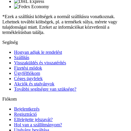
*Ezek a szállítási költségek a normál szállításra vonatkoznak.
Lehetnek további költségek, pl. a termékek súlya, mérete vagy
tulajdonságai miatt. Ezeket az információkat közvetlenül a
termékleírásban találja.
Segítség
Hogyan adjak le rendelést
Szállítás
Visszaküldés és visszatérítés
Fizetési módok
Ügyfélfiókom
Céges ügyfelek
Akciók és utalványok
További segítségre van szüksége?
Fiókom
Bejelentkezés
Regisztráció
Elfelejtette jelszavát?
Hol van a szállítmányom?
Utalvány beváltása