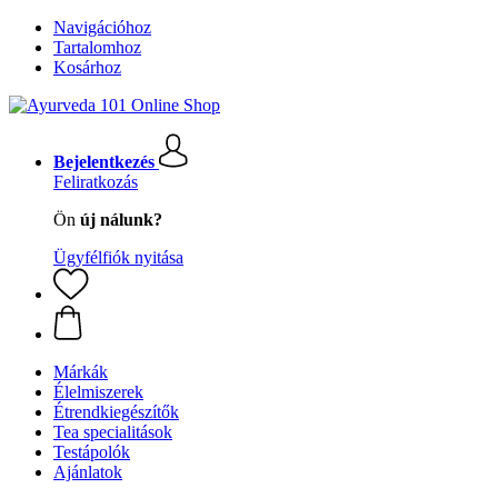
Navigációhoz
Tartalomhoz
Kosárhoz
Bejelentkezés
Feliratkozás
Ön
új nálunk?
Ügyfélfiók nyitása
Márkák
Élelmiszerek
Étrendkiegészítők
Tea specialitások
Testápolók
Ajánlatok