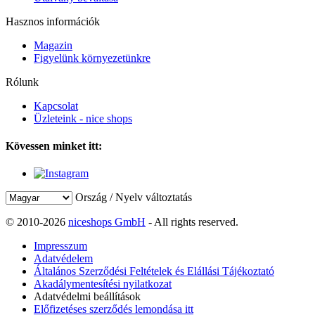
Hasznos információk
Magazin
Figyelünk környezetünkre
Rólunk
Kapcsolat
Üzleteink - nice shops
Kövessen minket itt:
Ország / Nyelv változtatás
© 2010-2026
niceshops GmbH
- All rights reserved.
Impresszum
Adatvédelem
Általános Szerződési Feltételek és Elállási Tájékoztató
Akadálymentesítési nyilatkozat
Adatvédelmi beállítások
Előfizetéses szerződés lemondása itt