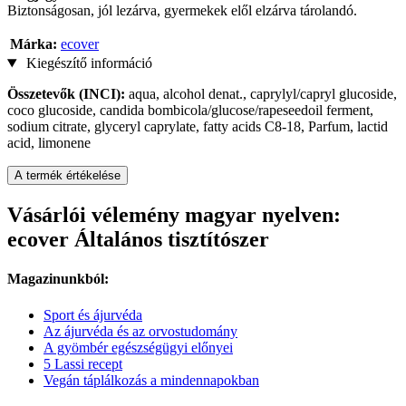
Biztonságosan, jól lezárva, gyermekek elől elzárva tárolandó.
Márka:
ecover
Kiegészítő információ
Összetevők (INCI):
aqua, alcohol denat., caprylyl/capryl glucoside,
coco glucoside, candida bombicola/glucose/rapeseedoil ferment,
sodium citrate, glyceryl caprylate, fatty acids C8-18, Parfum, lactid
acid, limonene
A termék értékelése
Vásárlói vélemény magyar nyelven:
ecover Általános tisztítószer
Magazinunkból:
Sport és ájurvéda
Az ájurvéda és az orvostudomány
A gyömbér egészségügyi előnyei
5 Lassi recept
Vegán táplálkozás a mindennapokban