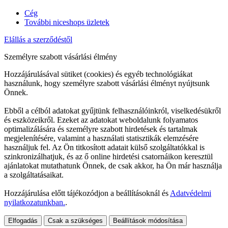
Cég
További niceshops üzletek
Elállás a szerződéstől
Személyre szabott vásárlási élmény
Hozzájárulásával sütiket (cookies) és egyéb technológiákat
használunk, hogy személyre szabott vásárlási élményt nyújtsunk
Önnek.
Ebből a célból adatokat gyűjtünk felhasználóinkról, viselkedésükről
és eszközeikről. Ezeket az adatokat weboldalunk folyamatos
optimalizálására és személyre szabott hirdetések és tartalmak
megjelenítésére, valamint a használati statisztikák elemzésére
használjuk fel. Az Ön titkosított adatait külső szolgáltatókkal is
szinkronizálhatjuk, és az ő online hirdetési csatornáikon keresztül
ajánlatokat mutathatunk Önnek, de csak akkor, ha Ön már használja
a szolgáltatásaikat.
Hozzájárulása előtt tájékozódjon a beállításoknál és
Adatvédelmi
nyilatkozatunkban.
.
Elfogadás
Csak a szükséges
Beállítások módosítása