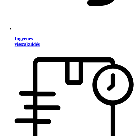
Ingyenes
visszaküldés