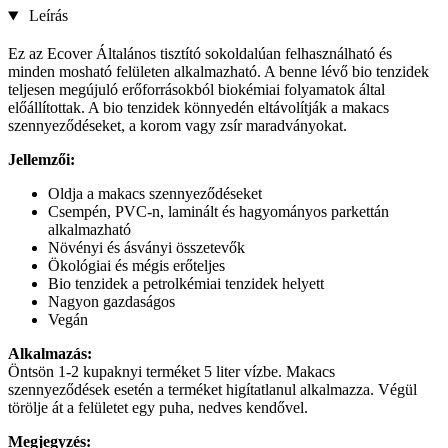
Leírás
Ez az Ecover Általános tisztító sokoldalúan felhasználható és
minden mosható felületen alkalmazható. A benne lévő bio tenzidek
teljesen megújuló erőforrásokból biokémiai folyamatok által
előállítottak. A bio tenzidek könnyedén eltávolítják a makacs
szennyeződéseket, a korom vagy zsír maradványokat.
Jellemzői:
Oldja a makacs szennyeződéseket
Csempén, PVC-n, laminált és hagyományos parkettán
alkalmazható
Növényi és ásványi összetevők
Ökológiai és mégis erőteljes
Bio tenzidek a petrolkémiai tenzidek helyett
Nagyon gazdaságos
Vegán
Alkalmazás:
Öntsön 1-2 kupaknyi terméket 5 liter vízbe. Makacs
szennyeződések esetén a terméket higítatlanul alkalmazza. Végül
törölje át a felületet egy puha, nedves kendővel.
Megjegyzés: