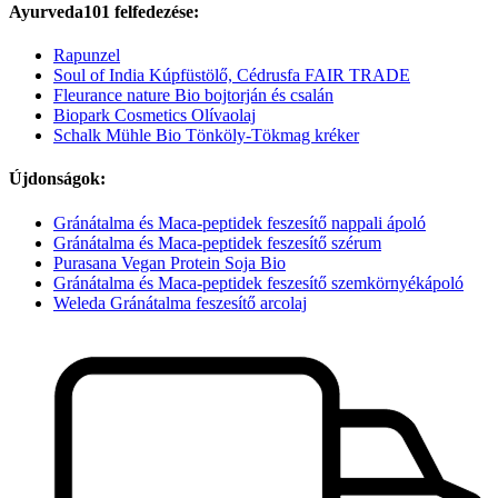
Ayurveda101 felfedezése:
Rapunzel
Soul of India Kúpfüstölő, Cédrusfa FAIR TRADE
Fleurance nature Bio bojtorján és csalán
Biopark Cosmetics Olívaolaj
Schalk Mühle Bio Tönköly-Tökmag kréker
Újdonságok:
Gránátalma és Maca-peptidek feszesítő nappali ápoló
Gránátalma és Maca-peptidek feszesítő szérum
Purasana Vegan Protein Soja Bio
Gránátalma és Maca-peptidek feszesítő szemkörnyékápoló
Weleda Gránátalma feszesítő arcolaj