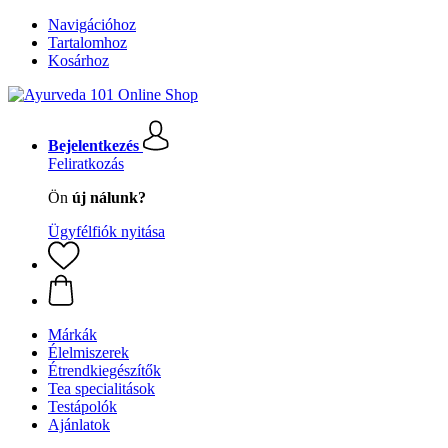
Navigációhoz
Tartalomhoz
Kosárhoz
Bejelentkezés
Feliratkozás
Ön
új nálunk?
Ügyfélfiók nyitása
Márkák
Élelmiszerek
Étrendkiegészítők
Tea specialitások
Testápolók
Ajánlatok