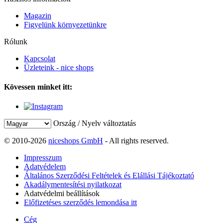
Magazin
Figyelünk környezetünkre
Rólunk
Kapcsolat
Üzleteink - nice shops
Kövessen minket itt:
Ország / Nyelv változtatás
© 2010-2026
niceshops GmbH
- All rights reserved.
Impresszum
Adatvédelem
Általános Szerződési Feltételek és Elállási Tájékoztató
Akadálymentesítési nyilatkozat
Adatvédelmi beállítások
Előfizetéses szerződés lemondása itt
Cég