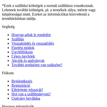
*Ezek a szállítási költségek a normál szállításra vonatkoznak.
Lehetnek további költségek, pl. a termékek súlya, mérete vagy
tulajdonságai miatt. Ezeket az információkat közvetlenül a
termékleírásban találja.
Segítség
Hogyan adjak le rendelést
Szállítás
Visszaküldés és visszatérítés
Fizetési módok
Ügyfélfiókom
Céges ügyfelek
Akciók és utalványok
További segítségre van szüksége?
Fiókom
Bejelentkezés
Regisztráció
Elfelejtette jelszavát?
Hol van a szállítmányom?
Utalvány beváltása
Hasznos információk