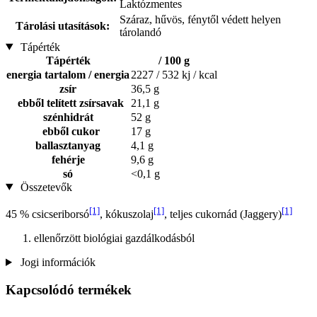
Laktózmentes
Száraz, hűvös, fénytől védett helyen
Tárolási utasítások:
tárolandó
Tápérték
Tápérték
/ 100 g
energia tartalom / energia
2227 / 532 kj / kcal
zsír
36,5 g
ebből telített zsírsavak
21,1 g
szénhidrát
52 g
ebből cukor
17 g
ballasztanyag
4,1 g
fehérje
9,6 g
só
<0,1 g
Összetevők
[1]
[1]
[1]
45 % csicseriborsó
, kókuszolaj
, teljes cukornád (Jaggery)
ellenőrzött biológiai gazdálkodásból
Jogi információk
Kapcsolódó termékek