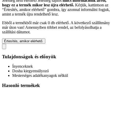
Jelenleg nem elérhető
Jelenleg sajnos
nincs információnk arról,
hogy ez a termék mikor lesz újra elérhető.
Kérjük, kattintson az
“Értesítés, amikor elérhető” gombra, így azonnal informálni fogjuk,
amint a termék újra rendelhető lesz.
Ebből a termékből már csak 0 db elérhető. A következő szállítmány
már úton van! Amennyiben többet rendel, az befolyásolhatja a
szállítási dátumot.
Értesítés, amikor elérhető.
Tulajdonságok és előnyök
Ínyenceknek
Dosha kiegyensúlyozó
Mesterséges adalékanyagok nélkül
Hasonló termékek