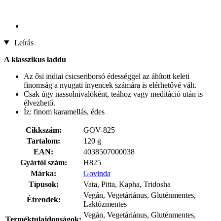
Leírás
A klasszikus laddu
Az ősi indiai csicseriborsó édességgel az áhított keleti
finomság a nyugati ínyencek számára is elérhetővé vált.
Csak úgy nassolnivalóként, teához vagy meditáció után is
élvezhető.
Íz: finom karamellás, édes
Cikkszám:
GOV-825
Tartalom:
120 g
EAN:
4038507000038
Gyártói szám:
H825
Márka:
Govinda
Típusok:
Vata, Pitta, Kapha, Tridosha
Vegán, Vegetáriánus, Gluténmentes,
Étrendek:
Laktózmentes
Vegán, Vegetáriánus, Gluténmentes,
Terméktulajdonságok: