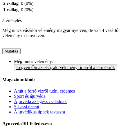
2 csillag
0
(0%)
1 csillag
0
(0%)
5
értékelés
Még nincs vásárlói vélemény magyar nyelven, de van 4 vásárlói
vélemény más nyelven.
Mutatás
Még nincs vélemény.
Legyen Ön az első, aki véleményt ír erről a termékről.
Magazinunkból:
Amit a forró vízről tudni érdemes
Sport és ájurvéda
Ájurvéda az egész családnak
5 Lassi recept
Ájurvédikus tippek tavaszra
Ayurveda101 felfedezése: