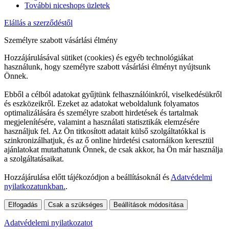
További niceshops üzletek
Elállás a szerződéstől
Személyre szabott vásárlási élmény
Hozzájárulásával sütiket (cookies) és egyéb technológiákat
használunk, hogy személyre szabott vásárlási élményt nyújtsunk
Önnek.
Ebből a célból adatokat gyűjtünk felhasználóinkról, viselkedésükről
és eszközeikről. Ezeket az adatokat weboldalunk folyamatos
optimalizálására és személyre szabott hirdetések és tartalmak
megjelenítésére, valamint a használati statisztikák elemzésére
használjuk fel. Az Ön titkosított adatait külső szolgáltatókkal is
szinkronizálhatjuk, és az ő online hirdetési csatornáikon keresztül
ajánlatokat mutathatunk Önnek, de csak akkor, ha Ön már használja
a szolgáltatásaikat.
Hozzájárulása előtt tájékozódjon a beállításoknál és
Adatvédelmi
nyilatkozatunkban.
.
Elfogadás
Csak a szükséges
Beállítások módosítása
Adatvédelemi nyilatkozatot