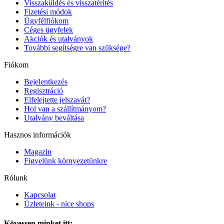
Visszaküldés és visszatérítés
Fizetési módok
Ügyfélfiókom
Céges ügyfelek
Akciók és utalványok
További segítségre van szüksége?
Fiókom
Bejelentkezés
Regisztráció
Elfelejtette jelszavát?
Hol van a szállítmányom?
Utalvány beváltása
Hasznos információk
Magazin
Figyelünk környezetünkre
Rólunk
Kapcsolat
Üzleteink - nice shops
Kövessen minket itt: