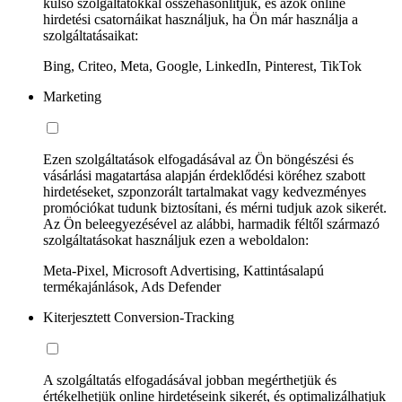
külső szolgáltatókkal összehasonlítjuk, és azok online
hirdetési csatornáikat használjuk, ha Ön már használja a
szolgáltatásaikat:
Bing, Criteo, Meta, Google, LinkedIn, Pinterest, TikTok
Marketing
Ezen szolgáltatások elfogadásával az Ön böngészési és
vásárlási magatartása alapján érdeklődési köréhez szabott
hirdetéseket, szponzorált tartalmakat vagy kedvezményes
promóciókat tudunk biztosítani, és mérni tudjuk azok sikerét.
Az Ön beleegyezésével az alábbi, harmadik féltől származó
szolgáltatásokat használjuk ezen a weboldalon:
Meta-Pixel, Microsoft Advertising, Kattintásalapú
termékajánlások, Ads Defender
Kiterjesztett Conversion-Tracking
A szolgáltatás elfogadásával jobban megérthetjük és
értékelhetjük online hirdetéseink sikerét, és optimalizálhatjuk