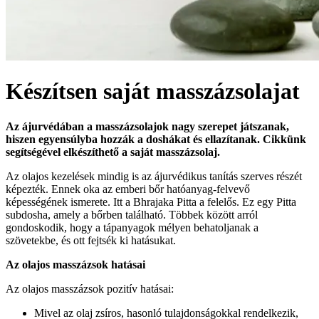
Készítsen saját masszázsolajat
Az ájurvédában a masszázsolajok nagy szerepet játszanak,
hiszen egyensúlyba hozzák a doshákat és ellazítanak. Cikkünk
segítségével elkészíthető a saját masszázsolaj.
Az olajos kezelések mindig is az ájurvédikus tanítás szerves részét
képezték. Ennek oka az emberi bőr hatóanyag-felvevő
képességének ismerete. Itt a Bhrajaka Pitta a felelős. Ez egy Pitta
subdosha, amely a bőrben található. Többek között arról
gondoskodik, hogy a tápanyagok mélyen behatoljanak a
szövetekbe, és ott fejtsék ki hatásukat.
Az olajos masszázsok hatásai
Az olajos masszázsok pozitív hatásai:
Mivel az olaj zsíros, hasonló tulajdonságokkal rendelkezik,