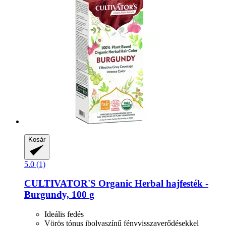
Kosár
5.0 (1)
CULTIVATOR'S
Organic Herbal hajfesték -​
Burgundy, 100 g
Ideális fedés
Vörös tónus ibolyaszínű fényvisszaverődésekkel