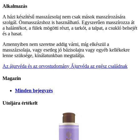
Alkalmazás
A házi készítésű masszázsolaj nem csak mások masszírozására
szolgál. Önmasszázshoz is használható. Egyszerűen masszírozza át
a halántékot, a fülek mögötti részt, a tarkót, a talpat, a csukló belsejét
és a hasat.
Amennyiben nem szeretne addig várni, míg elkészül a
masszázsolaja, vagy esetleg jó bázisolajra vagy egyéb kellékekre
lenne szüksége, kínálatunkban megtalálja.
Az ájurvéda és az orvostudomány
Ájurvéda az egész családnak
Magazin
Minden bejegyzés
Utoljára értékelt