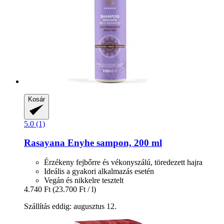
Kosár
5.0 (1)
Rasayana
Enyhe sampon, 200 ml
Érzékeny fejbőrre és vékonyszálú, töredezett hajra
Ideális a gyakori alkalmazás esetén
Vegán és nikkelre tesztelt
4.740 Ft
(23.700 Ft / l)
Szállítás eddig: augusztus 12.