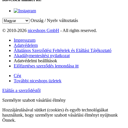
Ország / Nyelv változtatás
© 2010-2026
niceshops GmbH
- All rights reserved.
Impresszum
Adatvédelem
Általános Szerződési Feltételek és Elállási Tájékoztató
Akadálymentesítési nyilatkozat
Adatvédelmi beállítások
Előfizetéses szerződés lemondása itt
Cég
További niceshops üzletek
Elállás a szerződéstől
Személyre szabott vásárlási élmény
Hozzájárulásával sütiket (cookies) és egyéb technológiákat
használunk, hogy személyre szabott vásárlási élményt nyújtsunk
Önnek.