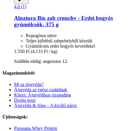
4.0 (1)
Alnatura
Bio zab crunchy -​ Erdei bogyós
gyümölcsök, 375 g
Ropogósra sütve
Teljes kiőrlésű zabpehelyből készült
Gyümölcsös erdei bogyós keverékkel
1.550 Ft
(4.133 Ft / kg)
Szállítás eddig: augusztus 12.
Magazinunkból:
Mi az ájurvéda?
Ájurvéda az egész családnak
Kheer: Ájurvédikus rizspuding
Dosha teszt
Ájurvéda & Jóga – A kiváló páros
Újdonságok:
Purasana Whey Protein