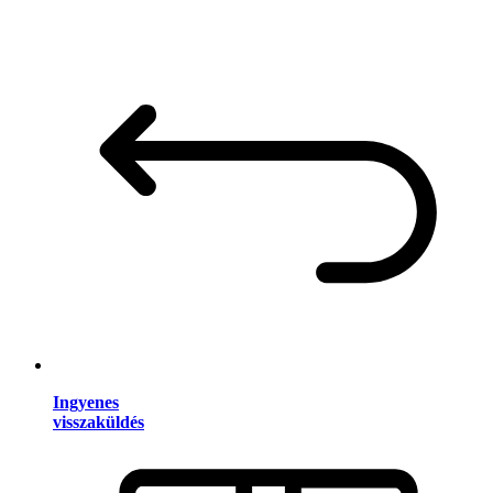
Ingyenes
visszaküldés