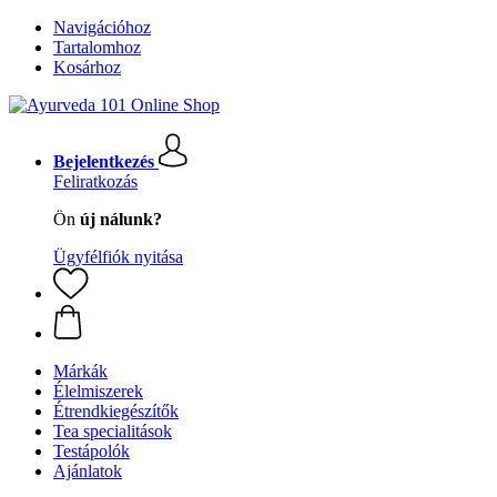
Navigációhoz
Tartalomhoz
Kosárhoz
Bejelentkezés
Feliratkozás
Ön
új nálunk?
Ügyfélfiók nyitása
Márkák
Élelmiszerek
Étrendkiegészítők
Tea specialitások
Testápolók
Ajánlatok