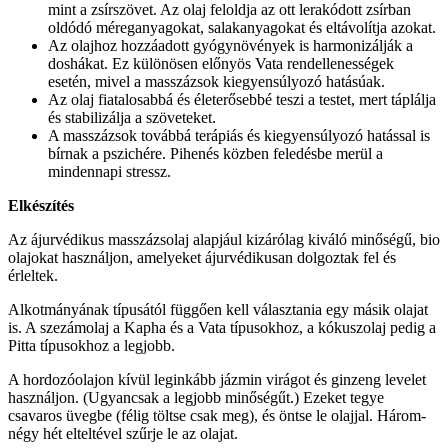
mint a zsírszövet. Az olaj feloldja az ott lerakódott zsírban
oldódó méreganyagokat, salakanyagokat és eltávolítja azokat.
Az olajhoz hozzáadott gyógynövények is harmonizálják a
doshákat. Ez különösen előnyös Vata rendellenességek
esetén, mivel a masszázsok kiegyensúlyozó hatásúak.
Az olaj fiatalosabbá és életerősebbé teszi a testet, mert táplálja
és stabilizálja a szöveteket.
A masszázsok továbbá terápiás és kiegyensúlyozó hatással is
bírnak a pszichére. Pihenés közben feledésbe merül a
mindennapi stressz.
Elkészítés
Az ájurvédikus masszázsolaj alapjául kizárólag kiváló minőségű, bio
olajokat használjon, amelyeket ájurvédikusan dolgoztak fel és
érleltek.
Alkotmányának típusától függően kell választania egy másik olajat
is. A szezámolaj a Kapha és a Vata típusokhoz, a kókuszolaj pedig a
Pitta típusokhoz a legjobb.
A hordozóolajon kívül leginkább jázmin virágot és ginzeng levelet
használjon. (Ugyancsak a legjobb minőségűt.) Ezeket tegye
csavaros üvegbe (félig töltse csak meg), és öntse le olajjal. Három-
négy hét elteltével szűrje le az olajat.