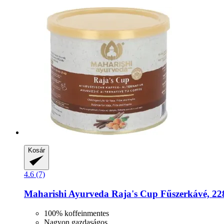
Kosár
4.6 (7)
Maharishi Ayurveda
Raja's Cup Fűszerkávé, 22
100% koffeinmentes
Nagyon gazdaságos