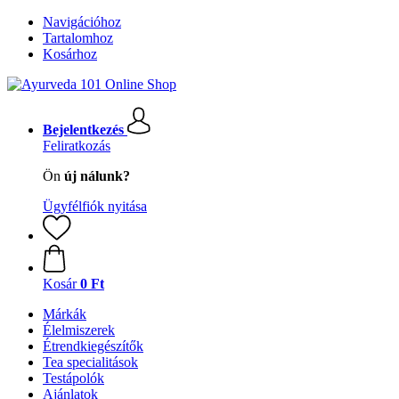
Navigációhoz
Tartalomhoz
Kosárhoz
Bejelentkezés
Feliratkozás
Ön
új nálunk?
Ügyfélfiók nyitása
Kosár
0 Ft
Márkák
Élelmiszerek
Étrendkiegészítők
Tea specialitások
Testápolók
Ajánlatok