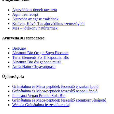
Ájurvédikus tippek tavaszra
Agni-Tea recept
Ájurvéda az egész családnak
Koffein, Kávé, Tea ájurvédikus szemszögből
Méz – jótékony natúrtermék
Ayurveda101 felfedezése:
BioKing
Alnatura Bio Origin Sugo Piccante
Terra Elements Fo-Ti kapszula, Bio
Alnatura Bio ősi gabona müzli
Amla Natur Chyavanprash
Újdonságok:
Gránátalma és Maca-peptidek feszesítő éjszakai ápoló
Gránátalma és Maca-peptidek feszesítő nappali ápoló
Purasana Vegan Protein Soja Bio
Gránátalma és Maca-peptidek feszesítő szemkörnyékápoló
Weleda Gránátalma feszesítő arcolaj