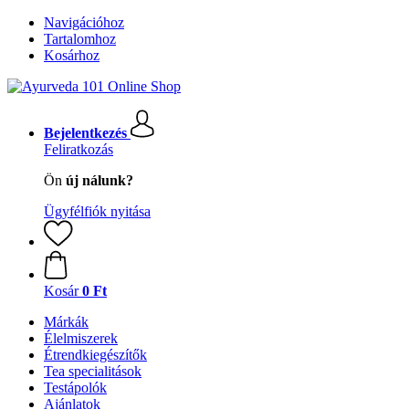
Navigációhoz
Tartalomhoz
Kosárhoz
Bejelentkezés
Feliratkozás
Ön
új nálunk?
Ügyfélfiók nyitása
Kosár
0 Ft
Márkák
Élelmiszerek
Étrendkiegészítők
Tea specialitások
Testápolók
Ajánlatok