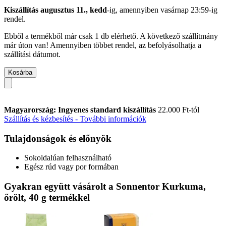
Kiszállítás augusztus 11., kedd
-ig, amennyiben
vasárnap 23:59-ig
rendel.
Ebből a termékből már csak 1 db elérhető. A következő szállítmány
már úton van! Amennyiben többet rendel, az befolyásolhatja a
szállítási dátumot.
Kosárba
Magyarország: Ingyenes standard kiszállítás
22.000 Ft-tól
Szállítás és kézbesítés - További információk
Tulajdonságok és előnyök
Sokoldalúan felhasználható
Egész rúd vagy por formában
Gyakran együtt vásárolt a Sonnentor Kurkuma,
őrölt, 40 g termékkel