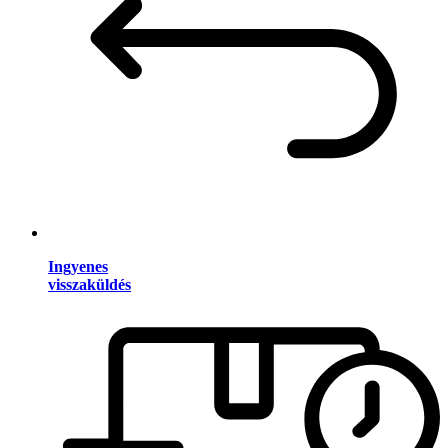
Ingyenes
visszaküldés