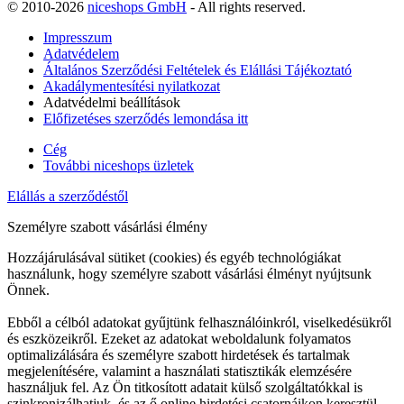
© 2010-2026
niceshops GmbH
- All rights reserved.
Impresszum
Adatvédelem
Általános Szerződési Feltételek és Elállási Tájékoztató
Akadálymentesítési nyilatkozat
Adatvédelmi beállítások
Előfizetéses szerződés lemondása itt
Cég
További niceshops üzletek
Elállás a szerződéstől
Személyre szabott vásárlási élmény
Hozzájárulásával sütiket (cookies) és egyéb technológiákat
használunk, hogy személyre szabott vásárlási élményt nyújtsunk
Önnek.
Ebből a célból adatokat gyűjtünk felhasználóinkról, viselkedésükről
és eszközeikről. Ezeket az adatokat weboldalunk folyamatos
optimalizálására és személyre szabott hirdetések és tartalmak
megjelenítésére, valamint a használati statisztikák elemzésére
használjuk fel. Az Ön titkosított adatait külső szolgáltatókkal is
szinkronizálhatjuk, és az ő online hirdetési csatornáikon keresztül