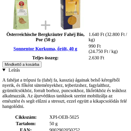
Österreichische Bergkräuter Fahéj Bio,
1.640 Ft
(32.800 Ft /
Por (50 g)
kg)
990 Ft
Sonnentor Kurkuma, őrölt, 40 g
(24.750 Ft / kg)
Teljes összeg:
2.630 Ft
Mindkettő a kosárba
Leírás
A fahéjat a trópusi fa (fahéj fa, kasszia) ágainak belső kéregéből
nyerik, és főként süteményekhez, tejberizshez, fagylalthoz,
gyümölcsökhöz, forralt borhoz, puncsokhoz, likőrökhöz és teákhoz
alkalmazzák. Az ájurvédikus tanítások szerint mobilizálja az
emésztést és segít elűzni a stresszt, ezzel együtt a kikapcsolódás felé
hangolódni.
Cikkszám:
XPI-OEB-5025
Tartalom:
50 g
EAN:
9002902050252