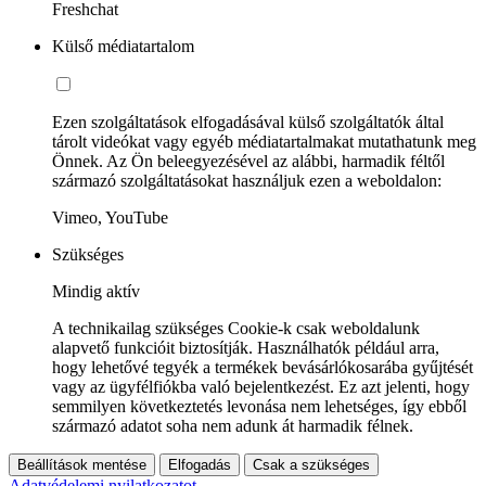
Freshchat
Külső médiatartalom
Ezen szolgáltatások elfogadásával külső szolgáltatók által
tárolt videókat vagy egyéb médiatartalmakat mutathatunk meg
Önnek. Az Ön beleegyezésével az alábbi, harmadik féltől
származó szolgáltatásokat használjuk ezen a weboldalon:
Vimeo, YouTube
Szükséges
Mindig aktív
A technikailag szükséges Cookie-k csak weboldalunk
alapvető funkcióit biztosítják. Használhatók például arra,
hogy lehetővé tegyék a termékek bevásárlókosarába gyűjtését
vagy az ügyfélfiókba való bejelentkezést. Ez azt jelenti, hogy
semmilyen következtetés levonása nem lehetséges, így ebből
származó adatot soha nem adunk át harmadik félnek.
Beállítások mentése
Elfogadás
Csak a szükséges
Adatvédelemi nyilatkozatot