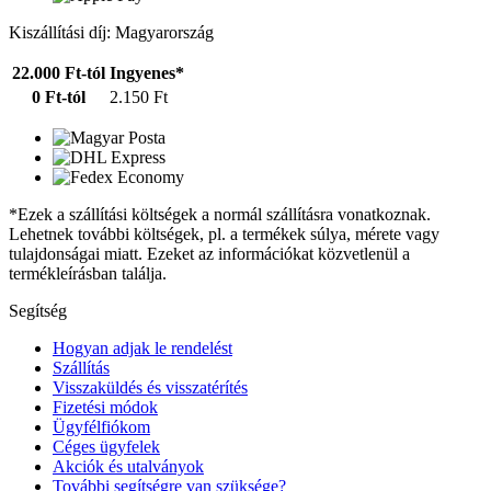
Kiszállítási díj: Magyarország
22.000 Ft-tól
Ingyenes*
0 Ft-tól
2.150 Ft
*Ezek a szállítási költségek a normál szállításra vonatkoznak.
Lehetnek további költségek, pl. a termékek súlya, mérete vagy
tulajdonságai miatt. Ezeket az információkat közvetlenül a
termékleírásban találja.
Segítség
Hogyan adjak le rendelést
Szállítás
Visszaküldés és visszatérítés
Fizetési módok
Ügyfélfiókom
Céges ügyfelek
Akciók és utalványok
További segítségre van szüksége?