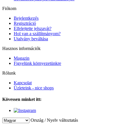
Fiókom
Bejelentkezés
Regisztráció
Elfelejtette jelszavát?
Hol van a szállítmányom?
Utalvány beváltása
Hasznos információk
Magazin
Figyelünk környezetünkre
Rólunk
Kapcsolat
Üzleteink - nice shops
Kövessen minket itt:
Ország / Nyelv változtatás