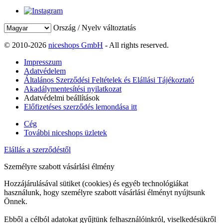
Ország / Nyelv változtatás
© 2010-2026
niceshops GmbH
- All rights reserved.
Impresszum
Adatvédelem
Általános Szerződési Feltételek és Elállási Tájékoztató
Akadálymentesítési nyilatkozat
Adatvédelmi beállítások
Előfizetéses szerződés lemondása itt
Cég
További niceshops üzletek
Elállás a szerződéstől
Személyre szabott vásárlási élmény
Hozzájárulásával sütiket (cookies) és egyéb technológiákat
használunk, hogy személyre szabott vásárlási élményt nyújtsunk
Önnek.
Ebből a célból adatokat gyűjtünk felhasználóinkról, viselkedésükről