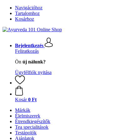
Navigációhoz
Tartalomhoz
Kosárhoz
Bejelentkezés
Feliratkozás
Ön
új nálunk?
Ügyfélfiók nyitása
Kosár
0 Ft
Márkák
Élelmiszerek
Étrendkiegészítők
Tea specialitások
Testápolók
Ajánlatok