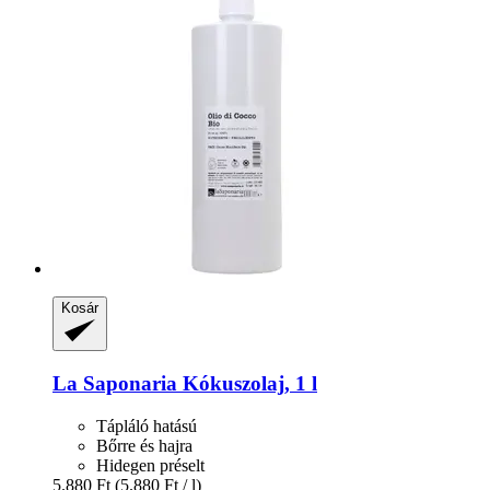
Kosár
La Saponaria
Kókuszolaj, 1 l
Tápláló hatású
Bőrre és hajra
Hidegen préselt
5.880 Ft
(5.880 Ft / l)