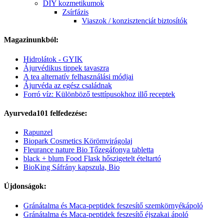
DIY kozmetikumok
Zsírfázis
Viaszok / konzisztenciát biztosítók
Magazinunkból:
Hidrolátok - GYIK
Ájurvédikus tippek tavaszra
A tea alternatív felhasználási módjai
Ájurvéda az egész családnak
Forró víz: Különböző testtípusokhoz illő receptek
Ayurveda101 felfedezése:
Rapunzel
Biopark Cosmetics Körömvirágolaj
Fleurance nature Bio Tőzegáfonya tabletta
black + blum Food Flask hőszigetelt ételtartó
BioKing Sáfrány kapszula, Bio
Újdonságok:
Gránátalma és Maca-peptidek feszesítő szemkörnyékápoló
Gránátalma és Maca-peptidek feszesítő éjszakai ápoló