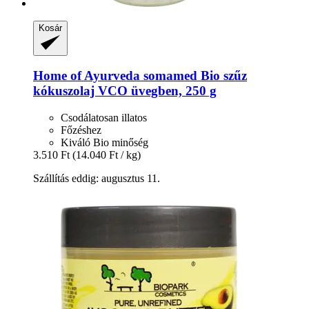
Kosár
Home of Ayurveda somamed
Bio szűz
kókuszolaj VCO üvegben, 250 g
Csodálatosan illatos
Főzéshez
Kiváló Bio minőség
3.510 Ft
(14.040 Ft / kg)
Szállítás eddig: augusztus 11.