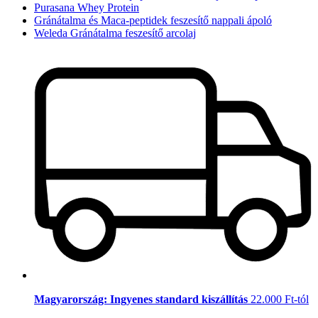
Purasana Whey Protein
Gránátalma és Maca-peptidek feszesítő nappali ápoló
Weleda Gránátalma feszesítő arcolaj
Magyarország: Ingyenes standard kiszállítás
22.000 Ft-tól