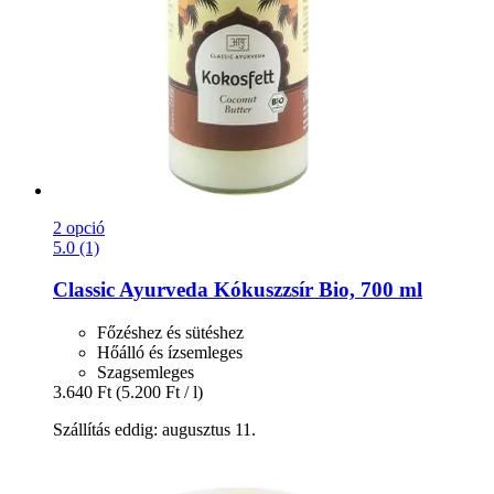
2 opció
5.0 (1)
Classic Ayurveda
Kókuszzsír Bio, 700 ml
Főzéshez és sütéshez
Hőálló és ízsemleges
Szagsemleges
3.640 Ft
(5.200 Ft / l)
Szállítás eddig: augusztus 11.