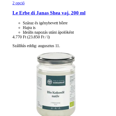
2 opció
Le Erbe di Janas
Shea vaj, 200 ml
Száraz és igénybevett bőrre
Hajra is
Ideális napozás utáni ápolóként
4.770 Ft
(23.850 Ft / l)
Szállítás eddig: augusztus 11.