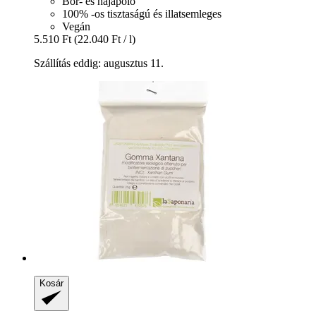
Bőr- és hajápoló
100% -os tisztaságú és illatsemleges
Vegán
5.510 Ft
(22.040 Ft / l)
Szállítás eddig: augusztus 11.
Kosár