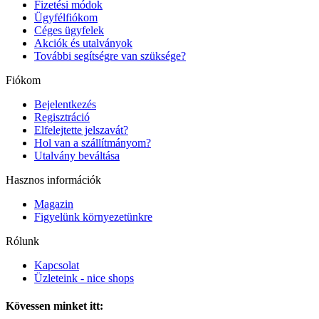
Fizetési módok
Ügyfélfiókom
Céges ügyfelek
Akciók és utalványok
További segítségre van szüksége?
Fiókom
Bejelentkezés
Regisztráció
Elfelejtette jelszavát?
Hol van a szállítmányom?
Utalvány beváltása
Hasznos információk
Magazin
Figyelünk környezetünkre
Rólunk
Kapcsolat
Üzleteink - nice shops
Kövessen minket itt: