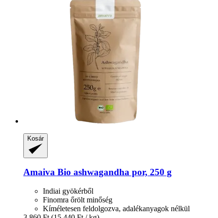
Kosár
Amaiva
Bio ashwagandha por, 250 g
Indiai gyökérből
Finomra őrölt minőség
Kíméletesen feldolgozva, adalékanyagok nélkül
3.860 Ft
(15.440 Ft / kg)