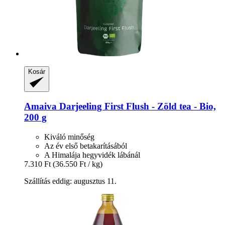
Kosár
Amaiva
Darjeeling First Flush -​ Zöld tea -​ Bio,
200 g
Kiváló minőség
Az év első betakarításából
A Himalája hegyvidék lábánál
7.310 Ft
(36.550 Ft / kg)
Szállítás eddig: augusztus 11.