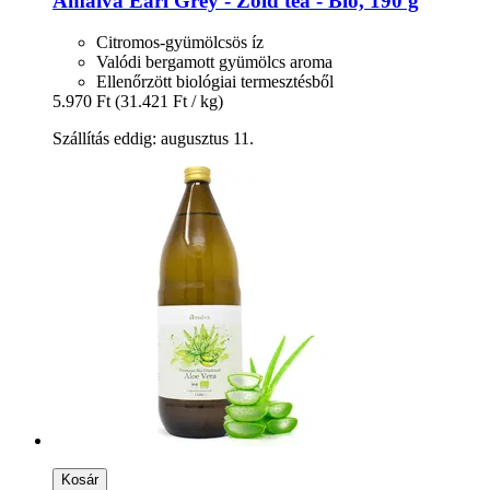
Amaiva
Earl Grey -​ Zöld tea -​ Bio, 190 g
Citromos-gyümölcsös íz
Valódi bergamott gyümölcs aroma
Ellenőrzött biológiai termesztésből
5.970 Ft
(31.421 Ft / kg)
Szállítás eddig: augusztus 11.
Kosár