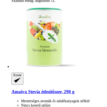
Szállítás eddig: augusztus 11.
Kosár
Amaiva
Stevia édesítőszer, 290 g
Mesterséges aromák és adalékanyagok nélkül
Nincs keserű utóíze