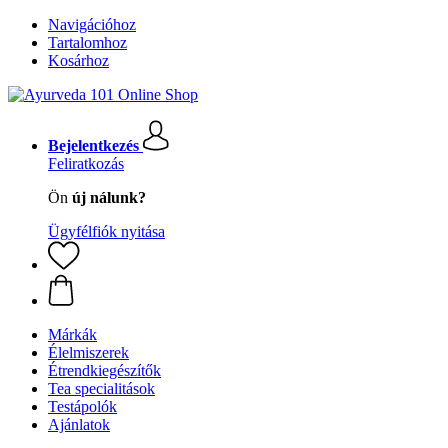
Navigációhoz
Tartalomhoz
Kosárhoz
Bejelentkezés
Feliratkozás
Ön
új nálunk?
Ügyfélfiók nyitása
Márkák
Élelmiszerek
Étrendkiegészítők
Tea specialitások
Testápolók
Ajánlatok