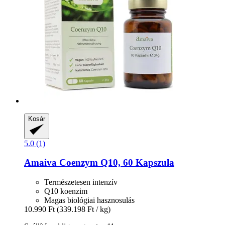
Kosár
5.0 (1)
Amaiva
Coenzym Q10, 60 Kapszula
Természetesen intenzív
Q10 koenzim
Magas biológiai hasznosulás
10.990 Ft
(339.198 Ft / kg)