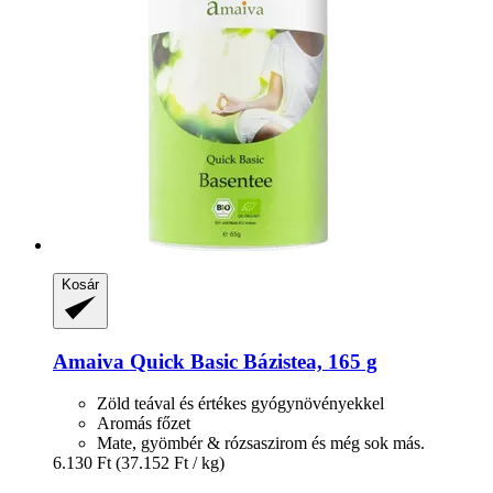
Kosár
Amaiva
Quick Basic Bázistea, 165 g
Zöld teával és értékes gyógynövényekkel
Aromás főzet
Mate, gyömbér & rózsaszirom és még sok más.
6.130 Ft
(37.152 Ft / kg)