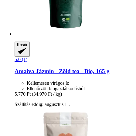
Kosár
5.0 (1)
Amaiva
Jázmin -​ Zöld tea -​ Bio, 165 g
Kellemesen virágos íz
Ellenőrzött biogazdálkodásból
5.770 Ft
(34.970 Ft / kg)
Szállítás eddig: augusztus 11.