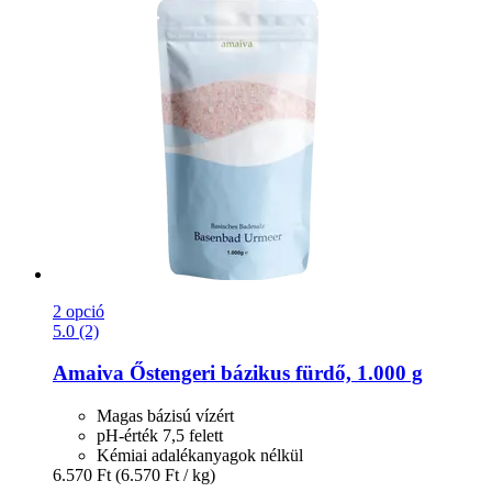
2 opció
5.0 (2)
Amaiva
Őstengeri bázikus fürdő, 1.000 g
Magas bázisú vízért
pH-érték 7,5 felett
Kémiai adalékanyagok nélkül
6.570 Ft
(6.570 Ft / kg)