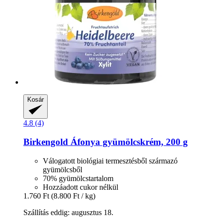
Kosár
4.8 (4)
Birkengold
Áfonya gyümölcskrém, 200 g
Válogatott biológiai termesztésből származó
gyümölcsből
70% gyümölcstartalom
Hozzáadott cukor nélkül
1.760 Ft
(8.800 Ft / kg)
Szállítás eddig: augusztus 18.