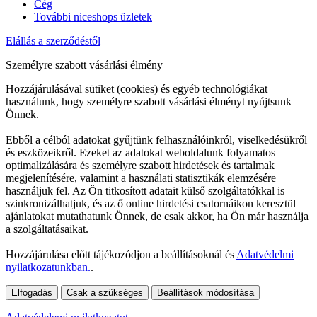
Cég
További niceshops üzletek
Elállás a szerződéstől
Személyre szabott vásárlási élmény
Hozzájárulásával sütiket (cookies) és egyéb technológiákat
használunk, hogy személyre szabott vásárlási élményt nyújtsunk
Önnek.
Ebből a célból adatokat gyűjtünk felhasználóinkról, viselkedésükről
és eszközeikről. Ezeket az adatokat weboldalunk folyamatos
optimalizálására és személyre szabott hirdetések és tartalmak
megjelenítésére, valamint a használati statisztikák elemzésére
használjuk fel. Az Ön titkosított adatait külső szolgáltatókkal is
szinkronizálhatjuk, és az ő online hirdetési csatornáikon keresztül
ajánlatokat mutathatunk Önnek, de csak akkor, ha Ön már használja
a szolgáltatásaikat.
Hozzájárulása előtt tájékozódjon a beállításoknál és
Adatvédelmi
nyilatkozatunkban.
.
Elfogadás
Csak a szükséges
Beállítások módosítása