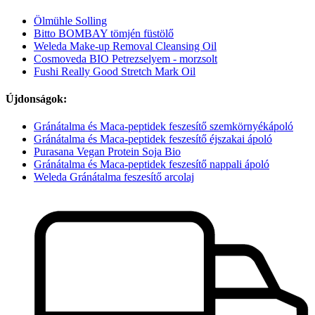
Ölmühle Solling
Bitto BOMBAY tömjén füstölő
Weleda Make-up Removal Cleansing Oil
Cosmoveda BIO Petrezselyem - morzsolt
Fushi Really Good Stretch Mark Oil
Újdonságok:
Gránátalma és Maca-peptidek feszesítő szemkörnyékápoló
Gránátalma és Maca-peptidek feszesítő éjszakai ápoló
Purasana Vegan Protein Soja Bio
Gránátalma és Maca-peptidek feszesítő nappali ápoló
Weleda Gránátalma feszesítő arcolaj