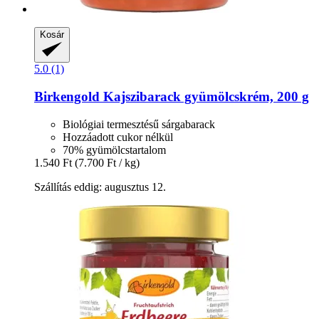
Kosár
5.0 (1)
Birkengold
Kajszibarack gyümölcskrém, 200 g
Biológiai termesztésű sárgabarack
Hozzáadott cukor nélkül
70% gyümölcstartalom
1.540 Ft
(7.700 Ft / kg)
Szállítás eddig: augusztus 12.