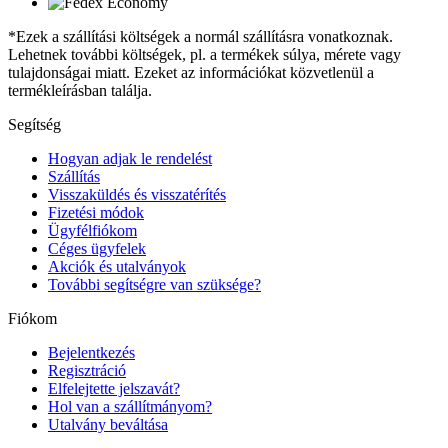
*Ezek a szállítási költségek a normál szállításra vonatkoznak.
Lehetnek további költségek, pl. a termékek súlya, mérete vagy
tulajdonságai miatt. Ezeket az információkat közvetlenül a
termékleírásban találja.
Segítség
Hogyan adjak le rendelést
Szállítás
Visszaküldés és visszatérítés
Fizetési módok
Ügyfélfiókom
Céges ügyfelek
Akciók és utalványok
További segítségre van szüksége?
Fiókom
Bejelentkezés
Regisztráció
Elfelejtette jelszavát?
Hol van a szállítmányom?
Utalvány beváltása