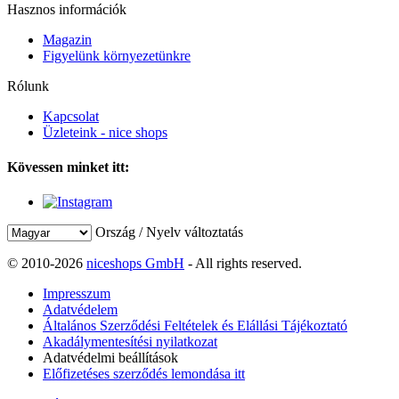
Hasznos információk
Magazin
Figyelünk környezetünkre
Rólunk
Kapcsolat
Üzleteink - nice shops
Kövessen minket itt:
Ország / Nyelv változtatás
© 2010-2026
niceshops GmbH
- All rights reserved.
Impresszum
Adatvédelem
Általános Szerződési Feltételek és Elállási Tájékoztató
Akadálymentesítési nyilatkozat
Adatvédelmi beállítások
Előfizetéses szerződés lemondása itt