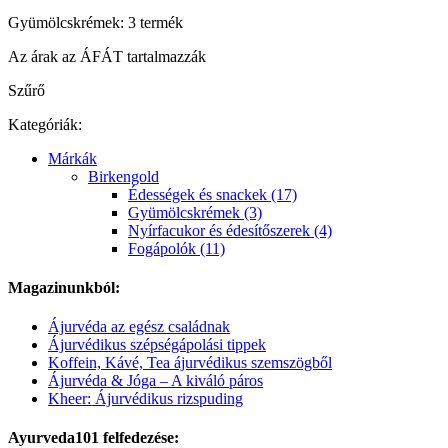
Gyümölcskrémek: 3 termék
Az árak az ÁFÁT tartalmazzák
Szűrő
Kategóriák:
Márkák
Birkengold
Édességek és snackek (17)
Gyümölcskrémek (3)
Nyírfacukor és édesítőszerek (4)
Fogápolók (11)
Magazinunkból:
Ájurvéda az egész családnak
Ájurvédikus szépségápolási tippek
Koffein, Kávé, Tea ájurvédikus szemszögből
Ájurvéda & Jóga – A kiváló páros
Kheer: Ájurvédikus rizspuding
Ayurveda101 felfedezése: