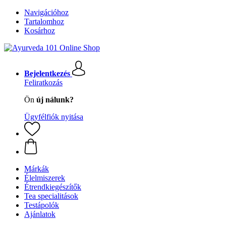
Navigációhoz
Tartalomhoz
Kosárhoz
Bejelentkezés
Feliratkozás
Ön
új nálunk?
Ügyfélfiók nyitása
Márkák
Élelmiszerek
Étrendkiegészítők
Tea specialitások
Testápolók
Ajánlatok