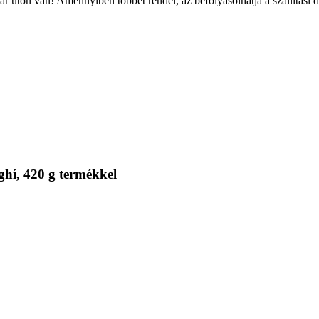
r úton van! Amennyiben többet rendel, az befolyásolhatja a szállítási 
ghí, 420 g termékkel