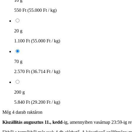
10 g
550 Ft
(55.000 Ft / kg)
20 g
1.100 Ft
(55.000 Ft / kg)
70 g
2.570 Ft
(36.714 Ft / kg)
200 g
5.840 Ft
(29.200 Ft / kg)
Még 4 darab raktáron
Kiszállítás augusztus 11., kedd
-ig, amennyiben
vasárnap 23:59-ig
re