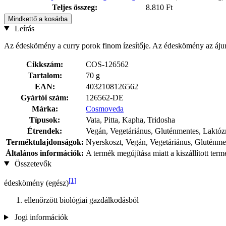
Teljes összeg:
8.810 Ft
Mindkettő a kosárba
Leírás
Az édeskömény a curry porok finom ízesítője. Az édeskömény az ájur
Cikkszám:
COS-126562
Tartalom:
70 g
EAN:
4032108126562
Gyártói szám:
126562-DE
Márka:
Cosmoveda
Típusok:
Vata, Pitta, Kapha, Tridosha
Étrendek:
Vegán, Vegetáriánus, Gluténmentes, Laktó
Terméktulajdonságok:
Nyerskoszt, Vegán, Vegetáriánus, Gluténme
Általános információk:
A termék megújítása miatt a kiszállított ter
Összetevők
[1]
édeskömény (egész)
ellenőrzött biológiai gazdálkodásból
Jogi információk