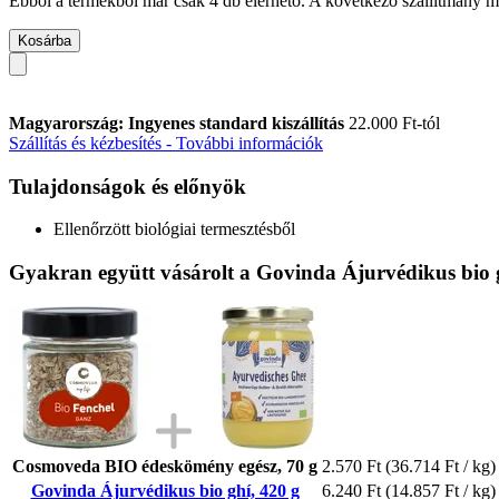
Ebből a termékből már csak 4 db elérhető. A következő szállítmány má
Kosárba
Magyarország: Ingyenes standard kiszállítás
22.000 Ft-tól
Szállítás és kézbesítés - További információk
Tulajdonságok és előnyök
Ellenőrzött biológiai termesztésből
Gyakran együtt vásárolt a Govinda Ájurvédikus bio 
Cosmoveda BIO édeskömény egész, 70 g
2.570 Ft
(36.714 Ft / kg)
Govinda Ájurvédikus bio ghí, 420 g
6.240 Ft
(14.857 Ft / kg)