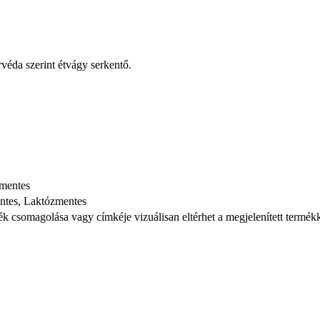
véda szerint étvágy serkentő.
zmentes
ntes, Laktózmentes
mék csomagolása vagy címkéje vizuálisan eltérhet a megjelenített termék