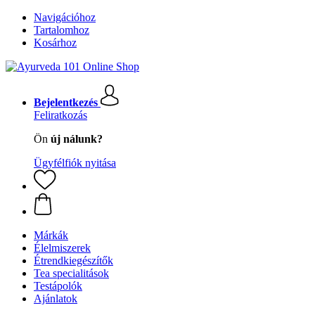
Navigációhoz
Tartalomhoz
Kosárhoz
Bejelentkezés
Feliratkozás
Ön
új nálunk?
Ügyfélfiók nyitása
Márkák
Élelmiszerek
Étrendkiegészítők
Tea specialitások
Testápolók
Ajánlatok