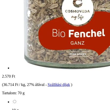
2.570 Ft
(
36.714 Ft / kg
, 27% áfával
-
Szállítási díjak
)
Tartalom:
70 g