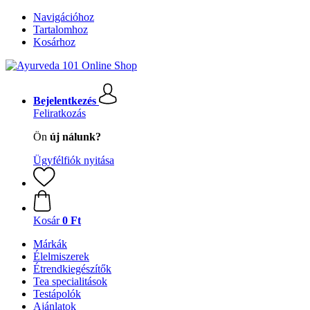
Navigációhoz
Tartalomhoz
Kosárhoz
Bejelentkezés
Feliratkozás
Ön
új nálunk?
Ügyfélfiók nyitása
Kosár
0 Ft
Márkák
Élelmiszerek
Étrendkiegészítők
Tea specialitások
Testápolók
Ajánlatok