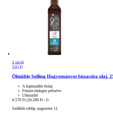
2 opció
5.0 (3)
Ölmühle Solling
Hagyományos búzacsíra olaj, 2
A legtisztább étolaj
Frissen hidegen préselve
Ultraszűrt
6.570 Ft
(26.280 Ft / l)
Szállítás eddig: augusztus 11.