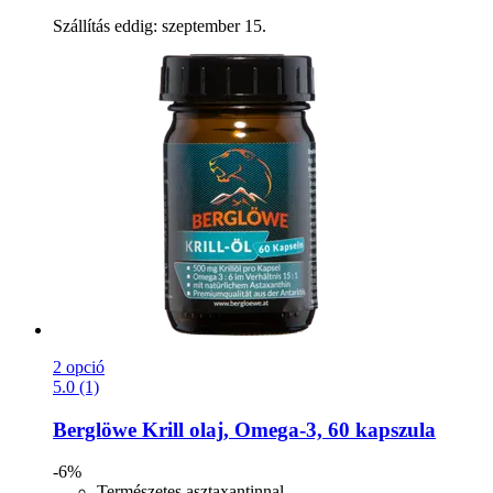
Szállítás eddig: szeptember 15.
2 opció
5.0 (1)
Berglöwe
Krill olaj, Omega-​3, 60 kapszula
-6%
Természetes asztaxantinnal