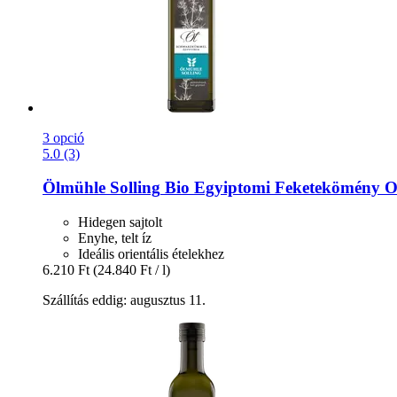
3 opció
5.0 (3)
Ölmühle Solling
Bio Egyiptomi Feketekömény Olaj
Hidegen sajtolt
Enyhe, telt íz
Ideális orientális ételekhez
6.210 Ft
(24.840 Ft / l)
Szállítás eddig: augusztus 11.