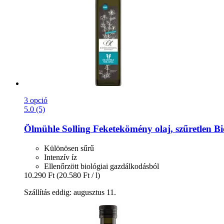
3 opció
5.0 (5)
Ölmühle Solling
Feketekömény olaj, szűretlen Bio
Különösen sűrű
Intenzív íz
Ellenőrzött biológiai gazdálkodásból
10.290 Ft
(20.580 Ft / l)
Szállítás eddig: augusztus 11.