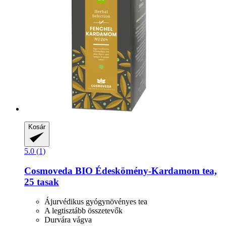
Kosár
5.0 (1)
Cosmoveda
BIO Édeskömény-​Kardamom tea,
25 tasak
Ájurvédikus gyógynövényes tea
A legtisztább összetevők
Durvára vágva