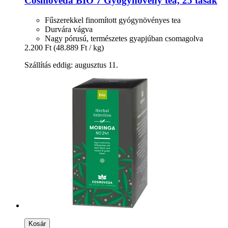
Cosmoveda
BIO 7 Gyógynövény tea, 25 tasak
Fűszerekkel finomított gyógynövényes tea
Durvára vágva
Nagy pórusú, természetes gyapjúban csomagolva
2.200 Ft
(48.889 Ft / kg)
Szállítás eddig: augusztus 11.
Kosár