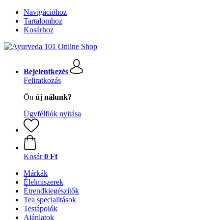
Navigációhoz
Tartalomhoz
Kosárhoz
Bejelentkezés
Feliratkozás
Ön
új nálunk?
Ügyfélfiók nyitása
Kosár
0 Ft
Márkák
Élelmiszerek
Étrendkiegészítők
Tea specialitások
Testápolók
Ajánlatok