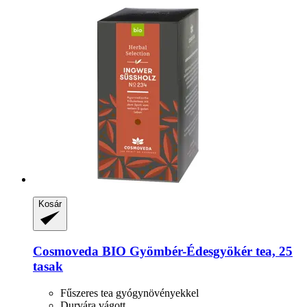
Kosár
Cosmoveda
BIO Gyömbér-​Édesgyökér tea, 25
tasak
Fűszeres tea gyógynövényekkel
Durvára vágott