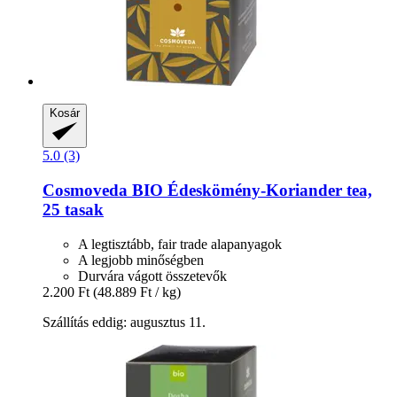
Kosár
5.0 (3)
Cosmoveda
BIO Édeskömény-​Koriander tea,
25 tasak
A legtisztább, fair trade alapanyagok
A legjobb minőségben
Durvára vágott összetevők
2.200 Ft
(48.889 Ft / kg)
Szállítás eddig: augusztus 11.