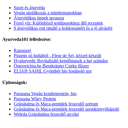
Sport és ájurvéda
Vegán táplálkozás a mindennapokban
Ájurvédikus tippek tavaszra
Forró víz: Különböző testtípusokhoz illő receptek
9 ájurvédikus esti rituálé a boldogságért és a jó alvásért
Ayurveda101 felfedezése:
Rapunzel
Piramis só Indiából - Fleur de Sel, kézzel készült
Hyalurvedic Revitalizáló kendőmaszk a haj számára
Österreichische Bergkräuter Csirke fűszer
ELIAH SAHIL Gyömbér bio fogápoló por
Újdonságok:
Purasana Vegán kenderprotein, bio
Purasana Whey Protein
Gránátalma és Maca-peptidek feszesítő szérum
Gránátalma és Maca-peptidek feszesítő szemkörnyékápoló
Weleda Gránátalma feszesítő arcolaj