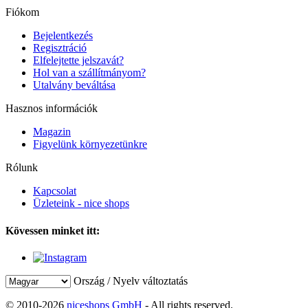
Fiókom
Bejelentkezés
Regisztráció
Elfelejtette jelszavát?
Hol van a szállítmányom?
Utalvány beváltása
Hasznos információk
Magazin
Figyelünk környezetünkre
Rólunk
Kapcsolat
Üzleteink - nice shops
Kövessen minket itt:
Ország / Nyelv változtatás
© 2010-2026
niceshops GmbH
- All rights reserved.