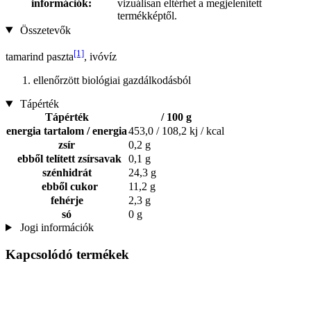
információk:
vizuálisan eltérhet a megjelenített
termékképtől.
Összetevők
[1]
tamarind paszta
, ivóvíz
ellenőrzött biológiai gazdálkodásból
Tápérték
Tápérték
/ 100 g
energia tartalom / energia
453,0 / 108,2 kj / kcal
zsír
0,2 g
ebből telített zsírsavak
0,1 g
szénhidrát
24,3 g
ebből cukor
11,2 g
fehérje
2,3 g
só
0 g
Jogi információk
Kapcsolódó termékek