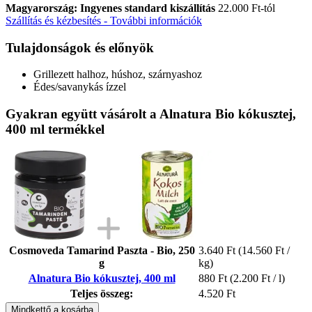
Magyarország: Ingyenes standard kiszállítás
22.000 Ft-tól
Szállítás és kézbesítés - További információk
Tulajdonságok és előnyök
Grillezett halhoz, húshoz, szárnyashoz
Édes/savanykás ízzel
Gyakran együtt vásárolt a Alnatura Bio kókusztej,
400 ml termékkel
Cosmoveda Tamarind Paszta - Bio, 250
3.640 Ft
(14.560 Ft /
g
kg)
Alnatura Bio kókusztej, 400 ml
880 Ft
(2.200 Ft / l)
Teljes összeg:
4.520 Ft
Mindkettő a kosárba