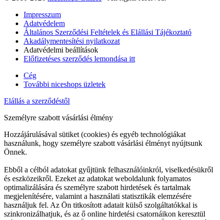
Impresszum
Adatvédelem
Általános Szerződési Feltételek és Elállási Tájékoztató
Akadálymentesítési nyilatkozat
Adatvédelmi beállítások
Előfizetéses szerződés lemondása itt
Cég
További niceshops üzletek
Elállás a szerződéstől
Személyre szabott vásárlási élmény
Hozzájárulásával sütiket (cookies) és egyéb technológiákat
használunk, hogy személyre szabott vásárlási élményt nyújtsunk
Önnek.
Ebből a célból adatokat gyűjtünk felhasználóinkról, viselkedésükről
és eszközeikről. Ezeket az adatokat weboldalunk folyamatos
optimalizálására és személyre szabott hirdetések és tartalmak
megjelenítésére, valamint a használati statisztikák elemzésére
használjuk fel. Az Ön titkosított adatait külső szolgáltatókkal is
szinkronizálhatjuk, és az ő online hirdetési csatornáikon keresztül