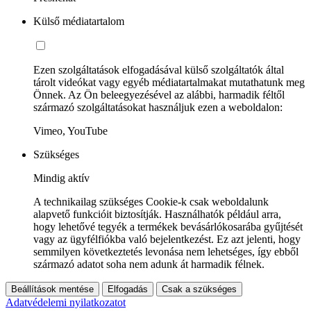
Külső médiatartalom
Ezen szolgáltatások elfogadásával külső szolgáltatók által
tárolt videókat vagy egyéb médiatartalmakat mutathatunk meg
Önnek. Az Ön beleegyezésével az alábbi, harmadik féltől
származó szolgáltatásokat használjuk ezen a weboldalon:
Vimeo, YouTube
Szükséges
Mindig aktív
A technikailag szükséges Cookie-k csak weboldalunk
alapvető funkcióit biztosítják. Használhatók például arra,
hogy lehetővé tegyék a termékek bevásárlókosarába gyűjtését
vagy az ügyfélfiókba való bejelentkezést. Ez azt jelenti, hogy
semmilyen következtetés levonása nem lehetséges, így ebből
származó adatot soha nem adunk át harmadik félnek.
Beállítások mentése
Elfogadás
Csak a szükséges
Adatvédelemi nyilatkozatot