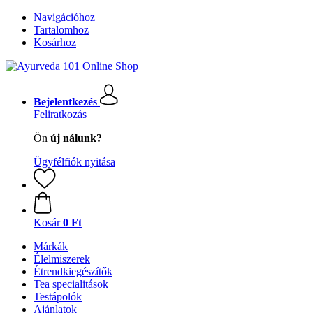
Navigációhoz
Tartalomhoz
Kosárhoz
Bejelentkezés
Feliratkozás
Ön
új nálunk?
Ügyfélfiók nyitása
Kosár
0 Ft
Márkák
Élelmiszerek
Étrendkiegészítők
Tea specialitások
Testápolók
Ajánlatok