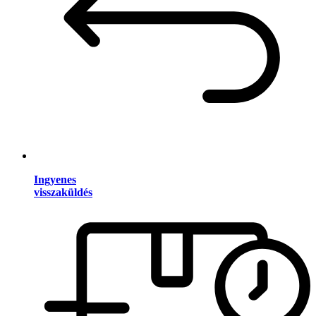
Ingyenes
visszaküldés