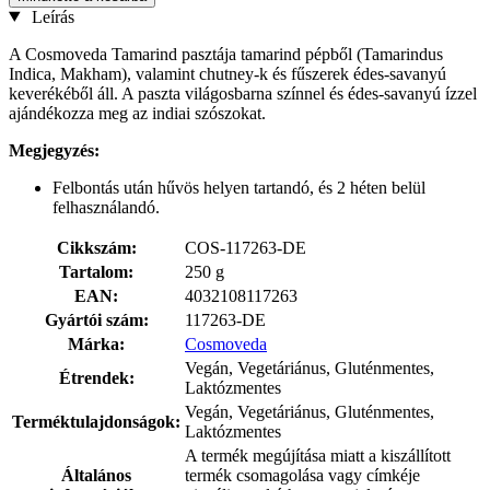
Leírás
A Cosmoveda Tamarind pasztája tamarind pépből (Tamarindus
Indica, Makham), valamint chutney-k és fűszerek édes-savanyú
keverékéből áll. A paszta világosbarna színnel és édes-savanyú ízzel
ajándékozza meg az indiai szószokat.
Megjegyzés:
Felbontás után hűvös helyen tartandó, és 2 héten belül
felhasználandó.
Cikkszám:
COS-117263-DE
Tartalom:
250 g
EAN:
4032108117263
Gyártói szám:
117263-DE
Márka:
Cosmoveda
Vegán, Vegetáriánus, Gluténmentes,
Étrendek:
Laktózmentes
Vegán, Vegetáriánus, Gluténmentes,
Terméktulajdonságok:
Laktózmentes
A termék megújítása miatt a kiszállított
Általános
termék csomagolása vagy címkéje