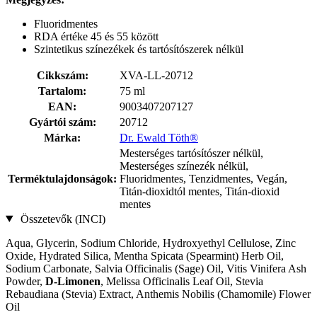
Fluoridmentes
RDA értéke 45 és 55 között
Szintetikus színezékek és tartósítószerek nélkül
Cikkszám:
XVA-LL-20712
Tartalom:
75 ml
EAN:
9003407207127
Gyártói szám:
20712
Márka:
Dr. Ewald Töth®
Mesterséges tartósítószer nélkül,
Mesterséges színezék nélkül,
Terméktulajdonságok:
Fluoridmentes, Tenzidmentes, Vegán,
Titán-dioxidtól mentes, Titán-dioxid
mentes
Összetevők (INCI)
Aqua, Glycerin, Sodium Chloride, Hydroxyethyl Cellulose, Zinc
Oxide, Hydrated Silica, Mentha Spicata (Spearmint) Herb Oil,
Sodium Carbonate, Salvia Officinalis (Sage) Oil, Vitis Vinifera Ash
Powder,
D-Limonen
, Melissa Officinalis Leaf Oil, Stevia
Rebaudiana (Stevia) Extract, Anthemis Nobilis (Chamomile) Flower
Oil