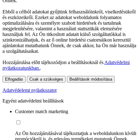
Önnek.
Ebből a célból adatokat gyűjtünk felhasználóinkról, viselkedésükről
és eszközeikről. Ezeket az adatokat weboldalunk folyamatos
optimalizálására és személyre szabott hirdetések és tartalmak
megjelenítésére, valamint a használati statisztikák elemzésére
használjuk fel. Az Ön titkosított adatait külső szolgáltatókkal is
szinkronizálhatjuk, és az ő online hirdetési csatornáikon keresztül
ajánlatokat mutathatunk Önnek, de csak akkor, ha Ön már használja
a szolgáltatásaikat.
Hozzájárulása előtt tájékozódjon a beállításoknál és
Adatvédelmi
nyilatkozatunkban.
.
Elfogadás
Csak a szükséges
Beállítások módosítása
Adatvédelemi nyilatkozatot
Egyéni adatvédelmi beállítások
Customer match marketing
Az Ön hozzájárulásával tájékoztatjuk a weboldalunkon kívüli
promóciókról is, és releváns termékeket mutatunk Önnek.