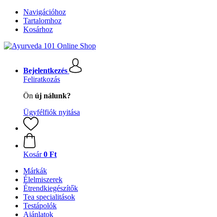
Navigációhoz
Tartalomhoz
Kosárhoz
Bejelentkezés
Feliratkozás
Ön
új nálunk?
Ügyfélfiók nyitása
Kosár
0 Ft
Márkák
Élelmiszerek
Étrendkiegészítők
Tea specialitások
Testápolók
Ajánlatok