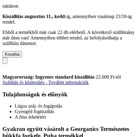
raktáron
Kiszállítás augusztus 11., kedd
-ig, amennyiben
vasárnap 23:59-ig
rendel.
Ebből a termékből már csak 22 db elérhető. A következő szállítmány
már úton van! Amennyiben többet rendel, az befolyásolhatja a
szállítási dátumot.
Kosárba
Magyarország: Ingyenes standard kiszállítás
22.000 Ft-tól
Szállítás és kézbesítés - További információk
Tulajdonságok és előnyök
Lúgos száj- és fogápolás
Gyengéd fogtisztítás
A friss leheletért
Gyakran együtt vásárolt a Georganics Természetes
bükkfa fogkefe, Puha termékkel