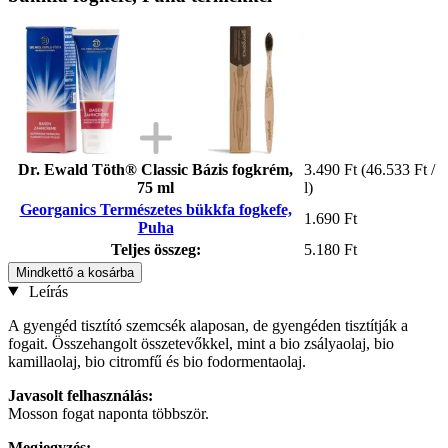
Dr. Ewald Töth® Classic Bázis fogkrém,
3.490 Ft
(46.533 Ft /
75 ml
l)
Georganics Természetes bükkfa fogkefe,
1.690 Ft
Puha
Teljes összeg:
5.180 Ft
Mindkettő a kosárba
Leírás
A gyengéd tisztító szemcsék alaposan, de gyengéden tisztítják a
fogait. Összehangolt összetevőkkel, mint a bio zsályaolaj, bio
kamillaolaj, bio citromfű és bio fodormentaolaj.
Javasolt felhasználás:
Mosson fogat naponta többször.
Megjegyzés: