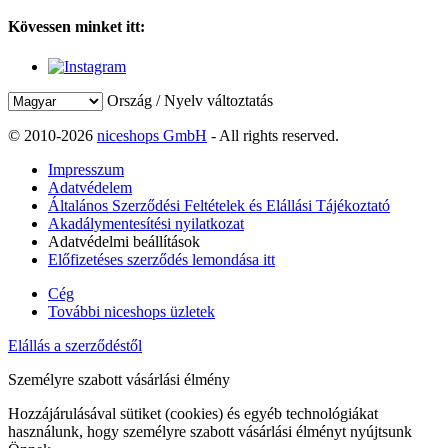
Kövessen minket itt:
Ország / Nyelv változtatás
© 2010-2026
niceshops GmbH
- All rights reserved.
Impresszum
Adatvédelem
Általános Szerződési Feltételek és Elállási Tájékoztató
Akadálymentesítési nyilatkozat
Adatvédelmi beállítások
Előfizetéses szerződés lemondása itt
Cég
További niceshops üzletek
Elállás a szerződéstől
Személyre szabott vásárlási élmény
Hozzájárulásával sütiket (cookies) és egyéb technológiákat
használunk, hogy személyre szabott vásárlási élményt nyújtsunk