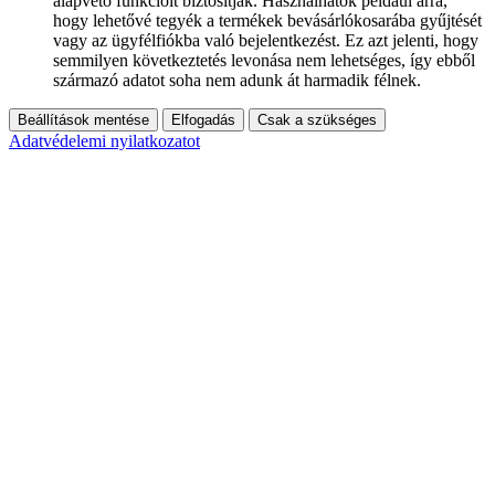
alapvető funkcióit biztosítják. Használhatók például arra,
hogy lehetővé tegyék a termékek bevásárlókosarába gyűjtését
vagy az ügyfélfiókba való bejelentkezést. Ez azt jelenti, hogy
semmilyen következtetés levonása nem lehetséges, így ebből
származó adatot soha nem adunk át harmadik félnek.
Beállítások mentése
Elfogadás
Csak a szükséges
Adatvédelemi nyilatkozatot