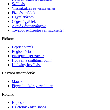
Szállítás
Visszaküldés és visszatérítés
Fizetési módok
Ügyfélfiókom
Céges ügyfelek
Akciók és utalványok
További segítségre van szüksége?
Fiókom
Bejelentkezés
Regisztráció
Elfelejtette jelszavát?
Hol van a szállítmányom?
Utalvány beváltása
Hasznos információk
Magazin
Figyelünk környezetünkre
Rólunk
Kapcsolat
Üzleteink - nice shops