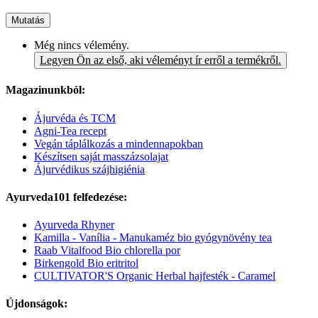
Mutatás
Még nincs vélemény.
Legyen Ön az első, aki véleményt ír erről a termékről.
Magazinunkból:
Ájurvéda és TCM
Agni-Tea recept
Vegán táplálkozás a mindennapokban
Készítsen saját masszázsolajat
Ájurvédikus szájhigiénia
Ayurveda101 felfedezése:
Ayurveda Rhyner
Kamilla - Vanília - Manukaméz bio gyógynövény tea
Raab Vitalfood Bio chlorella por
Birkengold Bio eritritol
CULTIVATOR'S Organic Herbal hajfesték - Caramel
Újdonságok: