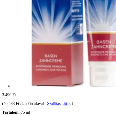
3.490 Ft
(
46.533 Ft / l
, 27% áfával
-
Szállítási díjak
)
Tartalom:
75 ml