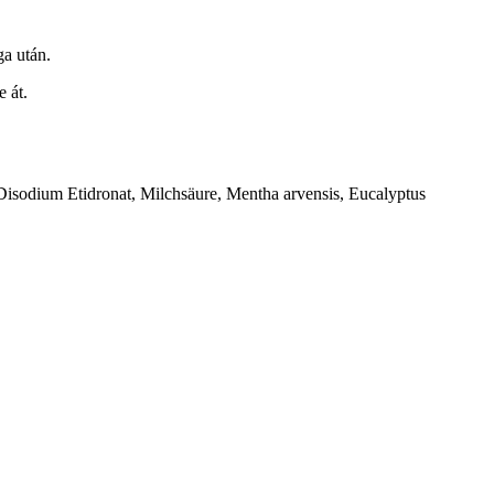
ga után.
e át.
Disodium Etidronat, Milchsäure, Mentha arvensis, Eucalyptus