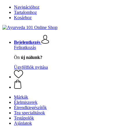
Navigációhoz
Tartalomhoz
Kosárhoz
Bejelentkezés
Feliratkozás
Ön
új nálunk?
Ügyfélfiók nyitása
Márkák
Élelmiszerek
Étrendkiegészítők
Tea specialitások
Testápolók
Ajánlatok