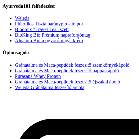
Ayurveda101 felfedezése:
Weleda
Phitofilos Tiszta báránypirosító por
Bloomix "Travel-Tea" szett
BioKing Bio Prémium napraforgómag
Alnatura Bio mogyoró-nugát krém
Újdonságok:
Gránátalma és Maca-peptidek feszesítő szemkörnyékápoló
Gránátalma és Maca-peptidek feszesítő nappali ápoló
Purasana Whey Protein
Gránátalma és Maca-peptidek feszesítő éjszakai ápoló
Weleda Gránátalma feszesítő arcolaj