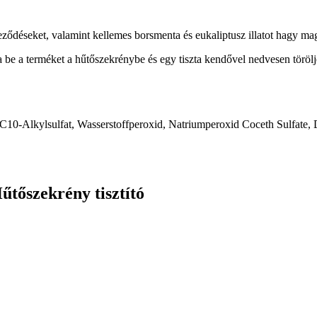
eződéseket, valamint kellemes borsmenta és eukaliptusz illatot hagy ma
a be a terméket a hűtőszekrénybe és egy tiszta kendővel nedvesen törölj
C10-Alkylsulfat, Wasserstoffperoxid, Natriumperoxid Coceth Sulfate, 
űtőszekrény tisztító