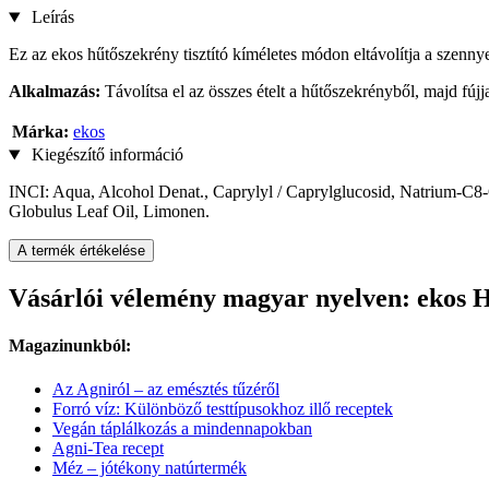
Leírás
Ez az ekos hűtőszekrény tisztító kíméletes módon eltávolítja a szenny
Alkalmazás:
Távolítsa el az összes ételt a hűtőszekrényből, majd fújj
Márka:
ekos
Kiegészítő információ
INCI: Aqua, Alcohol Denat., Caprylyl / Caprylglucosid, Natrium-C8-
Globulus Leaf Oil, Limonen.
A termék értékelése
Vásárlói vélemény magyar nyelven: ekos H
Magazinunkból:
Az Agniról – az emésztés tűzéről
Forró víz: Különböző testtípusokhoz illő receptek
Vegán táplálkozás a mindennapokban
Agni-Tea recept
Méz – jótékony natúrtermék