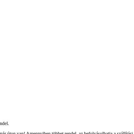
ndel.
ár úton van! Amennyiben többet rendel, az befolyásolhatja a szállítási