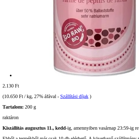
2.130 Ft
(
10.650 Ft / kg
, 27% áfával
-
Szállítási díjak
)
Tartalom:
200 g
raktáron
Kiszállítás augusztus 11., kedd
-ig, amennyiben
vasárnap 23:59-ig
re
Ebből a termékből már csak 10 db elérhető. A következő szállítmány m