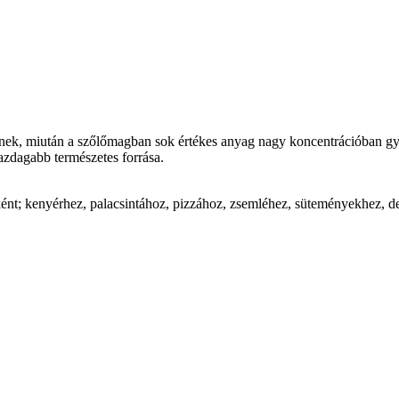
rnek, miután a szőlőmagban sok értékes anyag nagy koncentrációban gy
azdagabb természetes forrása.
nt; kenyérhez, palacsintához, pizzához, zsemléhez, süteményekhez, des