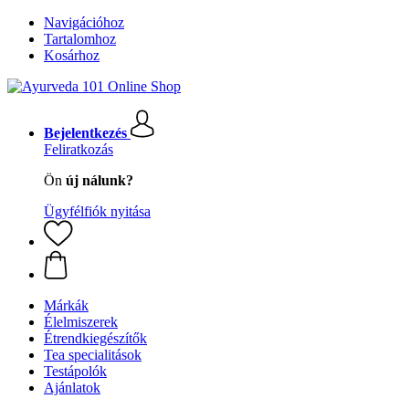
Navigációhoz
Tartalomhoz
Kosárhoz
Bejelentkezés
Feliratkozás
Ön
új nálunk?
Ügyfélfiók nyitása
Márkák
Élelmiszerek
Étrendkiegészítők
Tea specialitások
Testápolók
Ajánlatok