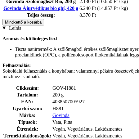
Govinda Szőlőmagliszt Bio, 200 g
2.130 Ft
(10.650 Ft / kg)
Govinda Ájurvédikus bio ghí, 420 g
6.240 Ft
(14.857 Ft / kg)
Teljes összeg:
8.370 Ft
Mindkettő a kosárba
Leírás
Aromás és különleges liszt
Tiszta natúrtermék: A szőlőmagból értékes szőlőmaglisztet nye
procianidinek (OPC), a polifenolcsoport fitokemikáliáinak legg
Felhasználás:
Sokoldalú felhasználás a konyhában; valamennyi pékáru összetevőjeké
müzlihez is adható.
Cikkszám:
GOV-H881
Tartalom:
200 g
EAN:
4038507005927
Gyártói szám:
H881
Márka:
Govinda
Típusok:
Vata, Pitta
Étrendek:
Vegán, Vegetáriánus, Laktózmentes
Terméktulajdonságok:
Vegán, Vegetáriánus, Laktózmentes