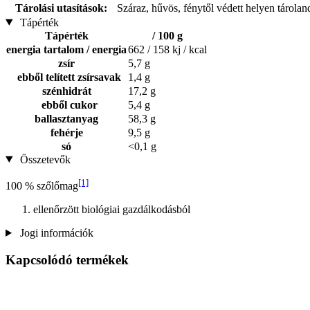
Tárolási utasítások:
Száraz, hűvös, fénytől védett helyen tárolan
Tápérték
Tápérték
/ 100 g
energia tartalom / energia
662 / 158 kj / kcal
zsír
5,7 g
ebből telített zsírsavak
1,4 g
szénhidrát
17,2 g
ebből cukor
5,4 g
ballasztanyag
58,3 g
fehérje
9,5 g
só
<0,1 g
Összetevők
[1]
100 % szőlőmag
ellenőrzött biológiai gazdálkodásból
Jogi információk
Kapcsolódó termékek