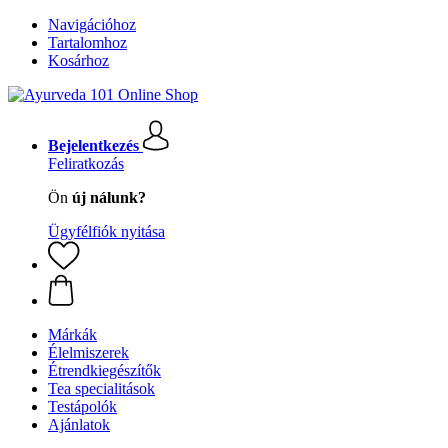
Navigációhoz
Tartalomhoz
Kosárhoz
Bejelentkezés
Feliratkozás
Ön
új nálunk?
Ügyfélfiók nyitása
Márkák
Élelmiszerek
Étrendkiegészítők
Tea specialitások
Testápolók
Ajánlatok