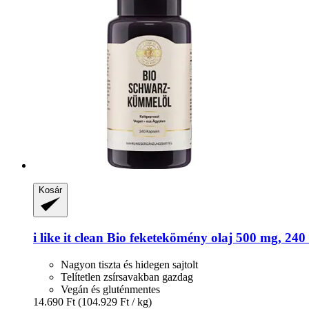
Kosár
i like it clean
Bio feketekömény olaj 500 mg, 240
Nagyon tiszta és hidegen sajtolt
Telítetlen zsírsavakban gazdag
Vegán és gluténmentes
14.690 Ft
(104.929 Ft / kg)