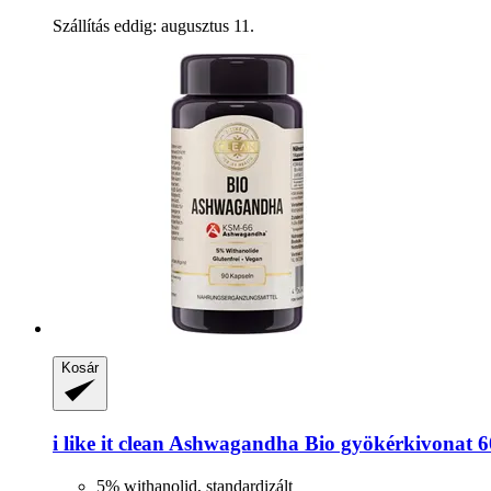
Szállítás eddig: augusztus 11.
Kosár
i like it clean
Ashwagandha Bio gyökérkivonat 60
5% withanolid, standardizált