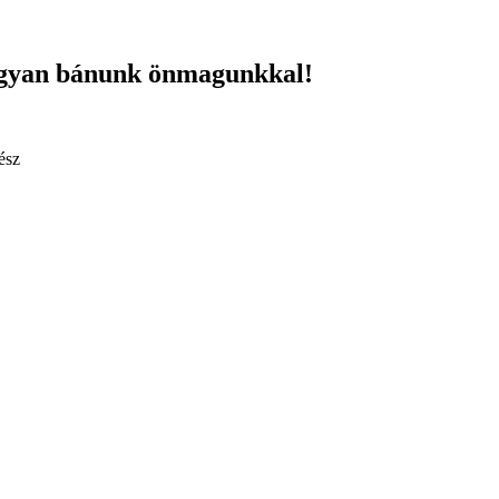
ogyan bánunk önmagunkkal!
ész