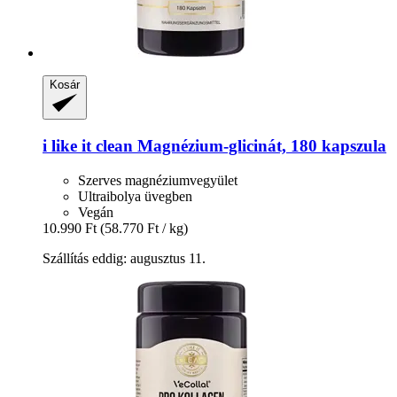
Kosár
i like it clean
Magnézium-​glicinát, 180 kapszula
Szerves magnéziumvegyület
Ultraibolya üvegben
Vegán
10.990 Ft
(58.770 Ft / kg)
Szállítás eddig: augusztus 11.