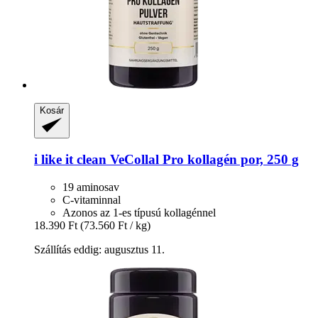
Kosár
i like it clean
VeCollal Pro kollagén por, 250 g
19 aminosav
C-vitaminnal
Azonos az 1-es típusú kollagénnel
18.390 Ft
(73.560 Ft / kg)
Szállítás eddig: augusztus 11.