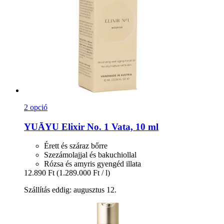
2 opció
YUĀYU
Elixir No. 1 Vata, 10 ml
Érett és száraz bőrre
Szezámolajjal és bakuchiollal
Rózsa és amyris gyengéd illata
12.890 Ft
(1.289.000 Ft / l)
Szállítás eddig: augusztus 12.