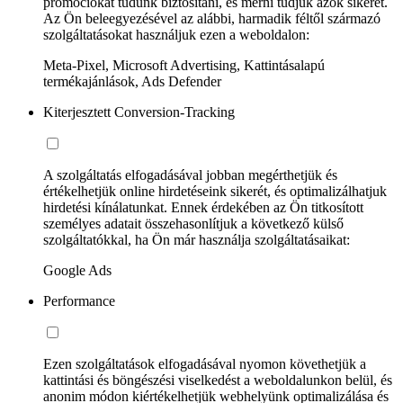
promóciókat tudunk biztosítani, és mérni tudjuk azok sikerét.
Az Ön beleegyezésével az alábbi, harmadik féltől származó
szolgáltatásokat használjuk ezen a weboldalon:
Meta-Pixel, Microsoft Advertising, Kattintásalapú
termékajánlások, Ads Defender
Kiterjesztett Conversion-Tracking
A szolgáltatás elfogadásával jobban megérthetjük és
értékelhetjük online hirdetéseink sikerét, és optimalizálhatjuk
hirdetési kínálatunkat. Ennek érdekében az Ön titkosított
személyes adatait összehasonlítjuk a következő külső
szolgáltatókkal, ha Ön már használja szolgáltatásaikat:
Google Ads
Performance
Ezen szolgáltatások elfogadásával nyomon követhetjük a
kattintási és böngészési viselkedést a weboldalunkon belül, és
anonim módon kiértékelhetjük webhelyünk optimalizálása és