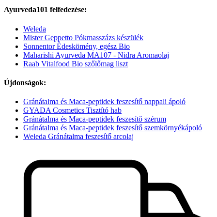
Ayurveda101 felfedezése:
Weleda
Mister Geppetto Pókmasszázs készülék
Sonnentor Édeskömény, egész Bio
Maharishi Ayurveda MA107 - Nidra Aromaolaj
Raab Vitalfood Bio szőlőmag liszt
Újdonságok:
Gránátalma és Maca-peptidek feszesítő nappali ápoló
GYADA Cosmetics Tisztító hab
Gránátalma és Maca-peptidek feszesítő szérum
Gránátalma és Maca-peptidek feszesítő szemkörnyékápoló
Weleda Gránátalma feszesítő arcolaj