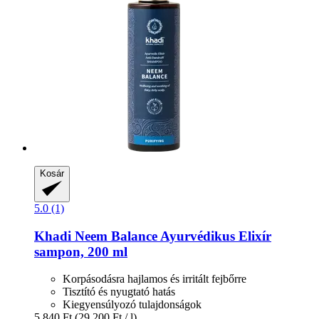
Kosár
5.0 (1)
Khadi
Neem Balance Ayurvédikus Elixír
sampon, 200 ml
Korpásodásra hajlamos és irritált fejbőrre
Tisztító és nyugtató hatás
Kiegyensúlyozó tulajdonságok
5.840 Ft
(29.200 Ft / l)