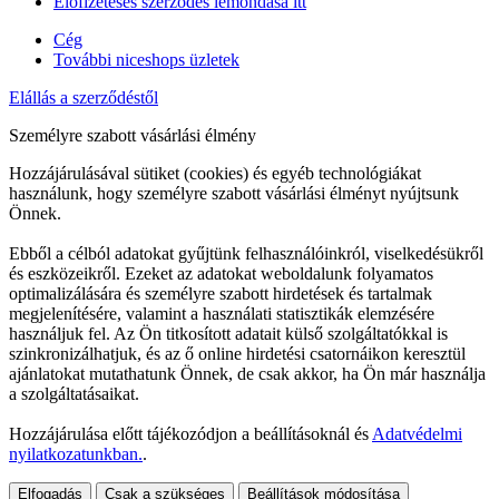
Előfizetéses szerződés lemondása itt
Cég
További niceshops üzletek
Elállás a szerződéstől
Személyre szabott vásárlási élmény
Hozzájárulásával sütiket (cookies) és egyéb technológiákat
használunk, hogy személyre szabott vásárlási élményt nyújtsunk
Önnek.
Ebből a célból adatokat gyűjtünk felhasználóinkról, viselkedésükről
és eszközeikről. Ezeket az adatokat weboldalunk folyamatos
optimalizálására és személyre szabott hirdetések és tartalmak
megjelenítésére, valamint a használati statisztikák elemzésére
használjuk fel. Az Ön titkosított adatait külső szolgáltatókkal is
szinkronizálhatjuk, és az ő online hirdetési csatornáikon keresztül
ajánlatokat mutathatunk Önnek, de csak akkor, ha Ön már használja
a szolgáltatásaikat.
Hozzájárulása előtt tájékozódjon a beállításoknál és
Adatvédelmi
nyilatkozatunkban.
.
Elfogadás
Csak a szükséges
Beállítások módosítása