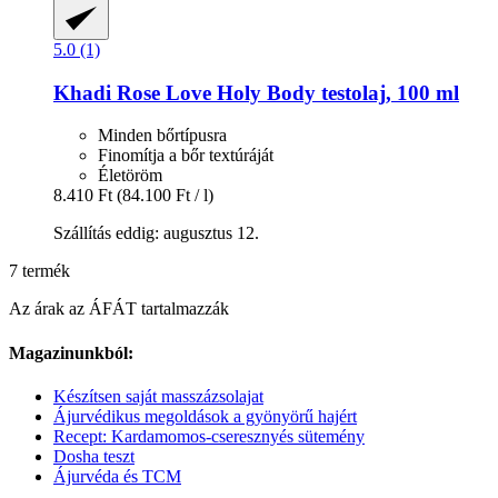
5.0 (1)
Khadi
Rose Love Holy Body testolaj, 100 ml
Minden bőrtípusra
Finomítja a bőr textúráját
Életöröm
8.410 Ft
(84.100 Ft / l)
Szállítás eddig: augusztus 12.
7 termék
Az árak az ÁFÁT tartalmazzák
Magazinunkból:
Készítsen saját masszázsolajat
Ájurvédikus megoldások a gyönyörű hajért
Recept: Kardamomos-cseresznyés sütemény
Dosha teszt
Ájurvéda és TCM