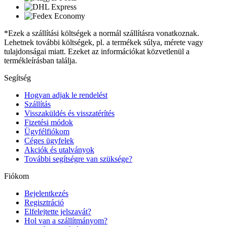
*Ezek a szállítási költségek a normál szállításra vonatkoznak.
Lehetnek további költségek, pl. a termékek súlya, mérete vagy
tulajdonságai miatt. Ezeket az információkat közvetlenül a
termékleírásban találja.
Segítség
Hogyan adjak le rendelést
Szállítás
Visszaküldés és visszatérítés
Fizetési módok
Ügyfélfiókom
Céges ügyfelek
Akciók és utalványok
További segítségre van szüksége?
Fiókom
Bejelentkezés
Regisztráció
Elfelejtette jelszavát?
Hol van a szállítmányom?