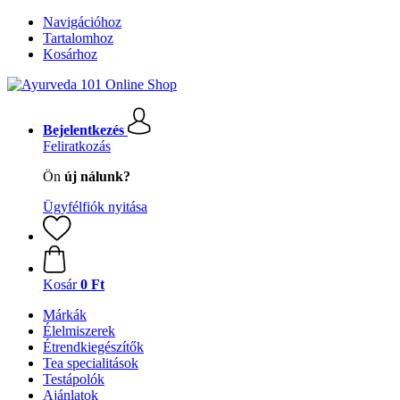
Navigációhoz
Tartalomhoz
Kosárhoz
Bejelentkezés
Feliratkozás
Ön
új nálunk?
Ügyfélfiók nyitása
Kosár
0 Ft
Márkák
Élelmiszerek
Étrendkiegészítők
Tea specialitások
Testápolók
Ajánlatok