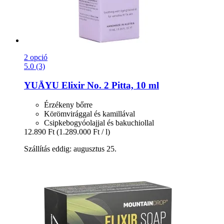
2 opció
5.0 (3)
YUĀYU
Elixir No. 2 Pitta, 10 ml
Érzékeny bőrre
Körömvirággal és kamillával
Csipkebogyóolajjal és bakuchiollal
12.890 Ft
(1.289.000 Ft / l)
Szállítás eddig: augusztus 25.