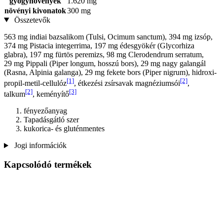
gyógynövények
1.620 mg
növényi kivonatok
300 mg
Összetevők
563 mg indiai bazsalikom (Tulsi, Ocimum sanctum), 394 mg izsóp,
374 mg Pistacia integerrima, 197 mg édesgyökér (Glycorhiza
glabra), 197 mg fürtös peremizs, 98 mg Clerodendrum serratum,
29 mg Pippali (Piper longum, hosszú bors), 29 mg nagy galangál
(Rasna, Alpinia galanga), 29 mg fekete bors (Piper nigrum), hidroxi-
[1]
[2]
propil-metil-cellulóz
, étkezési zsírsavak magnéziumsói
,
[2]
[3]
talkum
, keményítő
fényezőanyag
Tapadásgátló szer
kukorica- és gluténmentes
Jogi információk
Kapcsolódó termékek