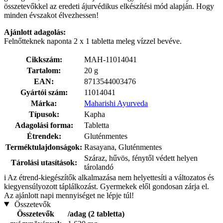
összetevőkkel az eredeti ájurvédikus elkészítési mód alapján. Hogy
minden évszakot élvezhessen!
Ajánlott adagolás:
Felnőtteknek naponta 2 x 1 tabletta meleg vízzel bevéve.
Cikkszám:
MAH-11014041
Tartalom:
20 g
EAN:
8713544003476
Gyártói szám:
11014041
Márka:
Maharishi Ayurveda
Típusok:
Kapha
Adagolási forma:
Tabletta
Étrendek:
Gluténmentes
Terméktulajdonságok:
Rasayana, Gluténmentes
Száraz, hűvös, fénytől védett helyen
Tárolási utasítások:
tárolandó
i
Az étrend-kiegészítők alkalmazása nem helyettesíti a változatos és
kiegyensúlyozott táplálkozást. Gyermekek elől gondosan zárja el.
Az ajánlott napi mennyiséget ne lépje túl!
Összetevők
Összetevők
/adag (2 tabletta)