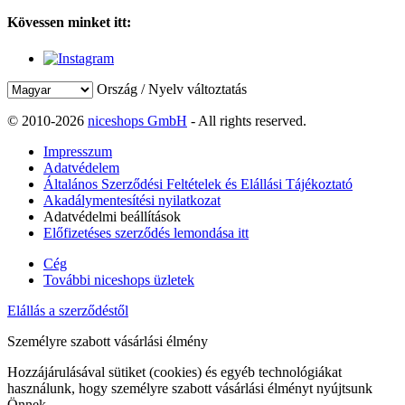
Kövessen minket itt:
Ország / Nyelv változtatás
© 2010-2026
niceshops GmbH
- All rights reserved.
Impresszum
Adatvédelem
Általános Szerződési Feltételek és Elállási Tájékoztató
Akadálymentesítési nyilatkozat
Adatvédelmi beállítások
Előfizetéses szerződés lemondása itt
Cég
További niceshops üzletek
Elállás a szerződéstől
Személyre szabott vásárlási élmény
Hozzájárulásával sütiket (cookies) és egyéb technológiákat
használunk, hogy személyre szabott vásárlási élményt nyújtsunk
Önnek.