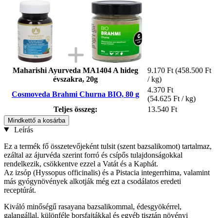
Maharishi Ayurveda MA1404 A hideg
9.170 Ft
(458.500 Ft
évszakra, 20g
/ kg)
4.370 Ft
Cosmoveda Brahmi Churna BIO, 80 g
(54.625 Ft / kg)
Teljes összeg:
13.540 Ft
Mindkettő a kosárba
Leírás
Ez a termék fő összetevőjeként tulsit (szent bazsalikomot) tartalmaz,
ezáltal az ájurvéda szerint forró és csípős tulajdonságokkal
rendelkezik, csökkentve ezzel a Vatát és a Kaphát.
Az izsóp (Hyssopus officinalis) és a Pistacia integerrhima, valamint
más gyógynövények alkotják még ezt a csodálatos eredeti
receptúrát.
Kiváló minőségű rasayana bazsalikommal, édesgyökérrel,
galangállal, különféle borsfajtákkal és egyéb tisztán növényi