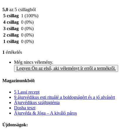
5,0
az 5 csillagból
5 csillag
1
(100%)
4 csillag
0
(0%)
3 csillag
0
(0%)
2 csillag
0
(0%)
1 csillag
0
(0%)
1
értékelés
Még nincs vélemény.
Legyen Ön az első, aki véleményt ír erről a termékről.
Magazinunkból:
5 Lassi recept
9 ájurvédikus esti rituálé a boldogságért és a jó alvásért
Ájurvédikus szájhigiénia
Dosha teszt
Ájurvéda & Jóga – A kiváló páros
Újdonságok: