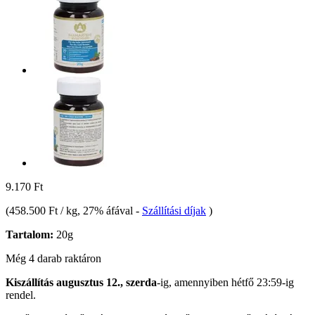
9.170 Ft
(
458.500 Ft / kg
, 27% áfával
-
Szállítási díjak
)
Tartalom:
20g
Még 4 darab raktáron
Kiszállítás augusztus 12., szerda
-ig, amennyiben
hétfő 23:59-ig
rendel.