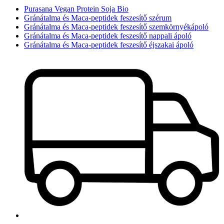
Purasana Vegan Protein Soja Bio
Gránátalma és Maca-peptidek feszesítő szérum
Gránátalma és Maca-peptidek feszesítő szemkörnyékápoló
Gránátalma és Maca-peptidek feszesítő nappali ápoló
Gránátalma és Maca-peptidek feszesítő éjszakai ápoló