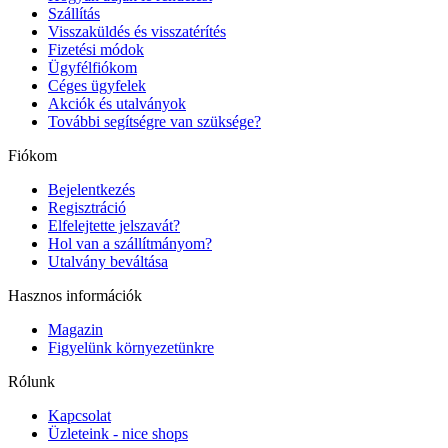
Szállítás
Visszaküldés és visszatérítés
Fizetési módok
Ügyfélfiókom
Céges ügyfelek
Akciók és utalványok
További segítségre van szüksége?
Fiókom
Bejelentkezés
Regisztráció
Elfelejtette jelszavát?
Hol van a szállítmányom?
Utalvány beváltása
Hasznos információk
Magazin
Figyelünk környezetünkre
Rólunk
Kapcsolat
Üzleteink - nice shops