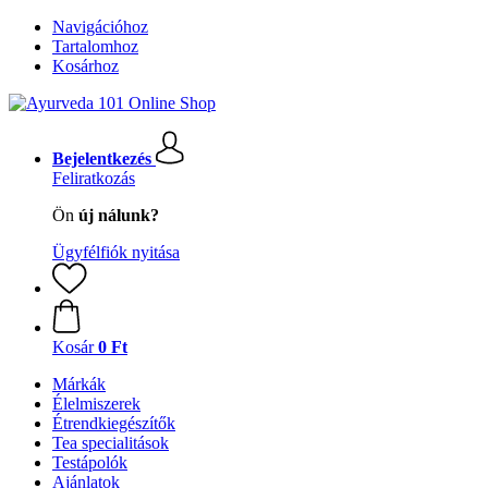
Navigációhoz
Tartalomhoz
Kosárhoz
Bejelentkezés
Feliratkozás
Ön
új nálunk?
Ügyfélfiók nyitása
Kosár
0 Ft
Márkák
Élelmiszerek
Étrendkiegészítők
Tea specialitások
Testápolók
Ajánlatok