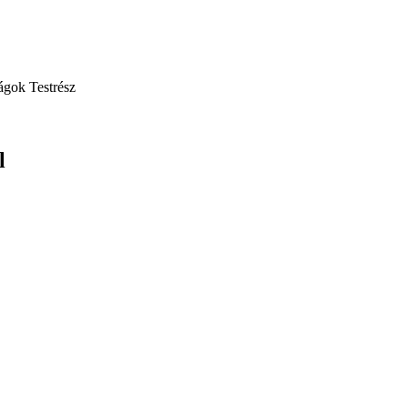
ágok
Testrész
l