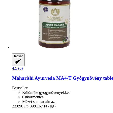
Kosár
4.5 (6)
Maharishi Ayurveda
MA4-​T Gyógynövény tablet
Bestseller
Különféle gyógynövényekkel
Cukormentes
Mézet sem tartalmaz
23.890 Ft
(398.167 Ft / kg)