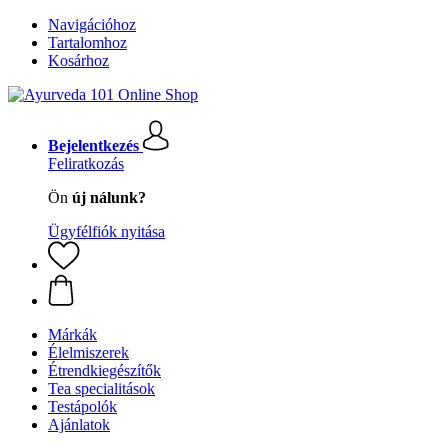
Navigációhoz
Tartalomhoz
Kosárhoz
Bejelentkezés
Feliratkozás
Ön
új nálunk?
Ügyfélfiók nyitása
Márkák
Élelmiszerek
Étrendkiegészítők
Tea specialitások
Testápolók
Ajánlatok