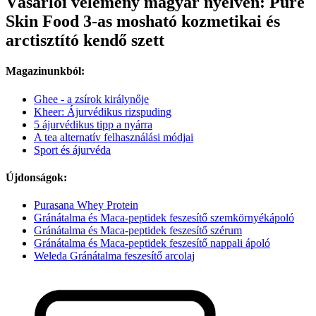
Vásárlói vélemény magyar nyelven: Pure
Skin Food 3-as mosható kozmetikai és
arctisztító kendő szett
Magazinunkból:
Ghee - a zsírok királynője
Kheer: Ájurvédikus rizspuding
5 ájurvédikus tipp a nyárra
A tea alternatív felhasználási módjai
Sport és ájurvéda
Újdonságok:
Purasana Whey Protein
Gránátalma és Maca-peptidek feszesítő szemkörnyékápoló
Gránátalma és Maca-peptidek feszesítő szérum
Gránátalma és Maca-peptidek feszesítő nappali ápoló
Weleda Gránátalma feszesítő arcolaj