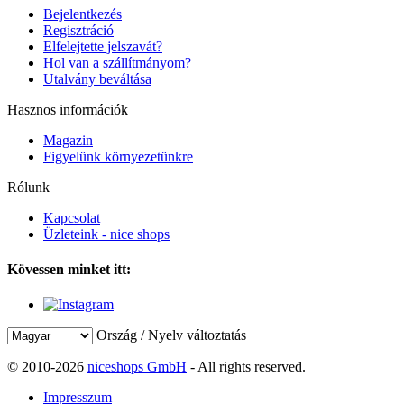
Bejelentkezés
Regisztráció
Elfelejtette jelszavát?
Hol van a szállítmányom?
Utalvány beváltása
Hasznos információk
Magazin
Figyelünk környezetünkre
Rólunk
Kapcsolat
Üzleteink - nice shops
Kövessen minket itt:
Ország / Nyelv változtatás
© 2010-2026
niceshops GmbH
- All rights reserved.
Impresszum