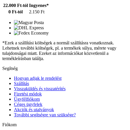
22.000 Ft-tól
Ingyenes*
0 Ft-tól
2.150 Ft
*Ezek a szállítási költségek a normál szállításra vonatkoznak.
Lehetnek további költségek, pl. a termékek súlya, mérete vagy
tulajdonságai miatt. Ezeket az információkat közvetlenül a
termékleírásban találja.
Segítség
Hogyan adjak le rendelést
Szállítás
Visszaküldés és visszatérítés
Fizetési módok
Ügyfélfiókom
Céges ügyfelek
Akciók és utalványok
További segítségre van szüksége?
Fiókom