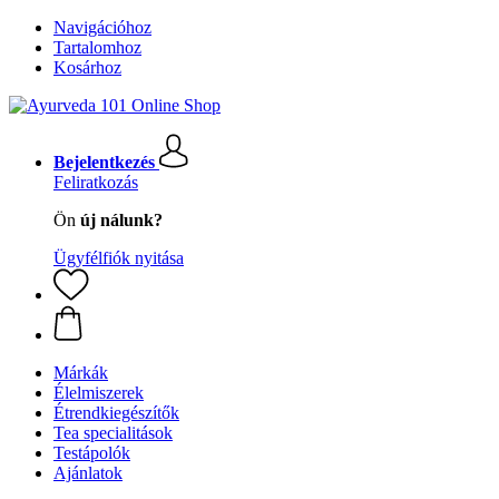
Navigációhoz
Tartalomhoz
Kosárhoz
Bejelentkezés
Feliratkozás
Ön
új nálunk?
Ügyfélfiók nyitása
Márkák
Élelmiszerek
Étrendkiegészítők
Tea specialitások
Testápolók
Ajánlatok