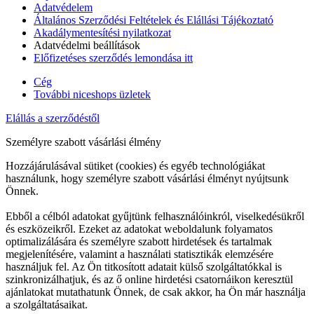
Adatvédelem
Általános Szerződési Feltételek és Elállási Tájékoztató
Akadálymentesítési nyilatkozat
Adatvédelmi beállítások
Előfizetéses szerződés lemondása itt
Cég
További niceshops üzletek
Elállás a szerződéstől
Személyre szabott vásárlási élmény
Hozzájárulásával sütiket (cookies) és egyéb technológiákat
használunk, hogy személyre szabott vásárlási élményt nyújtsunk
Önnek.
Ebből a célból adatokat gyűjtünk felhasználóinkról, viselkedésükről
és eszközeikről. Ezeket az adatokat weboldalunk folyamatos
optimalizálására és személyre szabott hirdetések és tartalmak
megjelenítésére, valamint a használati statisztikák elemzésére
használjuk fel. Az Ön titkosított adatait külső szolgáltatókkal is
szinkronizálhatjuk, és az ő online hirdetési csatornáikon keresztül
ajánlatokat mutathatunk Önnek, de csak akkor, ha Ön már használja
a szolgáltatásaikat.