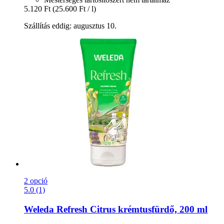
5.120 Ft
(25.600 Ft / l)
Szállítás eddig: augusztus 10.
2 opció
5.0 (1)
Weleda
Refresh Citrus krémtusfürdő, 200 ml