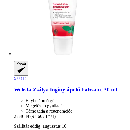
Kosár
5.0 (1)
Weleda
Zsálya fogíny ápoló balzsam, 30 ml
Enyhe ápoló gél
Megelőzi a gyulladást
Támogatja a regenerációt
2.840 Ft
(94.667 Ft / l)
Szállítás eddig: augusztus 10.