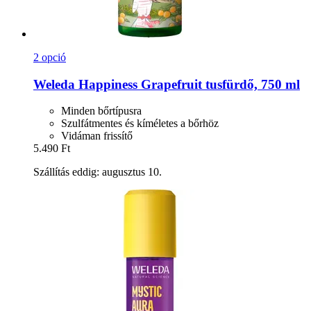
2 opció
Weleda
Happiness Grapefruit tusfürdő, 750 ml
Minden bőrtípusra
Szulfátmentes és kíméletes a bőrhöz
Vidáman frissítő
5.490 Ft
Szállítás eddig: augusztus 10.