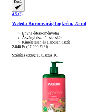
Kosár
4.5 (2)
Weleda
Körömvirág fogkrém, 75 ml
Enyhe édesköményolaj
Ásványi tisztítótestecskék
Kíméletesen és alaposan tisztít
2.040 Ft
(27.200 Ft / l)
Szállítás eddig: augusztus 10.