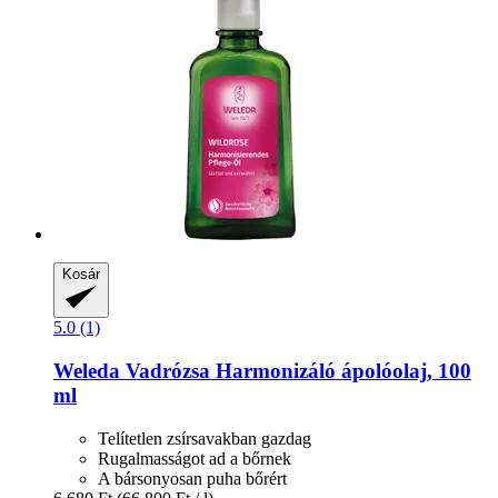
Kosár
5.0 (1)
Weleda
Vadrózsa Harmonizáló ápolóolaj, 100
ml
Telítetlen zsírsavakban gazdag
Rugalmasságot ad a bőrnek
A bársonyosan puha bőrért