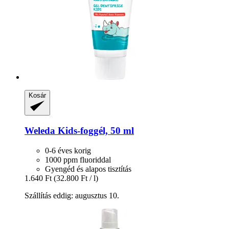
Kosár
Weleda
Kids-​foggél, 50 ml
0-6 éves korig
1000 ppm fluoriddal
Gyengéd és alapos tisztítás
1.640 Ft
(32.800 Ft / l)
Szállítás eddig: augusztus 10.