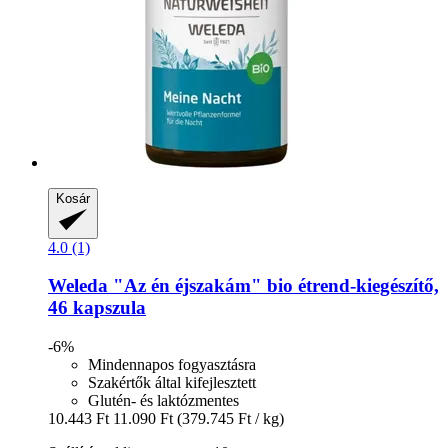
Kosár
4.0 (1)
Weleda
"Az én éjszakám" bio étrend-​kiegészítő,
46 kapszula
-6%
Mindennapos fogyasztásra
Szakértők által kifejlesztett
Glutén- és laktózmentes
10.443 Ft
11.090 Ft
(379.745 Ft / kg)