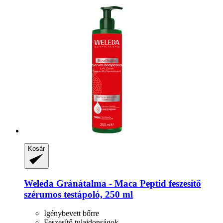
Kosár
Weleda
Gránátalma -​ Maca Peptid feszesítő
szérumos testápoló, 250 ml
Igénybevett bőrre
Feszesítő tulajdonságok