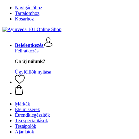
Navigációhoz
Tartalomhoz
Kosárhoz
Bejelentkezés
Feliratkozás
Ön
új nálunk?
Ügyfélfiók nyitása
Márkák
Élelmiszerek
Étrendkiegészítők
Tea specialitások
Testápolók
Ajánlatok