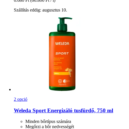
6.680 Ft
(66.800 Ft / l)
Szállítás eddig: augusztus 10.
2 opció
Weleda
Sport Energizáló tusfürdő, 750 ml
Minden bőrtípus számára
Megőrzi a bőr nedvességét