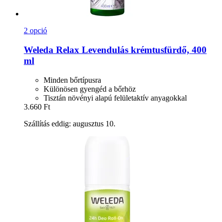
2 opció
Weleda
Relax Levendulás krémtusfürdő, 400
ml
Minden bőrtípusra
Különösen gyengéd a bőrhöz
Tisztán növényi alapú felületaktív anyagokkal
3.660 Ft
Szállítás eddig: augusztus 10.