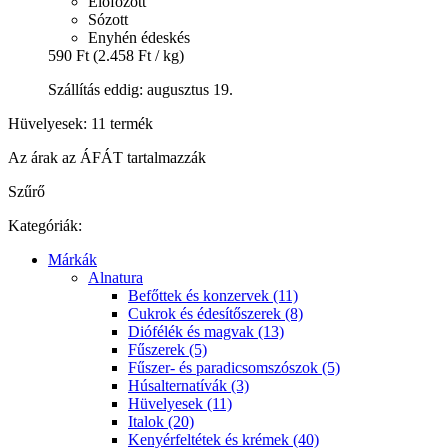
Előfőzött
Sózott
Enyhén édeskés
590 Ft
(2.458 Ft / kg)
Szállítás eddig: augusztus 19.
Hüvelyesek: 11 termék
Az árak az ÁFÁT tartalmazzák
Szűrő
Kategóriák:
Márkák
Alnatura
Befőttek és konzervek (11)
Cukrok és édesítőszerek (8)
Diófélék és magvak (13)
Fűszerek (5)
Fűszer- és paradicsomszószok (5)
Húsalternatívák (3)
Hüvelyesek (11)
Italok (20)
Kenyérfeltétek és krémek (40)