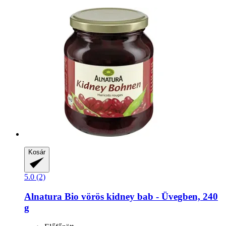
Kosár
5.0 (2)
Alnatura
Bio vörös kidney bab -​ Üvegben, 240
g