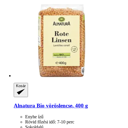
Kosár
Alnatura
Bio vöröslencse, 400 g
Enyhe ízű
Rövid főzési idő: 7-10 perc
Sokoldalú