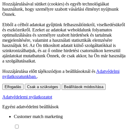
Hozzájárulásával sütiket (cookies) és egyéb technológiákat
használunk, hogy személyre szabott vásárlási élményt nyújtsunk
Önnek.
Ebből a célból adatokat gyűjtünk felhasználóinkról, viselkedésükről
és eszközeikről. Ezeket az adatokat weboldalunk folyamatos
optimalizálására és személyre szabott hirdetések és tartalmak
megjelenítésére, valamint a használati statisztikák elemzésére
használjuk fel. Az Ön titkosított adatait külső szolgáltatókkal is
szinkronizálhatjuk, és az ő online hirdetési csatornáikon keresztül
ajánlatokat mutathatunk Önnek, de csak akkor, ha Ön már használja
a szolgáltatásaikat.
Hozzájárulása előtt tájékozódjon a beállításoknál és
Adatvédelmi
nyilatkozatunkban.
.
Elfogadás
Csak a szükséges
Beállítások módosítása
Adatvédelemi nyilatkozatot
Egyéni adatvédelmi beállítások
Customer match marketing