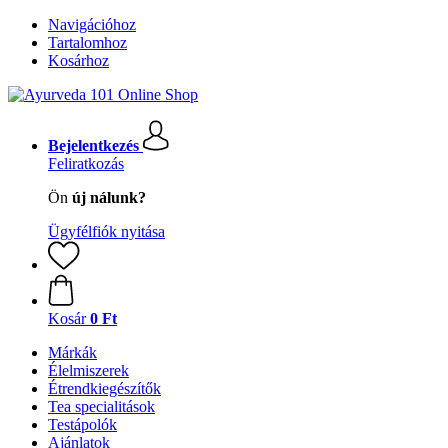
Navigációhoz
Tartalomhoz
Kosárhoz
Bejelentkezés
Feliratkozás
Ön
új nálunk?
Ügyfélfiók nyitása
Kosár
0 Ft
Márkák
Élelmiszerek
Étrendkiegészítők
Tea specialitások
Testápolók
Ajánlatok