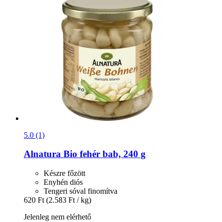
5.0 (1)
Alnatura
Bio fehér bab, 240 g
Készre főzött
Enyhén diós
Tengeri sóval finomítva
620 Ft
(2.583 Ft / kg)
Jelenleg nem elérhető