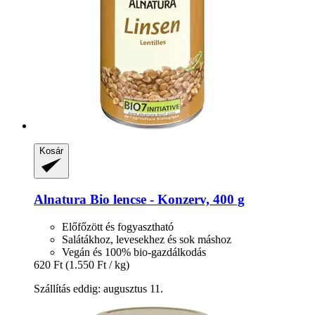
Kosár
Alnatura
Bio lencse -​ Konzerv, 400 g
Előfőzött és fogyasztható
Salátákhoz, levesekhez és sok máshoz
Vegán és 100% bio-gazdálkodás
620 Ft
(1.550 Ft / kg)
Szállítás eddig: augusztus 11.