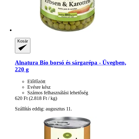
Kosár
Alnatura
Bio borsó és sárgarépa -​ Üvegben,
220 g
Előfőzött
Evésre kész
Számos felhasználási lehetőség
620 Ft
(2.818 Ft / kg)
Szállítás eddig: augusztus 11.