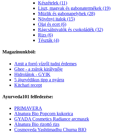
Készételek (11)
Liszt, magvak és gabonatermékek (19)
Müzlik és gabonapelyhek (28)
Növényi italok (15)
Olaj és ecet (6)
Rágcsálnivalók és csokoládék (32)
Rizs (6)
Tészták (4)
Magazinunkból:
Amit a forró vízről tudni érdemes
Ghee - a zsírok királynője
Hidrolátok - GYIK
5 ájurvédikus tipp a nyárra
Kitchari recept
Ayurveda101 felfedezése:
PRIMAVERA
Alnatura Bio Popcorn kukorica
GYADA Cosmetics Radiance arcmaszk
Alnatura Bio rizottó rizs
Cosmoveda Yashtimadhu Churna BIO