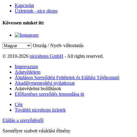
Kapcsolat
Üzleteink - nice shops
Kövessen minket itt:
Ország / Nyelv változtatás
© 2010-2026
niceshops GmbH
- All rights reserved.
Impresszum
Adatvédelem
Általános Szerződési Feltételek és Elállási Tájékoztató
Akadálymentesítési nyilatkozat
Adatvédelmi beállítások
Előfizetéses szerződés lemondása itt
Cég
További niceshops üzletek
Elállás a szerződéstől
Személyre szabott vásárlási élmény