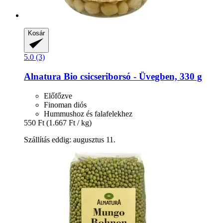
Kosár
5.0 (3)
Alnatura
Bio csicseriborsó -​ Üvegben, 330 g
Előfőzve
Finoman diós
Hummushoz és falafelekhez
550 Ft
(1.667 Ft / kg)
Szállítás eddig: augusztus 11.