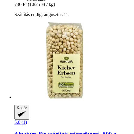
730 Ft
(1.825 Ft / kg)
Szállítás eddig: augusztus 11.
Kosár
5.0 (1)
Alnatura
Bio szárított csicseriborsó, 500 g