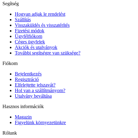
Segítség
Hogyan adjak le rendelést
Szállítás
Visszaküldés és visszatérítés
Fizetési módok
Ügyfélfiókom
Céges ügyfelek
Akciók és utalványok
További segítségre van szüksége?
Fiókom
Bejelentkezés
Regisztráció
Elfelejtette jelszavát?
Hol van a szállítmányom?
Utalvány beváltása
Hasznos információk
Magazin
Figyelünk környezetünkre
Rólunk