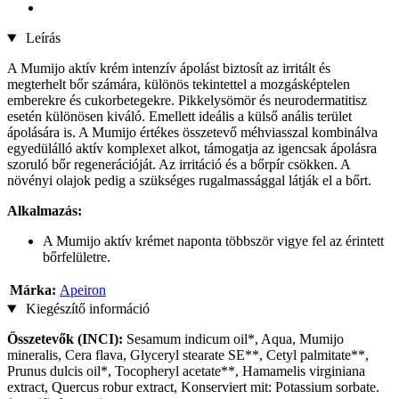
Leírás
A Mumijo aktív krém intenzív ápolást biztosít az irritált és
megterhelt bőr számára, különös tekintettel a mozgásképtelen
emberekre és cukorbetegekre. Pikkelysömör és neurodermatitisz
esetén különösen kiváló. Emellett ideális a külső anális terület
ápolására is. A Mumijo értékes összetevő méhviasszal kombinálva
egyedülálló aktív komplexet alkot, támogatja az igencsak ápolásra
szoruló bőr regenerációját. Az irritáció és a bőrpír csökken. A
növényi olajok pedig a szükséges rugalmassággal látják el a bőrt.
Alkalmazás:
A Mumijo aktív krémet naponta többször vigye fel az érintett
bőrfelületre.
Márka:
Apeiron
Kiegészítő információ
Összetevők (INCI):
Sesamum indicum oil*, Aqua, Mumijo
mineralis, Cera flava, Glyceryl stearate SE**, Cetyl palmitate**,
Prunus dulcis oil*, Tocopheryl acetate**, Hamamelis virginiana
extract, Quercus robur extract, Konserviert mit: Potassium sorbate.