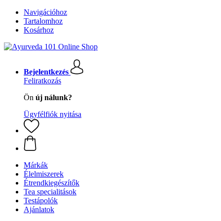
Navigációhoz
Tartalomhoz
Kosárhoz
Bejelentkezés
Feliratkozás
Ön
új nálunk?
Ügyfélfiók nyitása
Márkák
Élelmiszerek
Étrendkiegészítők
Tea specialitások
Testápolók
Ajánlatok