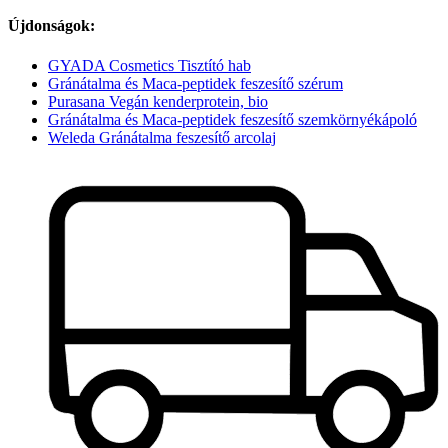
Újdonságok:
GYADA Cosmetics Tisztító hab
Gránátalma és Maca-peptidek feszesítő szérum
Purasana Vegán kenderprotein, bio
Gránátalma és Maca-peptidek feszesítő szemkörnyékápoló
Weleda Gránátalma feszesítő arcolaj