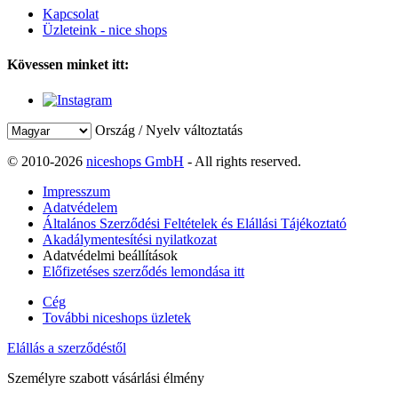
Kapcsolat
Üzleteink - nice shops
Kövessen minket itt:
Ország / Nyelv változtatás
© 2010-2026
niceshops GmbH
- All rights reserved.
Impresszum
Adatvédelem
Általános Szerződési Feltételek és Elállási Tájékoztató
Akadálymentesítési nyilatkozat
Adatvédelmi beállítások
Előfizetéses szerződés lemondása itt
Cég
További niceshops üzletek
Elállás a szerződéstől
Személyre szabott vásárlási élmény