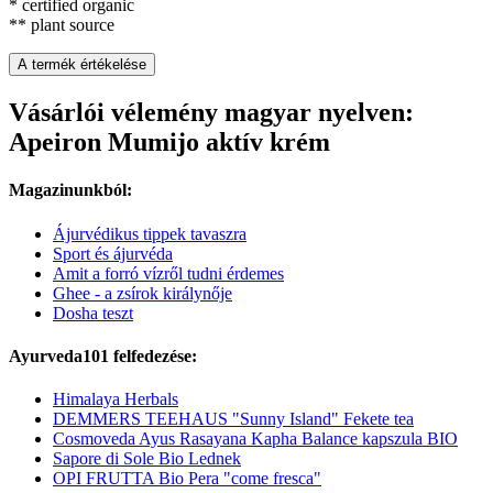
* certified organic
** plant source
A termék értékelése
Vásárlói vélemény magyar nyelven:
Apeiron Mumijo aktív krém
Magazinunkból:
Ájurvédikus tippek tavaszra
Sport és ájurvéda
Amit a forró vízről tudni érdemes
Ghee - a zsírok királynője
Dosha teszt
Ayurveda101 felfedezése:
Himalaya Herbals
DEMMERS TEEHAUS "Sunny Island" Fekete tea
Cosmoveda Ayus Rasayana Kapha Balance kapszula BIO
Sapore di Sole Bio Lednek
OPI FRUTTA Bio Pera "come fresca"