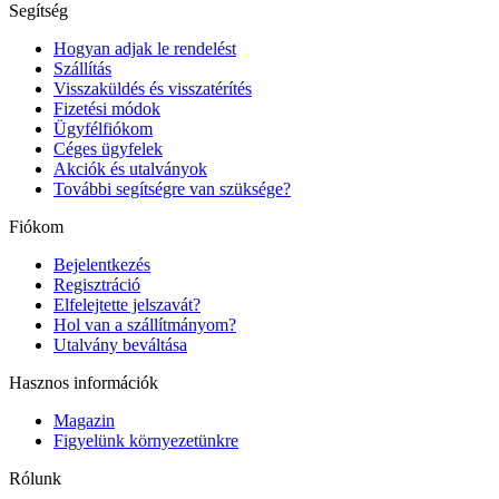
Segítség
Hogyan adjak le rendelést
Szállítás
Visszaküldés és visszatérítés
Fizetési módok
Ügyfélfiókom
Céges ügyfelek
Akciók és utalványok
További segítségre van szüksége?
Fiókom
Bejelentkezés
Regisztráció
Elfelejtette jelszavát?
Hol van a szállítmányom?
Utalvány beváltása
Hasznos információk
Magazin
Figyelünk környezetünkre
Rólunk