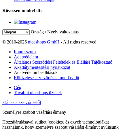
Kövessen minket itt:
Ország / Nyelv változtatás
© 2010-2026
niceshops GmbH
- All rights reserved.
Impresszum
Adatvédelem
Általános Szerződési Feltételek és Elállási Tájékoztató
Akadálymentesítési nyilatkozat
Adatvédelmi beállítások
Előfizetéses szerződés lemondása itt
Cég
További niceshops üzletek
Elállás a szerződéstől
Személyre szabott vásárlási élmény
Hozzájárulásával sütiket (cookies) és egyéb technológiákat
használunk, hogy személyre szabott vásárlási élményt nyújtsunk