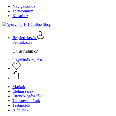
Navigációhoz
Tartalomhoz
Kosárhoz
Bejelentkezés
Feliratkozás
Ön
új nálunk?
Ügyfélfiók nyitása
Márkák
Élelmiszerek
Étrendkiegészítők
Tea specialitások
Testápolók
Ajánlatok