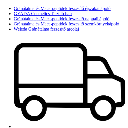
Gránátalma és Maca-peptidek feszesítő éjszakai ápoló
GYADA Cosmetics Tisztító hab
Gránátalma és Maca-peptidek feszesítő nappali ápoló
Gránátalma és Maca-peptidek feszesítő szemkörnyékápoló
Weleda Gránátalma feszesítő arcolaj