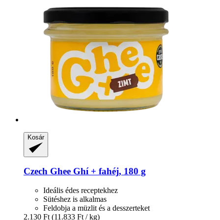
Kosár
Czech Ghee
Ghí + fahéj, 180 g
Ideális édes receptekhez
Sütéshez is alkalmas
Feldobja a müzlit és a desszerteket
2.130 Ft
(11.833 Ft / kg)