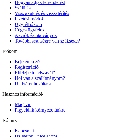
Hogyan adjak le rendelést
Szállítás
Visszaküldés és visszatérítés
Fizetési módok
Ügyfélfiókom
Céges ügyfelek
Akciók és utalványok
További segítségre van szüksége?
Fiókom
Bejelentkezés
Regisztráció
Elfelejtette jelszavát?
Hol van a szállítmányom?
Utalvány beváltása
Hasznos információk
Magazin
Figyelünk környezetünkre
Rólunk
Kapcsolat
Üzleteink - nice shops