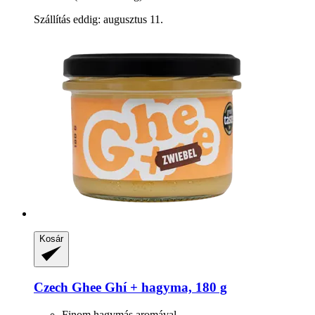
Szállítás eddig: augusztus 11.
Kosár
Czech Ghee
Ghí + hagyma, 180 g
Finom hagymás aromával