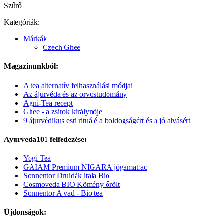
Szűrő
Kategóriák:
Márkák
Czech Ghee
Magazinunkból:
A tea alternatív felhasználási módjai
Az ájurvéda és az orvostudomány
Agni-Tea recept
Ghee - a zsírok királynője
9 ájurvédikus esti rituálé a boldogságért és a jó alvásért
Ayurveda101 felfedezése:
Yogi Tea
GAIAM Premium NIGARA jógamatrac
Sonnentor Druidák itala Bio
Cosmoveda BIO Kömény őrölt
Sonnentor A vad - Bio tea
Újdonságok: