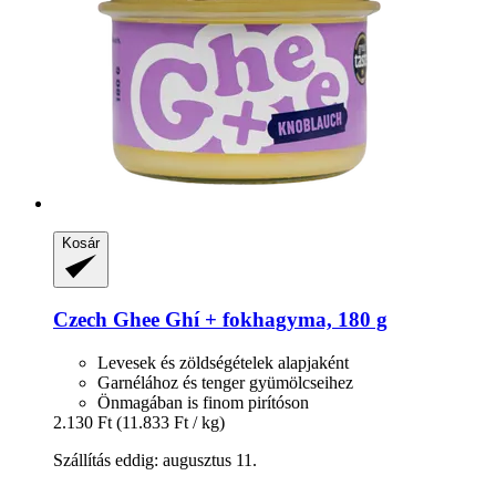
Kosár
Czech Ghee
Ghí + fokhagyma, 180 g
Levesek és zöldségételek alapjaként
Garnélához és tenger gyümölcseihez
Önmagában is finom pirítóson
2.130 Ft
(11.833 Ft / kg)
Szállítás eddig: augusztus 11.