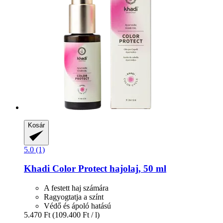
Kosár
5.0 (1)
Khadi
Color Protect hajolaj, 50 ml
A festett haj számára
Ragyogtatja a színt
Védő és ápoló hatású
5.470 Ft
(109.400 Ft / l)