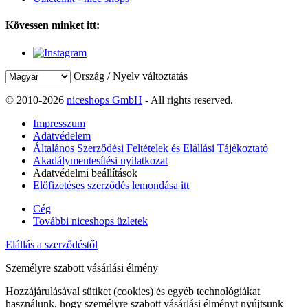
Kövessen minket itt:
Ország / Nyelv változtatás
© 2010-2026
niceshops GmbH
- All rights reserved.
Impresszum
Adatvédelem
Általános Szerződési Feltételek és Elállási Tájékoztató
Akadálymentesítési nyilatkozat
Adatvédelmi beállítások
Előfizetéses szerződés lemondása itt
Cég
További niceshops üzletek
Elállás a szerződéstől
Személyre szabott vásárlási élmény
Hozzájárulásával sütiket (cookies) és egyéb technológiákat
használunk, hogy személyre szabott vásárlási élményt nyújtsunk