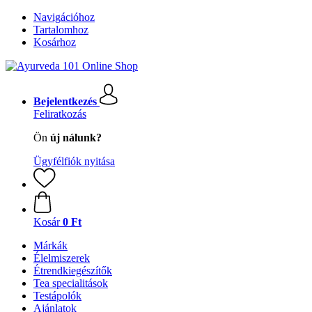
Navigációhoz
Tartalomhoz
Kosárhoz
Bejelentkezés
Feliratkozás
Ön
új nálunk?
Ügyfélfiók nyitása
Kosár
0 Ft
Márkák
Élelmiszerek
Étrendkiegészítők
Tea specialitások
Testápolók
Ajánlatok