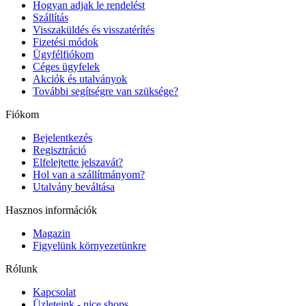
Hogyan adjak le rendelést
Szállítás
Visszaküldés és visszatérítés
Fizetési módok
Ügyfélfiókom
Céges ügyfelek
Akciók és utalványok
További segítségre van szüksége?
Fiókom
Bejelentkezés
Regisztráció
Elfelejtette jelszavát?
Hol van a szállítmányom?
Utalvány beváltása
Hasznos információk
Magazin
Figyelünk környezetünkre
Rólunk
Kapcsolat
Üzleteink - nice shops