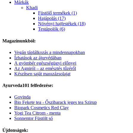
Márkák
Khadi
Füstölő termékek (1)
Hajápolás (17)
Növényi hajfestékek (18)
Testápolók (6)
Magazinunkból:
Vegán táplálkozás a mindennapokban
Ízhatások az ájurvédában
A gyömbér egészségügyi előnyei
Az Agniról – az emésztés tűzéről
Készítsen saját masszázsolajat
Ayurveda101 felfedezése:
Govinda
Bio Fekete tea - Őszibarack jeges tea Szirup
Biopark Cosmetics Red Clay
Yogi Tea Citrom - menta
Sonnentor Füstölt só
Újdonságok: