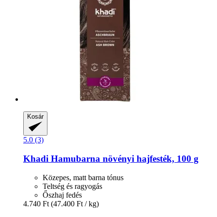
Kosár
5.0 (3)
Khadi
Hamubarna növényi hajfesték, 100 g
Közepes, matt barna tónus
Teltség és ragyogás
Őszhaj fedés
4.740 Ft
(47.400 Ft / kg)