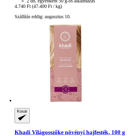
2 db, egyenként 50 g-os alkalmazás
4.740 Ft
(47.400 Ft / kg)
Szállítás eddig: augusztus 10.
Kosár
Khadi
Világosszőke növényi hajfesték, 100 g