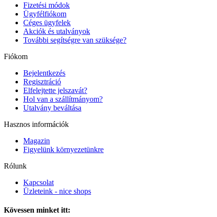
Fizetési módok
Ügyfélfiókom
Céges ügyfelek
Akciók és utalványok
További segítségre van szüksége?
Fiókom
Bejelentkezés
Regisztráció
Elfelejtette jelszavát?
Hol van a szállítmányom?
Utalvány beváltása
Hasznos információk
Magazin
Figyelünk környezetünkre
Rólunk
Kapcsolat
Üzleteink - nice shops
Kövessen minket itt: