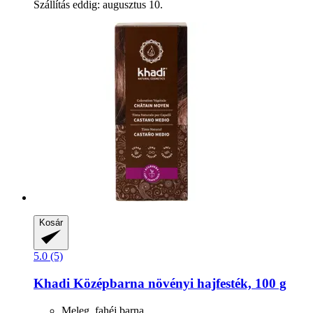
Szállítás eddig: augusztus 10.
Kosár
5.0 (5)
Khadi
Középbarna növényi hajfesték, 100 g
Meleg, fahéj barna