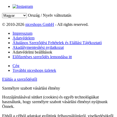
Ország / Nyelv változtatás
© 2010-2026
niceshops GmbH
- All rights reserved.
Impresszum
Adatvédelem
Általános Szerződési Feltételek és Elállási Tájékoztató
Akadálymentesítési nyilatkozat
Adatvédelmi beállítások
Előfizetéses szerződés lemondása itt
Cég
További niceshops üzletek
Elállás a szerződéstől
Személyre szabott vásárlási élmény
Hozzájárulásával sütiket (cookies) és egyéb technológiákat
használunk, hogy személyre szabott vásárlási élményt nyújtsunk
Önnek.
Ebből a célból adatokat gyűjtünk felhasználóinkról, viselkedésükről