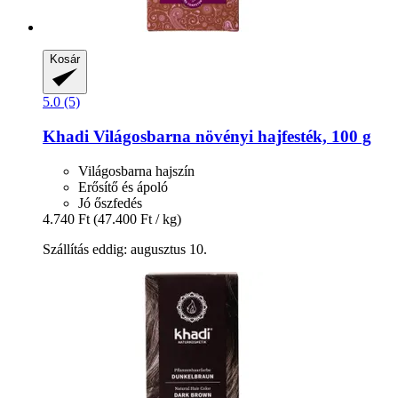
Kosár
5.0 (5)
Khadi
Világosbarna növényi hajfesték, 100 g
Világosbarna hajszín
Erősítő és ápoló
Jó őszfedés
4.740 Ft
(47.400 Ft / kg)
Szállítás eddig: augusztus 10.