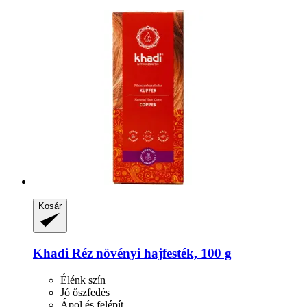
Kosár
Khadi
Réz növényi hajfesték, 100 g
Élénk szín
Jó őszfedés
Ápol és felépít