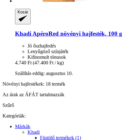
Kosár
Khadi
ApéroRed növényi hajfesték, 100 g
Jó őszhajfedés
Lenyűgöző színjáték
Kifinomult tónusok
4.740 Ft
(47.400 Ft / kg)
Szállítás eddig: augusztus 10.
Növényi hajfestékek: 18 termék
Az árak az ÁFÁT tartalmazzák
Szűrő
Kategóriák:
Márkák
Khadi
Füstölő termékek (1)