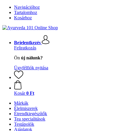
Navigációhoz
Tartalomhoz
Kosárhoz
Bejelentkezés
Feliratkozás
Ön
új nálunk?
Ügyfélfiók nyitása
Kosár
0 Ft
Márkák
Élelmiszerek
Étrendkiegészítők
Tea specialitások
Testápolók
Ajánlatok