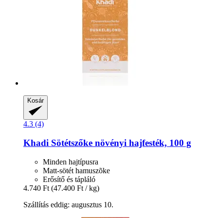
Kosár
4.3 (4)
Khadi
Sötétszőke növényi hajfesték, 100 g
Minden hajtípusra
Matt-sötét hamuszõke
Erősítő és tápláló
4.740 Ft
(47.400 Ft / kg)
Szállítás eddig: augusztus 10.