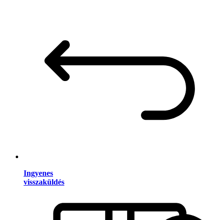
Ingyenes
visszaküldés