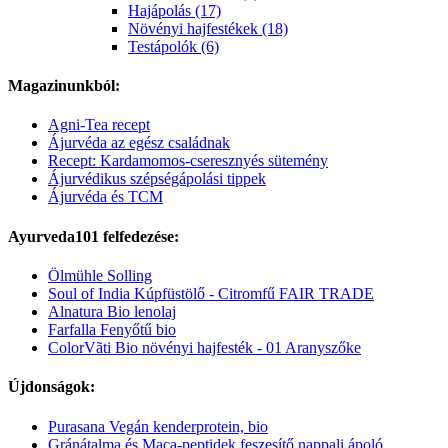
Hajápolás (17)
Növényi hajfestékek (18)
Testápolók (6)
Magazinunkból:
Agni-Tea recept
Ájurvéda az egész családnak
Recept: Kardamomos-cseresznyés sütemény
Ájurvédikus szépségápolási tippek
Ájurvéda és TCM
Ayurveda101 felfedezése:
Ölmühle Solling
Soul of India Kúpfüstölő - Citromfű FAIR TRADE
Alnatura Bio lenolaj
Farfalla Fenyőtű bio
ColorVãti Bio növényi hajfesték - 01 Aranyszőke
Újdonságok:
Purasana Vegán kenderprotein, bio
Gránátalma és Maca-peptidek feszesítő nappali ápoló