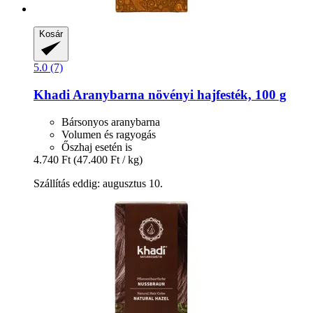
Kosár
5.0 (7)
Khadi
Aranybarna növényi hajfesték, 100 g
Bársonyos aranybarna
Volumen és ragyogás
Őszhaj esetén is
4.740 Ft
(47.400 Ft / kg)
Szállítás eddig: augusztus 10.