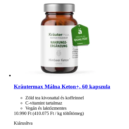
Kräutermax
Málna Keton+, 60 kapszula
Zöld tea kivonattal és koffeinnel
C-vitamint tartalmaz
Vegán és laktózmentes
10.990 Ft
(410.075 Ft / kg töltőtömeg)
Kiárusítva