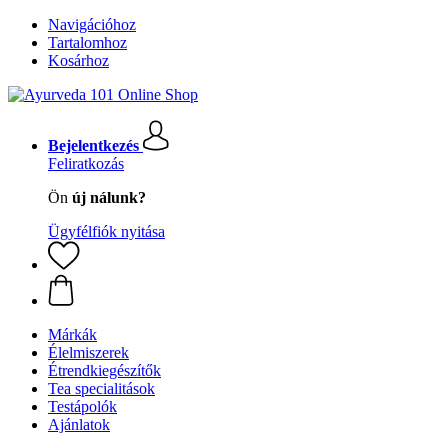
Navigációhoz
Tartalomhoz
Kosárhoz
Bejelentkezés
Feliratkozás
Ön
új nálunk?
Ügyfélfiók nyitása
Márkák
Élelmiszerek
Étrendkiegészítők
Tea specialitások
Testápolók
Ajánlatok