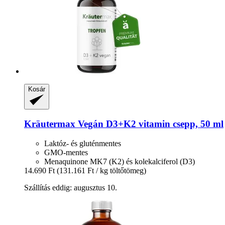
Kosár
Kräutermax
Vegán D3+K2 vitamin csepp, 50 ml
Laktóz- és gluténmentes
GMO-mentes
Menaquinone MK7 (K2) és kolekalciferol (D3)
14.690 Ft
(131.161 Ft / kg töltőtömeg)
Szállítás eddig: augusztus 10.