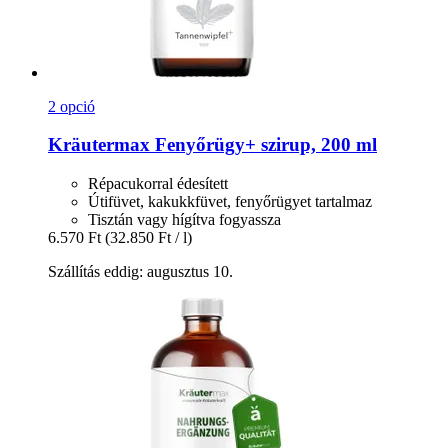
2 opció
Kräutermax
Fenyőrügy+ szirup, 200 ml
Répacukorral édesített
Útifüvet, kakukkfüvet, fenyőrügyet tartalmaz
Tisztán vagy hígítva fogyassza
6.570 Ft
(32.850 Ft / l)
Szállítás eddig: augusztus 10.