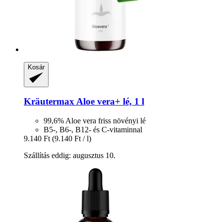
Kosár
Kräutermax
Aloe vera+ lé, 1 l
99,6% Aloe vera friss növényi lé
B5-, B6-, B12- és C-vitaminnal
9.140 Ft
(9.140 Ft / l)
Szállítás eddig: augusztus 10.