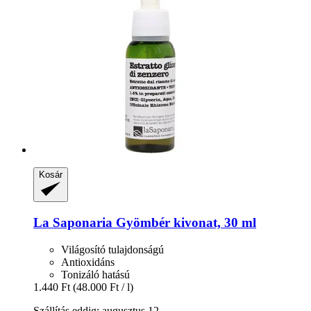
Kosár
La Saponaria
Gyömbér kivonat, 30 ml
Világosító tulajdonságú
Antioxidáns
Tonizáló hatású
1.440 Ft
(48.000 Ft / l)
Szállítás eddig: augusztus 12.