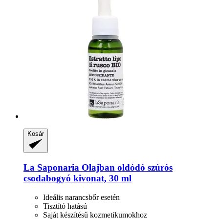
Kosár
La Saponaria
Olajban oldódó szúrós
csodabogyó kivonat, 30 ml
Ideális narancsbőr esetén
Tisztító hatású
Saját készítésű kozmetikumokhoz