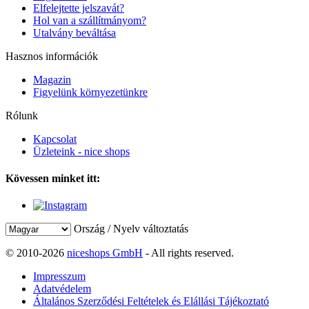
Elfelejtette jelszavát?
Hol van a szállítmányom?
Utalvány beváltása
Hasznos információk
Magazin
Figyelünk környezetünkre
Rólunk
Kapcsolat
Üzleteink - nice shops
Kövessen minket itt:
Ország / Nyelv változtatás
© 2010-2026
niceshops GmbH
- All rights reserved.
Impresszum
Adatvédelem
Általános Szerződési Feltételek és Elállási Tájékoztató