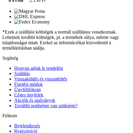
0 Ft-tól
2.150 Ft
*Ezek a szállítási költségek a normál szállításra vonatkoznak.
Lehetnek további költségek, pl. a termékek súlya, mérete vagy
tulajdonságai miatt. Ezeket az információkat közvetlenül a
termékleírásban találja.
Segítség
Hogyan adjak le rendelést
Szállítás
Visszaküldés és visszatérítés
Fizetési módok
Ügyfélfiókom
Céges ügyfelek
Akciók és utalványok
További segítségre van szüksége?
Fiókom
Bejelentkezés
Regisztráció