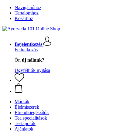
Navigációhoz
Tartalomhoz
Kosárhoz
Bejelentkezés
Feliratkozás
Ön
új nálunk?
Ügyfélfiók nyitása
Márkák
Élelmiszerek
Étrendkiegészítők
Tea specialitások
Testápolók
Ajánlatok