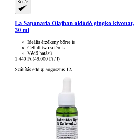
Kosár
La Saponaria
Olajban oldódó gingko kivonat,
30 ml
Ideális érzékeny bőrre is
Cellulitisz esetén is
Védő hatású
1.440 Ft
(48.000 Ft / l)
Szállítás eddig: augusztus 12.