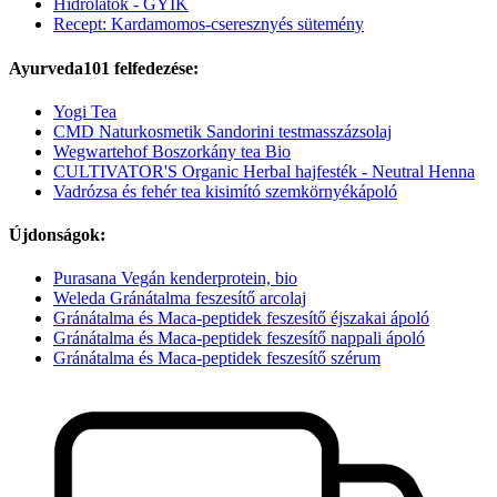
Hidrolátok - GYIK
Recept: Kardamomos-cseresznyés sütemény
Ayurveda101 felfedezése:
Yogi Tea
CMD Naturkosmetik Sandorini testmasszázsolaj
Wegwartehof Boszorkány tea Bio
CULTIVATOR'S Organic Herbal hajfesték - Neutral Henna
Vadrózsa és fehér tea kisimító szemkörnyékápoló
Újdonságok:
Purasana Vegán kenderprotein, bio
Weleda Gránátalma feszesítő arcolaj
Gránátalma és Maca-peptidek feszesítő éjszakai ápoló
Gránátalma és Maca-peptidek feszesítő nappali ápoló
Gránátalma és Maca-peptidek feszesítő szérum