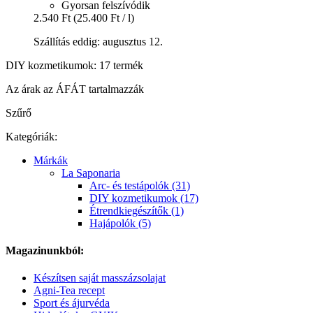
Gyorsan felszívódik
2.540 Ft
(25.400 Ft / l)
Szállítás eddig: augusztus 12.
DIY kozmetikumok: 17 termék
Az árak az ÁFÁT tartalmazzák
Szűrő
Kategóriák:
Márkák
La Saponaria
Arc- és testápolók (31)
DIY kozmetikumok (17)
Étrendkiegészítők (1)
Hajápolók (5)
Magazinunkból:
Készítsen saját masszázsolajat
Agni-Tea recept
Sport és ájurvéda