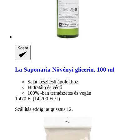
Kosár
La Saponaria
Növényi glicerin, 100 ml
Saját készítésű ápolókhoz
Hidratáló és védő
100% -ban természetes és vegán
1.470 Ft
(14.700 Ft / l)
Szállítás eddig: augusztus 12.