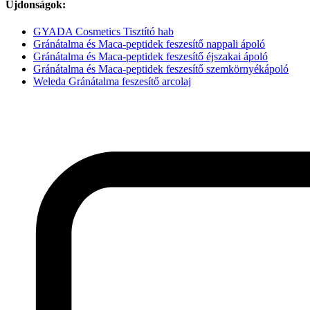
Újdonságok:
GYADA Cosmetics Tisztító hab
Gránátalma és Maca-peptidek feszesítő nappali ápoló
Gránátalma és Maca-peptidek feszesítő éjszakai ápoló
Gránátalma és Maca-peptidek feszesítő szemkörnyékápoló
Weleda Gránátalma feszesítő arcolaj