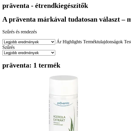
präventa - étrendkiegészítők
A präventa márkával tudatosan választ – mi
Szűrés és rendezés
Ár
Highlights
Terméktulajdonságok
Tes
Szűrés
präventa: 1 termék