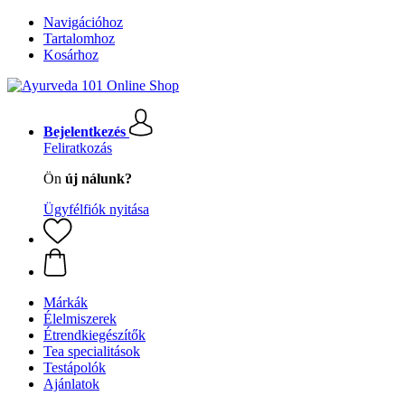
Navigációhoz
Tartalomhoz
Kosárhoz
Bejelentkezés
Feliratkozás
Ön
új nálunk?
Ügyfélfiók nyitása
Márkák
Élelmiszerek
Étrendkiegészítők
Tea specialitások
Testápolók
Ajánlatok