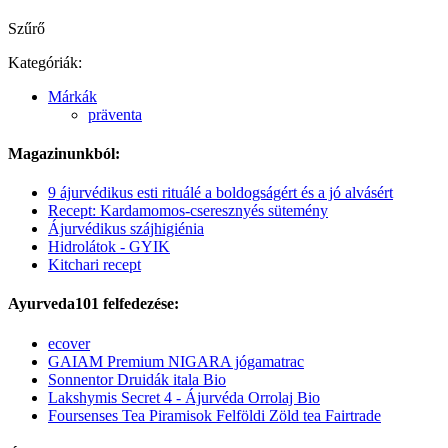
Szűrő
Kategóriák:
Márkák
präventa
Magazinunkból:
9 ájurvédikus esti rituálé a boldogságért és a jó alvásért
Recept: Kardamomos-cseresznyés sütemény
Ájurvédikus szájhigiénia
Hidrolátok - GYIK
Kitchari recept
Ayurveda101 felfedezése:
ecover
GAIAM Premium NIGARA jógamatrac
Sonnentor Druidák itala Bio
Lakshymis Secret 4 - Ájurvéda Orrolaj Bio
Foursenses Tea Piramisok Felföldi Zöld tea Fairtrade