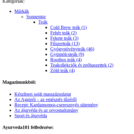
Kategóriák:
Márkák
Sonnentor
Teák
Cold Brew teák (1)
Fehér teák (2)
Fekete teák (3)
Fűszerteák (13)
Gyógynövényteák (46)
Gyümölcsteák (9)
Rooibos teák (4)
Teakollekciók és próbaszettek (2)
Zöld teák (4)
Magazinunkból:
Készítsen saját masszázsolajat
Az Agniról – az emésztés tűzéről
Recept: Kardamomos-cseresznyés sütemény
Az ájurvéda és az orvostudomány
Sport és ájurvéda
Ayurveda101 felfedezése: