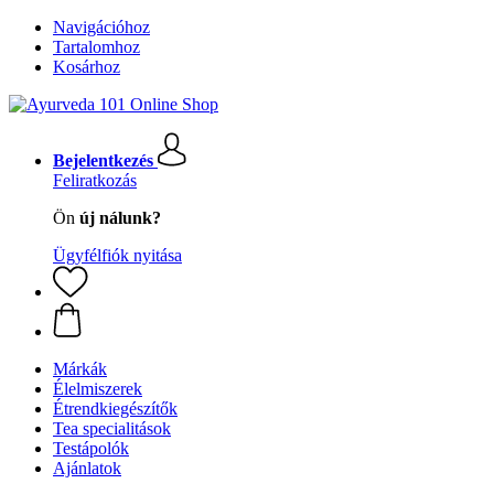
Navigációhoz
Tartalomhoz
Kosárhoz
Bejelentkezés
Feliratkozás
Ön
új nálunk?
Ügyfélfiók nyitása
Márkák
Élelmiszerek
Étrendkiegészítők
Tea specialitások
Testápolók
Ajánlatok