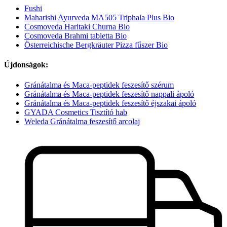
Fushi
Maharishi Ayurveda MA505 Triphala Plus Bio
Cosmoveda Haritaki Churna Bio
Cosmoveda Brahmi tabletta Bio
Österreichische Bergkräuter Pizza fűszer Bio
Újdonságok:
Gránátalma és Maca-peptidek feszesítő szérum
Gránátalma és Maca-peptidek feszesítő nappali ápoló
Gránátalma és Maca-peptidek feszesítő éjszakai ápoló
GYADA Cosmetics Tisztító hab
Weleda Gránátalma feszesítő arcolaj