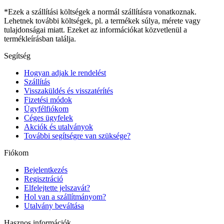
*Ezek a szállítási költségek a normál szállításra vonatkoznak.
Lehetnek további költségek, pl. a termékek súlya, mérete vagy
tulajdonságai miatt. Ezeket az információkat közvetlenül a
termékleírásban találja.
Segítség
Hogyan adjak le rendelést
Szállítás
Visszaküldés és visszatérítés
Fizetési módok
Ügyfélfiókom
Céges ügyfelek
Akciók és utalványok
További segítségre van szüksége?
Fiókom
Bejelentkezés
Regisztráció
Elfelejtette jelszavát?
Hol van a szállítmányom?
Utalvány beváltása
Hasznos információk