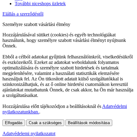
További niceshops üzletek
Elállás a szerződéstől
Személyre szabott vásárlási élmény
Hozzájárulásával sütiket (cookies) és egyéb technológiákat
használunk, hogy személyre szabott vásárlási élményt nyújtsunk
Önnek.
Ebből a célból adatokat gyűjtünk felhasználóinkról, viselkedésükről
és eszközeikről. Ezeket az adatokat weboldalunk folyamatos
optimalizálására és személyre szabott hirdetések és tartalmak
megjelenítésére, valamint a használati statisztikák elemzésére
használjuk fel. Az Ön titkosított adatait külső szolgáltatókkal is
szinkronizálhatjuk, és az ő online hirdetési csatornáikon keresztül
ajánlatokat mutathatunk Önnek, de csak akkor, ha Ön már használja
a szolgáltatásaikat.
Hozzájárulása előtt tájékozódjon a beállításoknál és
Adatvédelmi
nyilatkozatunkban.
.
Elfogadás
Csak a szükséges
Beállítások módosítása
Adatvédelemi nyilatkozatot