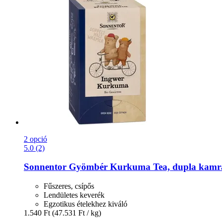
2 opció
5.0 (2)
Sonnentor
Gyömbér Kurkuma Tea, dupla kamrás t
Fűszeres, csípős
Lendületes keverék
Egzotikus ételekhez kiváló
1.540 Ft
(47.531 Ft / kg)