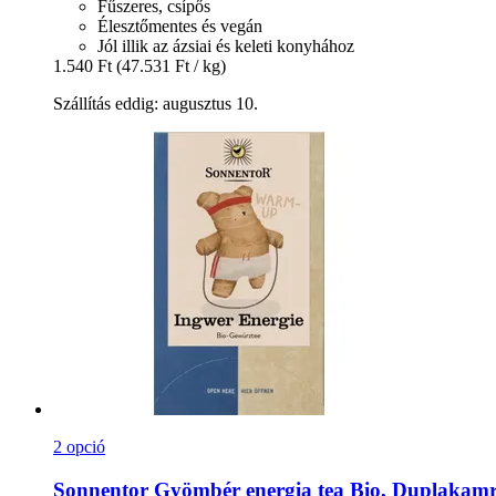
Fűszeres, csípős
Élesztőmentes és vegán
Jól illik az ázsiai és keleti konyhához
1.540 Ft
(47.531 Ft / kg)
Szállítás eddig: augusztus 10.
2 opció
Sonnentor
Gyömbér energia tea Bio, Duplakamrás