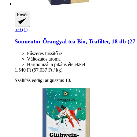
Kosár
5.0 (1)
Sonnentor
Őrangyal tea Bio, Teafilter, 18 db (27 
Fűszeres frissítő íz
Változatos aroma
Harmonizál a pikáns ételekkel
1.540 Ft
(57.037 Ft / kg)
Szállítás eddig: augusztus 10.