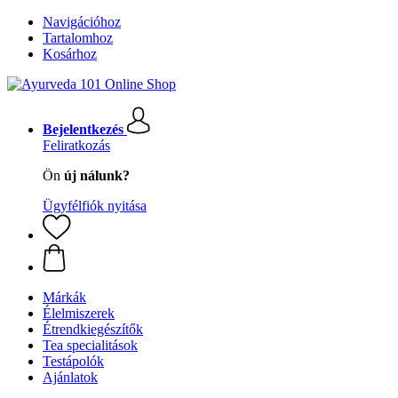
Navigációhoz
Tartalomhoz
Kosárhoz
Bejelentkezés
Feliratkozás
Ön
új nálunk?
Ügyfélfiók nyitása
Márkák
Élelmiszerek
Étrendkiegészítők
Tea specialitások
Testápolók
Ajánlatok