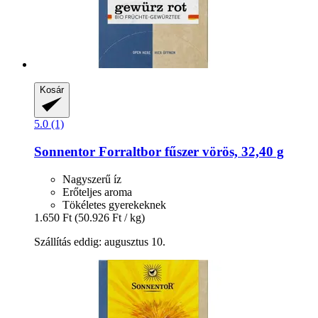
Kosár
5.0 (1)
Sonnentor
Forraltbor fűszer vörös, 32,40 g
Nagyszerű íz
Erőteljes aroma
Tökéletes gyerekeknek
1.650 Ft
(50.926 Ft / kg)
Szállítás eddig: augusztus 10.