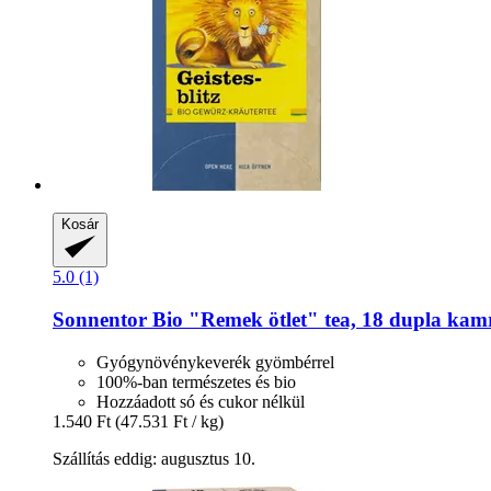
Kosár
5.0 (1)
Sonnentor
Bio "Remek ötlet" tea, 18 dupla kamrá
Gyógynövénykeverék gyömbérrel
100%-ban természetes és bio
Hozzáadott só és cukor nélkül
1.540 Ft
(47.531 Ft / kg)
Szállítás eddig: augusztus 10.