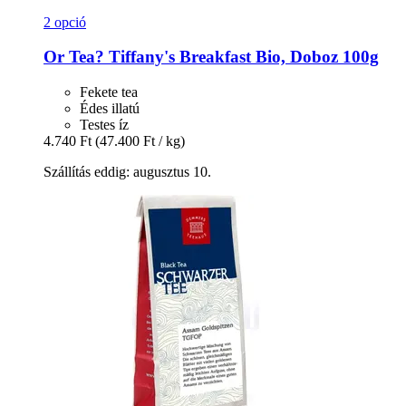
2 opció
Or Tea?
Tiffany's Breakfast Bio, Doboz 100g
Fekete tea
Édes illatú
Testes íz
4.740 Ft
(47.400 Ft / kg)
Szállítás eddig: augusztus 10.