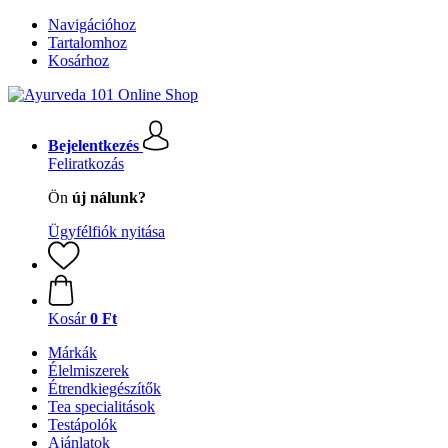
Navigációhoz
Tartalomhoz
Kosárhoz
Bejelentkezés
Feliratkozás
Ön
új nálunk?
Ügyfélfiók nyitása
Kosár
0 Ft
Márkák
Élelmiszerek
Étrendkiegészítők
Tea specialitások
Testápolók
Ajánlatok