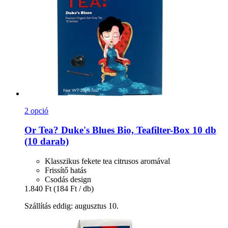
2 opció
Or Tea?
Duke's Blues Bio, Teafilter-​Box 10 db
(10 darab)
Klasszikus fekete tea citrusos aromával
Frissítő hatás
Csodás design
1.840 Ft
(184 Ft / db)
Szállítás eddig: augusztus 10.