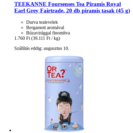
TEEKANNE
Foursenses Tea Piramis Royal
Earl Grey Fairtrade, 20 db piramis tasak (45 g)
Durva tealevelek
Bergamott aromával
Búzavirággal finomítva
1.760 Ft
(39.111 Ft / kg)
Szállítás eddig: augusztus 10.