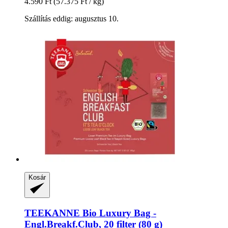
4.590 Ft
(57.375 Ft / kg)
Szállítás eddig: augusztus 10.
Kosár
TEEKANNE
Bio Luxury Bag -​
Engl.Breakf.Club, 20 filter (80 g)