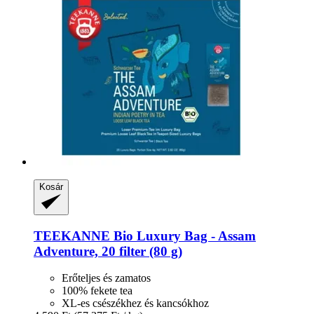
Kosár
TEEKANNE
Bio Luxury Bag -​ Assam
Adventure, 20 filter (80 g)
Erőteljes és zamatos
100% fekete tea
XL-es csészékhez és kancsókhoz