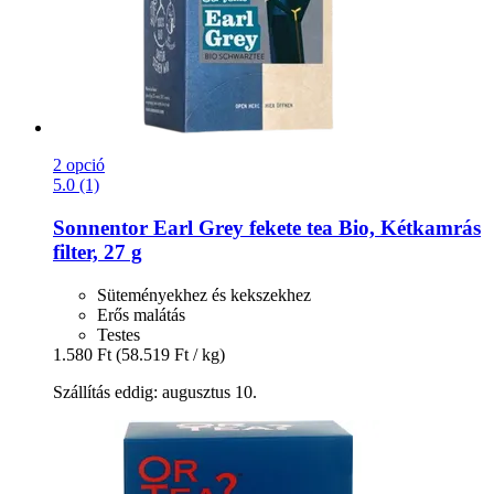
2 opció
5.0 (1)
Sonnentor
Earl Grey fekete tea Bio, Kétkamrás
filter, 27 g
Süteményekhez és kekszekhez
Erős malátás
Testes
1.580 Ft
(58.519 Ft / kg)
Szállítás eddig: augusztus 10.