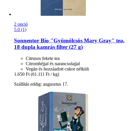
2 opció
5.0 (1)
Sonnentor
Bio "Gyümölcsös Mary Gray" tea,
18 dupla kamrás filter (27 g)
Citrusos fekete tea
Citromhéjjal és narancsolajjal
Vegán és hozzáadott cukor nélküli
1.650 Ft
(61.111 Ft / kg)
Szállítás eddig: augusztus 17.