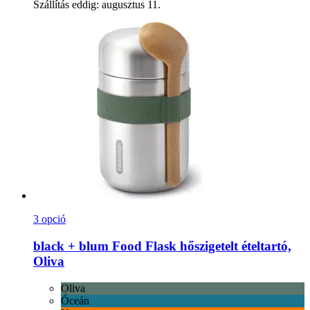
Szállítás eddig: augusztus 11.
3 opció
black + blum
Food Flask hőszigetelt ételtartó,
Oliva
Oliva
Óceán