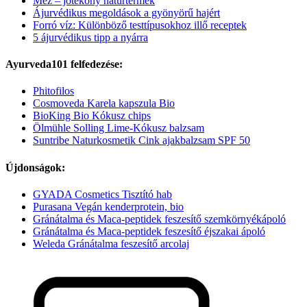
Méz – jótékony natúrtermék
Ájurvédikus megoldások a gyönyörű hajért
Forró víz: Különböző testtípusokhoz illő receptek
5 ájurvédikus tipp a nyárra
Ayurveda101 felfedezése:
Phitofilos
Cosmoveda Karela kapszula Bio
BioKing Bio Kókusz chips
Ölmühle Solling Lime-Kókusz balzsam
Suntribe Naturkosmetik Cink ajakbalzsam SPF 50
Újdonságok:
GYADA Cosmetics Tisztító hab
Purasana Vegán kenderprotein, bio
Gránátalma és Maca-peptidek feszesítő szemkörnyékápoló
Gránátalma és Maca-peptidek feszesítő éjszakai ápoló
Weleda Gránátalma feszesítő arcolaj