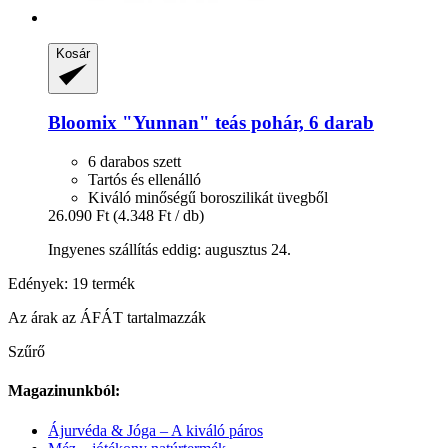
Kosár
Bloomix
"Yunnan" teás pohár, 6 darab
6 darabos szett
Tartós és ellenálló
Kiváló minőségű boroszilikát üvegből
26.090 Ft
(4.348 Ft / db)
Ingyenes szállítás eddig: augusztus 24.
Edények: 19 termék
Az árak az ÁFÁT tartalmazzák
Szűrő
Magazinunkból:
Ájurvéda & Jóga – A kiváló páros