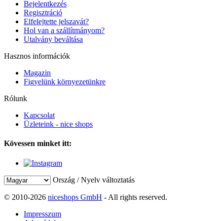
Bejelentkezés
Regisztráció
Elfelejtette jelszavát?
Hol van a szállítmányom?
Utalvány beváltása
Hasznos információk
Magazin
Figyelünk környezetünkre
Rólunk
Kapcsolat
Üzleteink - nice shops
Kövessen minket itt:
Ország / Nyelv változtatás
© 2010-2026
niceshops GmbH
- All rights reserved.
Impresszum