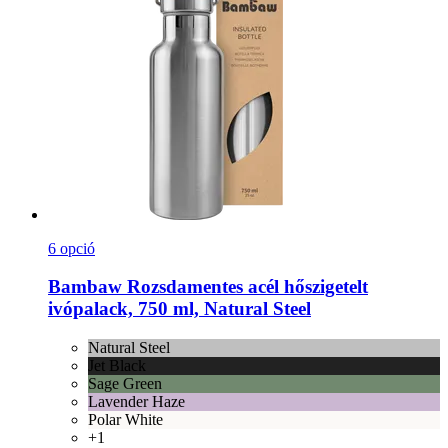
6 opció
Bambaw
Rozsdamentes acél hőszigetelt
ivópalack, 750 ml, Natural Steel
Natural Steel
Jet Black
Sage Green
Lavender Haze
Polar White
+1