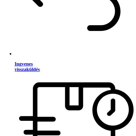
Ingyenes
visszaküldés