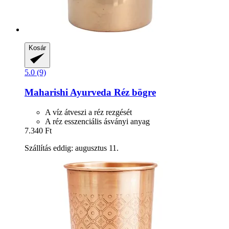
Kosár
5.0 (9)
Maharishi Ayurveda
Réz bögre
A víz átveszi a réz rezgését
A réz esszenciális ásványi anyag
7.340 Ft
Szállítás eddig: augusztus 11.