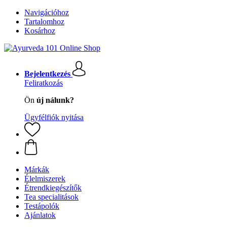
Navigációhoz
Tartalomhoz
Kosárhoz
Bejelentkezés
Feliratkozás
Ön
új nálunk?
Ügyfélfiók nyitása
Márkák
Élelmiszerek
Étrendkiegészítők
Tea specialitások
Testápolók
Ajánlatok