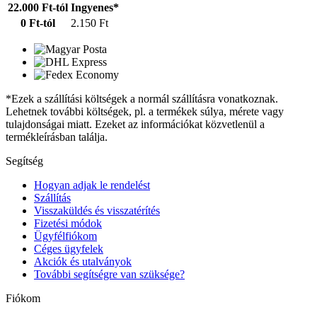
22.000 Ft-tól
Ingyenes*
0 Ft-tól
2.150 Ft
*Ezek a szállítási költségek a normál szállításra vonatkoznak.
Lehetnek további költségek, pl. a termékek súlya, mérete vagy
tulajdonságai miatt. Ezeket az információkat közvetlenül a
termékleírásban találja.
Segítség
Hogyan adjak le rendelést
Szállítás
Visszaküldés és visszatérítés
Fizetési módok
Ügyfélfiókom
Céges ügyfelek
Akciók és utalványok
További segítségre van szüksége?
Fiókom