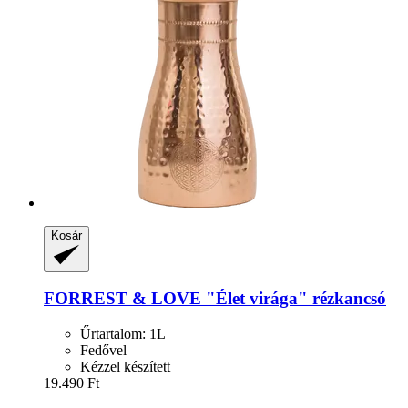
Kosár
FORREST & LOVE
"Élet virága" rézkancsó
Űrtartalom: 1L
Fedővel
Kézzel készített
19.490 Ft