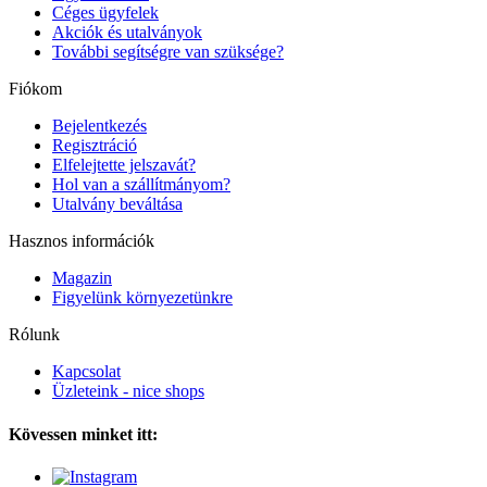
Céges ügyfelek
Akciók és utalványok
További segítségre van szüksége?
Fiókom
Bejelentkezés
Regisztráció
Elfelejtette jelszavát?
Hol van a szállítmányom?
Utalvány beváltása
Hasznos információk
Magazin
Figyelünk környezetünkre
Rólunk
Kapcsolat
Üzleteink - nice shops
Kövessen minket itt: