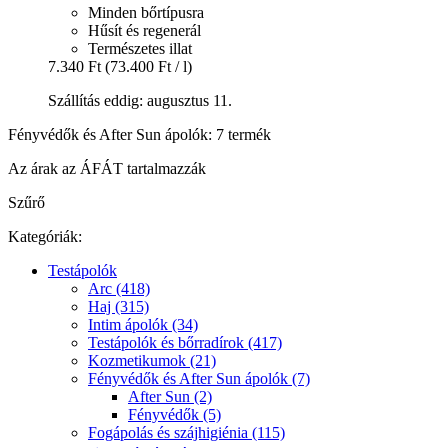
Minden bőrtípusra
Hűsít és regenerál
Természetes illat
7.340 Ft
(73.400 Ft / l)
Szállítás eddig: augusztus 11.
Fényvédők és After Sun ápolók: 7 termék
Az árak az ÁFÁT tartalmazzák
Szűrő
Kategóriák:
Testápolók
Arc (418)
Haj (315)
Intim ápolók (34)
Testápolók és bőrradírok (417)
Kozmetikumok (21)
Fényvédők és After Sun ápolók (7)
After Sun (2)
Fényvédők (5)
Fogápolás és szájhigiénia (115)