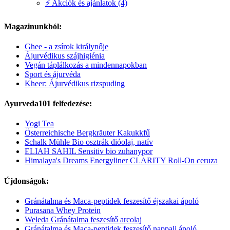
⚡ Akciók és ajánlatok (4)
Magazinunkból:
Ghee - a zsírok királynője
Ájurvédikus szájhigiénia
Vegán táplálkozás a mindennapokban
Sport és ájurvéda
Kheer: Ájurvédikus rizspuding
Ayurveda101 felfedezése:
Yogi Tea
Österreichische Bergkräuter Kakukkfű
Schalk Mühle Bio osztrák dióolaj, natív
ELIAH SAHIL Sensitiv bio zuhanypor
Himalaya's Dreams Energyliner CLARITY Roll-On ceruza
Újdonságok:
Gránátalma és Maca-peptidek feszesítő éjszakai ápoló
Purasana Whey Protein
Weleda Gránátalma feszesítő arcolaj
Gránátalma és Maca-peptidek feszesítő nappali ápoló