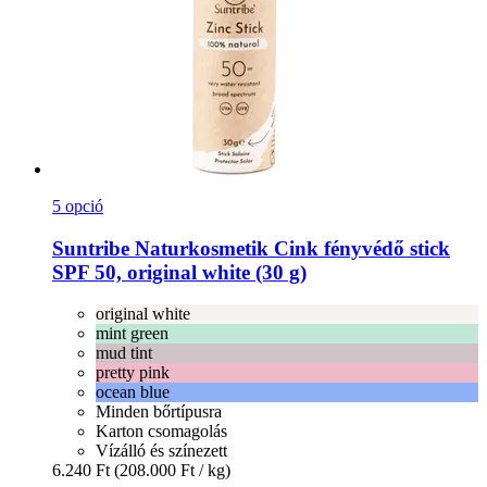
5 opció
Suntribe Naturkosmetik
Cink fényvédő stick
SPF 50, original white (30 g)
original white
mint green
mud tint
pretty pink
ocean blue
Minden bőrtípusra
Karton csomagolás
Vízálló és színezett
6.240 Ft
(208.000 Ft / kg)