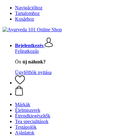
Navigációhoz
Tartalomhoz
Kosárhoz
Bejelentkezés
Feliratkozás
Ön
új nálunk?
Ügyfélfiók nyitása
Márkák
Élelmiszerek
Étrendkiegészítők
Tea specialitások
Testápolók
Ajánlatok