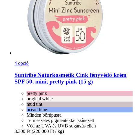
4 opció
Suntribe Naturkosmetik
Cink fényvédő krém
SPF 50, mini, pretty pink (15 g)
pretty pink
original white
mud tint
ocean blue
Minden bőrtípusra
Természetes pigmentekkel színezett
Véd az UVA és UVB sugárzás ellen
3.300 Ft
(220.000 Ft / kg)