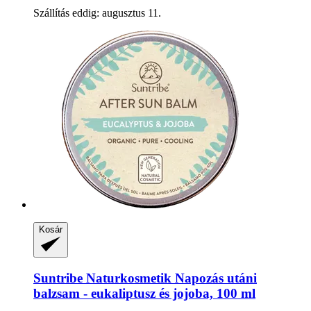
Szállítás eddig: augusztus 11.
Kosár
Suntribe Naturkosmetik
Napozás utáni
balzsam -​ eukaliptusz és jojoba, 100 ml