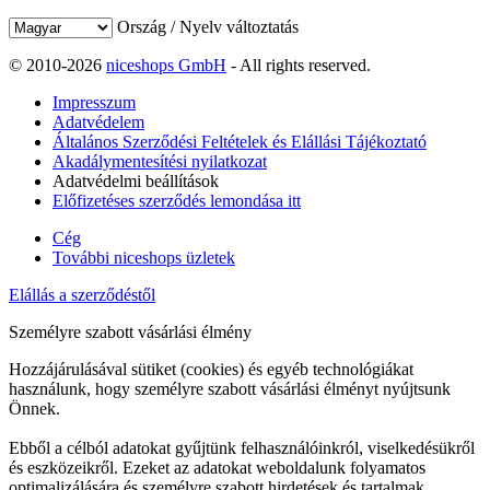
Ország / Nyelv változtatás
© 2010-2026
niceshops GmbH
- All rights reserved.
Impresszum
Adatvédelem
Általános Szerződési Feltételek és Elállási Tájékoztató
Akadálymentesítési nyilatkozat
Adatvédelmi beállítások
Előfizetéses szerződés lemondása itt
Cég
További niceshops üzletek
Elállás a szerződéstől
Személyre szabott vásárlási élmény
Hozzájárulásával sütiket (cookies) és egyéb technológiákat
használunk, hogy személyre szabott vásárlási élményt nyújtsunk
Önnek.
Ebből a célból adatokat gyűjtünk felhasználóinkról, viselkedésükről
és eszközeikről. Ezeket az adatokat weboldalunk folyamatos
optimalizálására és személyre szabott hirdetések és tartalmak