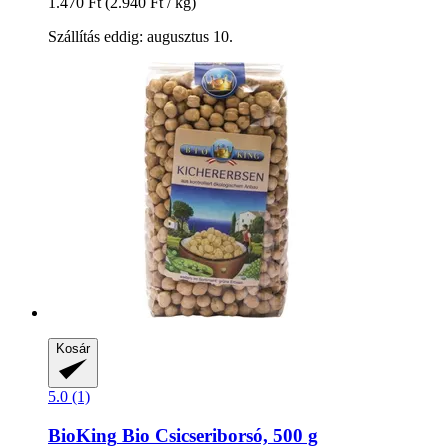
1.470 Ft
(2.940 Ft / kg)
Szállítás eddig: augusztus 10.
Kosár
5.0 (1)
BioKing
Bio Csicseriborsó, 500 g