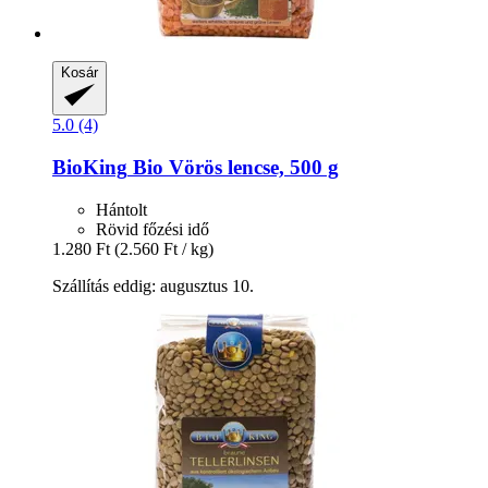
Kosár
5.0 (4)
BioKing
Bio Vörös lencse, 500 g
Hántolt
Rövid főzési idő
1.280 Ft
(2.560 Ft / kg)
Szállítás eddig: augusztus 10.