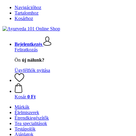
Navigációhoz
Tartalomhoz
Kosárhoz
Bejelentkezés
Feliratkozás
Ön
új nálunk?
Ügyfélfiók nyitása
Kosár
0 Ft
Márkák
Élelmiszerek
Étrendkiegészítők
Tea specialitások
Testápolók
Ajánlatok